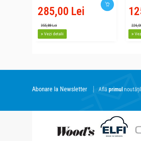
285,00 Lei
12
355,88 Lei
226,0
Vezi detalii
Vezi
Abonare la Newsletter
Află
primul
noutățil