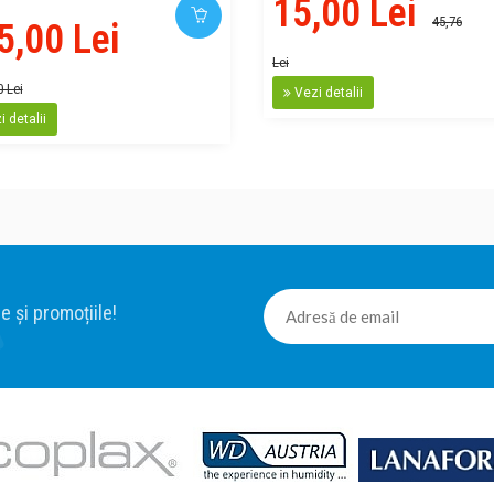
15,00 Lei
45,76
5,00 Lei
Lei
0 Lei
Vezi detalii
 detalii
e și promoțiile!