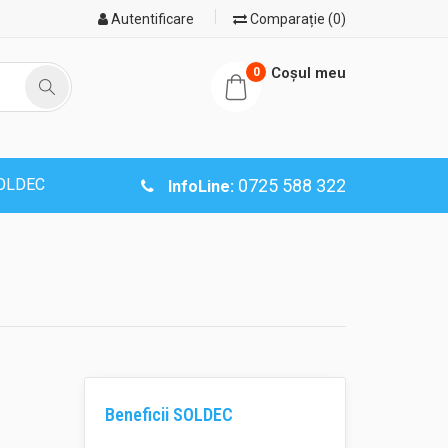
Autentificare
Comparație (0)
Coşul meu
0
SOLDEC
0725 588 322
InfoLine:
Beneficii SOLDEC