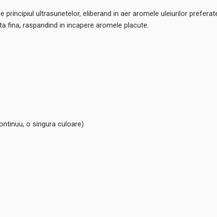
rincipiul ultrasunetelor, eliberand in aer aromele uleiurilor preferate
ata fina, raspandind in incapere aromele placute.
ontinuu, o singura culoare)