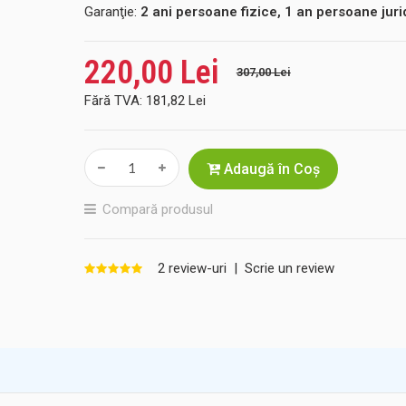
Garanţie:
2 ani persoane fizice, 1 an persoane juri
220,00 Lei
307,00 Lei
Fără TVA:
181,82 Lei
Adaugă în Coş
Compară produsul
2 review-uri
|
Scrie un review