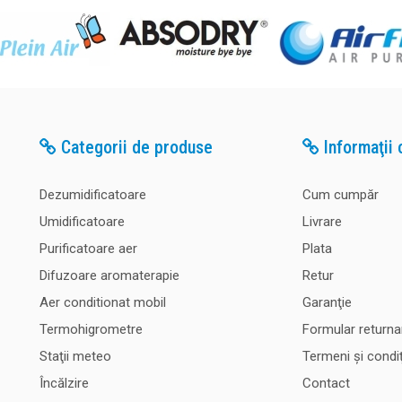
Categorii de produse
Informaţii c
Dezumidificatoare
Cum cumpăr
Umidificatoare
Livrare
Purificatoare aer
Plata
Difuzoare aromaterapie
Retur
Aer conditionat mobil
Garanţie
Termohigrometre
Formular returna
Staţii meteo
Termeni şi condiţ
Încălzire
Contact