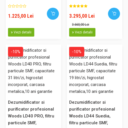
av..
ventilator pentru
higrostat incorporat,
temperaturi scazute
carcasa metalica, 10 ani
1.225,00 Lei
3.295,00 Lei
suprafata 60 mp
garantie
3.660,00 Lei
1.225,00 Lei
Vezi detalii
Vezi detalii
Adaugă în Coş
-10%
-10%
Comparaţie
-10%
Dezumidificator si
Dezumidificator si
Dezumidificator si purificator profesional Woods LD24 filtru
purificator profesional
purificator profesional
particule SMF, capacitate 12 litri/zi, higrostat incorporat, carcasa
Woods LD40 PRO, filtru
Woods LD44 Suedia,
metalica, 10 ani garantie
particule SMF,
filtru particule SMF,