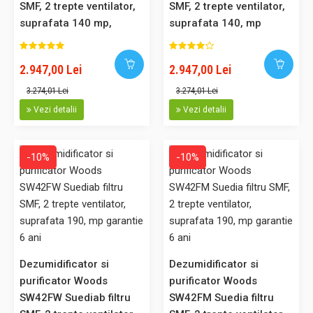
3.757,00 Lei
SMF, 2 trepte ventilator,
SMF, 2 trepte ventilator,
suprafata 140 mp,
suprafata 140, mp
garantie 6 ani
garantie 6 ani
Adaugă în Coş
2.947,00 Lei
2.947,00 Lei
Comparaţie
3.274,01 Lei
3.274,01 Lei
Vezi detalii
Vezi detalii
-10%
-10%
-10%
Dezumidificator si purificator profesional Woods LD48 PRO
Suedia, filtru particule SMF, capacitate 31 litri/zi, higrostat
incorporat, carcasa metalica, 10 ani garantie
Dezumidificator profesional Woods LD48 PRO fabricat in
Suedia, echipat cu filtru de particule, garantie 10 ani la
Dezumidificator si
Dezumidificator si
schimbarea filtrului anual Cel mai indicat model de la Woods
purificator Woods
purificator Woods
pentru uscarea hainelor sau a incaperilor, din punct de vedere
SW42FW Suediab filtru
SW42FM Suedia filtru
consum/eficienta energetica. Cu acest echipament, la ext..