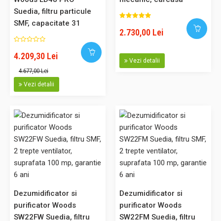
Suedia, filtru particule
metalica, suprafata 90
Dezumidificator si purificator profesional Woods LD40 PRO, filtru
SMF, capacitate 31
mp
particule SMF, capacitate 31 litri/zi, higrostat incorporat, carcasa
2.730,00 Lei
litri/zi, higrostat
metalica,10 ani garantie
incorporat, carcasa
Dezumidificator profesional Woods LD40 PRO fabricat in
4.209,30 Lei
metalica, 10 ani garantie
Vezi detalii
Suedia, echipat cu filtru de particule, garantie 10 ani la
4.677,00 Lei
schimbarea filtrului anual Cel mai indicat model de la Woods
Vezi detalii
pentru uscarea hainelor sau a incaperilor, din punct de vedere
consum/eficienta energetica Modelul Woods LD40 PRO e..
4.128,00 Lei
3.715,00 Lei
Adaugă în Coş
Dezumidificator si
Dezumidificator si
purificator Woods
purificator Woods
Comparaţie
SW22FW Suedia, filtru
SW22FM Suedia, filtru