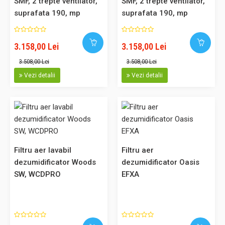
SMF, 2 trepte ventilator,
SMF, 2 trepte ventilator,
suprafata 190, mp
suprafata 190, mp
garantie 6 ani
garantie 6 ani
4.677,00 Lei
3.158,00 Lei
3.158,00 Lei
4.209,30 Lei
3.508,00 Lei
3.508,00 Lei
Vezi detalii
Vezi detalii
Adaugă în Coş
Comparaţie
Filtru aer lavabil
Filtru aer
dezumidificator Woods
dezumidificator Oasis
SW, WCDPRO
EFXA
Dezumidificator profesional D165 Polonia, capacitate max 35
litri/zi, higrostat mecanic, carcasa metalica, suprafata 90 mp
Dezumidificator pentru temperaturi scazute, higrostat