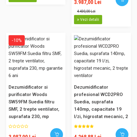
3.987,00 Lei
Noul model Woods SW22: dezumidificator si purificator
4.430,00 Lei
suedez. Face parte din noua gama lansata de Woods, fabricat
100% in Suedia. Modelul SW poate fi folosit ca si
Vezi detalii
dezumidificator casnic dar si in muzee, galerii sau birouri.
Noutatea consta in noul gaz refrigerant ecologic R290.
-10%
Woods este prima ..
2.806,00 Lei
Dezumidificator si
Dezumidificator
Adaugă în Coş
purificator Woods
profesional WCD2PRO
SW59FM Suedia filtru
Suedia, suprafata
Comparaţie
SMF, 2 trepte ventilator,
140mp, capacitate 19
suprafata 230, mp
l/zi, higrostat mecanic, 2
garantie 6 ani
trepte ventilator
3.987,00 Lei
4.268,88 Lei