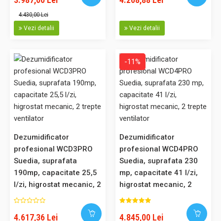
Dezumidificator si purificator Woods SW22FM Suedia, filtru SMF,
4.430,00 Lei
2 trepte ventilator, suprafata 100 mp, garantie 6 ani
Vezi detalii
Vezi detalii
Noul model Woods SW22: dezumidificator si purificator
suedez. Face parte din noua gama lansata de Woods, fabricat
-11%
100% in Suedia. Modelul SW22 poate fi utilizat cu succes ca si
un dezumidificator casnic, dar si pentru muzee, arhive sau
alte spatii unde este necesar un nivel de umiditate controlat..
2.806,00 Lei
Dezumidificator
Dezumidificator
profesional WCD3PRO
profesional WCD4PRO
Suedia, suprafata
Suedia, suprafata 230
Adaugă în Coş
190mp, capacitate 25,5
mp, capacitate 41 l/zi,
l/zi, higrostat mecanic, 2
higrostat mecanic, 2
Comparaţie
trepte ventilator
trepte ventilator
4.617,36 Lei
4.845,00 Lei