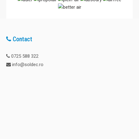
3.508,00 Lei
3.158,00 Lei
Adaugă în Coş
Contact
Comparaţie
0725 588 322
info@soldec.ro
-10%
Dezumidificator si purificator Woods SW42FM Suedia filtru SMF,
2 trepte ventilator, suprafata 190, mp garantie 6 ani
Noul model Woods SW42: dezumidificator si purificator
suedez. Face parte din noua gama lansata de Woods, fabricat
100% in Suedia. Noutatea consta in noul gaz refrigerant
ecologic R290. Woods este prima companie care fabrica si
introduce pe piata dezumidificatoare care functioneaza cu un