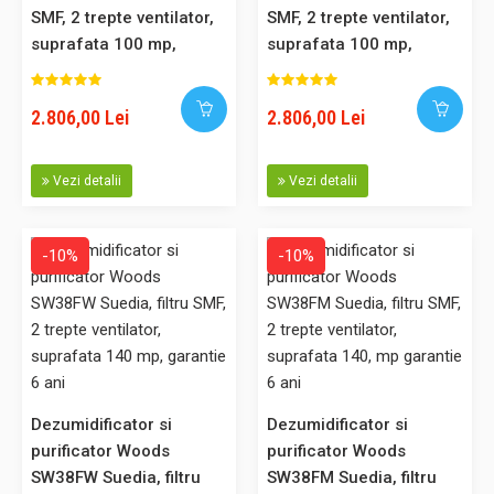
SMF, 2 trepte ventilator,
SMF, 2 trepte ventilator,
suprafata 100 mp,
suprafata 100 mp,
-10%
garantie 6 ani
garantie 6 ani
2.806,00 Lei
2.806,00 Lei
Dezumidificator si purificator profesional Woods LD44 Suedia,
filtru particule SMF, capacitate 19 litri/zi, higrostat incorporat,
Vezi detalii
Vezi detalii
carcasa metalica,10 ani garantie
Dezumidificator profesional Woods LD44 fabricat in Suedia,
-10%
-10%
echipat cu filtru de particule, garantie 10 ani la schimbarea
filtrului anual Cel mai indicat model de la Woods pentru
uscarea hainelor sau a incaperilor, din punct de vedere
consum/eficienta energetica. Cu acest echipament, la
extrage..
Dezumidificator si
Dezumidificator si
purificator Woods
purificator Woods
4.174,00 Lei
SW38FW Suedia, filtru
SW38FM Suedia, filtru