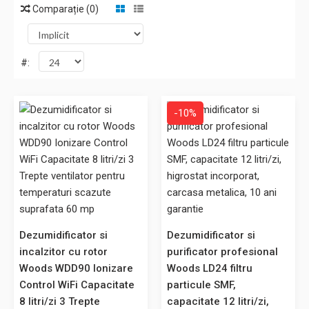
Comparație (0)
#:
-10%
Dezumidificator si incalzitor cu rotor Woods WDD90 Ionizare
Control WiFi Capacitate 8 litri/zi 3 Trepte ventilator pentru
temperaturi scazute suprafata 60 mp
Dezumidificatorul Woods WDD90 este un dezumidificator
Dezumidificator si
Dezumidificator si
portabil convenabil si eficient cu absortie. Functie de
incalzitor cu rotor
purificator profesional
dezumidificare si ionizare, control WiFi inteligent care va ajuta
Woods WDD90 Ionizare
Woods LD24 filtru
sa controlati in mod convenabil dezumidificatorul de la
Control WiFi Capacitate
particule SMF,
distanta. Tehnica de absortie permite utilizarea in zonele reci,
8 litri/zi 3 Trepte
capacitate 12 litri/zi,