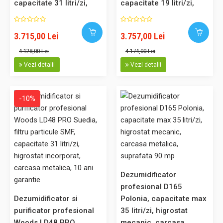
Dezumidificator profesional Woods LD24 fabricat in Suedia,
capacitate 31 litri/zi,
capacitate 19 litri/zi,
echipat cu filtru de particule, garantie 10 ani la schimbarea
higrostat incorporat,
higrostat incorporat,
filtrului anual Modelul Woods LD24 este perfect pentru: -
carcasa metalica,10 ani
carcasa metalica,10 ani
3.715,00 Lei
3.757,00 Lei
uscarea rufelor, aerul uscat pe care il elibereaza
garantie
garantie
dezumidificatorul uscand hainele fara sa le deterioreze - usc..
4.128,00 Lei
4.174,00 Lei
Vezi detalii
Vezi detalii
3.660,00 Lei
-10%
3.295,00 Lei
Adaugă în Coş
Comparaţie
Dezumidificator
profesional D165
-10%
Dezumidificator si
Polonia, capacitate max
purificator profesional
35 litri/zi, higrostat
Woods LD48 PRO
mecanic, carcasa