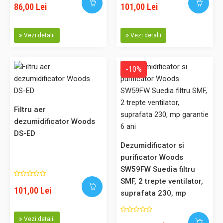
mecanic, agent frigorific ecologic R290, senzor electronic
86,00 Lei
101,00 Lei
degivrare. Interval de temperatura: +3 -- +40 grade C Domenii
principale de utilizare: • Uscarea constructiilor • Arhive • Pivnite
Vezi detalii
Vezi detalii
• Spalatorii • Depozite • Industria alimentara ..
-10%
2.730,00 Lei
Filtru aer
Adaugă în Coş
dezumidificator Woods
DS-ED
Comparaţie
Dezumidificator si
purificator Woods
SW59FW Suedia filtru
SMF, 2 trepte ventilator,
101,00 Lei
suprafata 230, mp
Dezumidificator si purificator Woods SW22FW Suedia, filtru SMF,
garantie 6 ani
2 trepte ventilator, suprafata 100 mp, garantie 6 ani
Vezi detalii