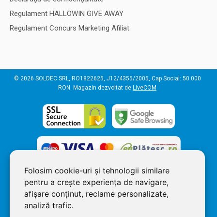
Regulament HALLOWIN GIVE AWAY
Regulament Concurs Marketing Afiliat
© 2026 SOLDEC SRL, RO1822625, J12/4355/2005, Cap Social: 50.000
RON. Magazin dezvoltat de
LiveCOM
Folosim cookie-uri și tehnologii similare
pentru a crește experiența de navigare,
afișare conținut, reclame personalizate,
analiză trafic.