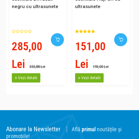
negru cu ultrasunete
ultrasunete
285,00
151,00
Lei
Lei
355,88 Lei
193,00 Lei
Vezi detalii
Vezi detalii
Abonare la Newsletter
Află
primul
noutățile și
promoțiile!