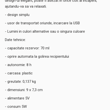
design-ul elegant, poate fi asezat in orice colt al incaperii,
ajutandu-va sa va relaxati.
- design simplu
- usor de transportat oriunde, incarcare la USB
- Lumini in culori alternative sau o singura culoare
Date tehnice:
- capacitate rezervor: 70 ml
- oprire automata la golirea recipientului
- autonomie: 8 h
- carcasa: plastic
- greutate: 0,137 kg
- dimensiuni: 9 x 7,3 cm
- alimentare 5V
- consum 5W