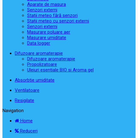
Aparate de masura
Senzori externi
Stații meteo fără senzori
Stații meteo cu senzori externi
Senzori externi
Masurare poluare aer
Masurare umiditate
Data logger
Difuzoare aromaterapie
Difuzoare aromaterapie
Propolizatoare
Uleiuri esentiale BIO si Aroma gel
Absorbtie umiditate
Ventilatoare
Resigilate
Navigation
Home
Reduceri