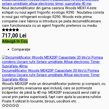
setare umiditate afisaj electronic timer, suprafata 40 mp
Noul dezumidificator din gama casnica Woods MDX14 este
echipat cu noul agent frigorific ecologic R290. Noutatea consta
in noul gaz refrigerant ecologic R290. Woods este prima
companie care fabrica si introduce pe piata dezumidificatoare
care functioneaza cu un agent frigorific prietenos cu mediu..
717,00 Lei
Adaugă în Coş
Comparaţie
Dezumidificator Woods MDX20P Capacitate 20 litri/zi Pompa
condens Uscare rufe Setare umiditate Afisaj electronic Timer
Suprafata 40mp
Wood's MDX20P este un dezumidificator puternic și compact, cu
pompă pentru evacuarea apei inclusă, care se potrivește
încăperilor de până la 40 mp. MDX20P evacuează aerul cald și
uscat prin partea superioară, fapt care ajuta la uscarea rufelor.
Poate fi utilizat în locuinte, birouri, uscătorii etc. ..