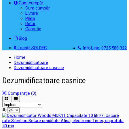
Cum cumpăr
Cum cumpăr
Livrare
Plată
Retur
Garanție
Blog
Locații SOLDEC
InfoLine:
0725 588 322
Home
Dezumidificatoare
Dezumidificatoare casnice
Dezumidificatoare casnice
Comparație (0)
#: