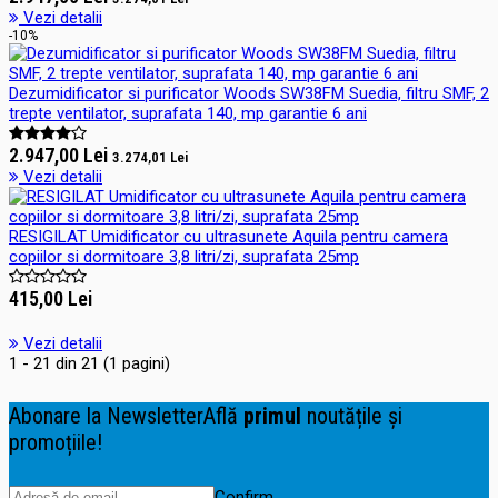
Vezi detalii
-10%
Dezumidificator si purificator Woods SW38FM Suedia, filtru SMF, 2
trepte ventilator, suprafata 140, mp garantie 6 ani
2.947,00 Lei
3.274,01 Lei
Vezi detalii
RESIGILAT Umidificator cu ultrasunete Aquila pentru camera
copiilor si dormitoare 3,8 litri/zi, suprafata 25mp
415,00 Lei
Vezi detalii
1 - 21 din 21 (1 pagini)
Abonare la Newsletter
Află
primul
noutățile și
promoțiile!
Confirm