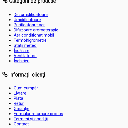
Categorii de produse
Dezumidificatoare
Umidificatoare
Purificatoare aer
Difuzoare aromaterapie
Aer conditionat mobil
Termohigrometre
Staţii meteo
Încălzire
Ventilatoare
Închirieri
Informaţii clienţi
Cum cumpăr
Livrare
Plata
Retur
Garanţie
Formular returnare produs
Termeni şi condiţii
Contact