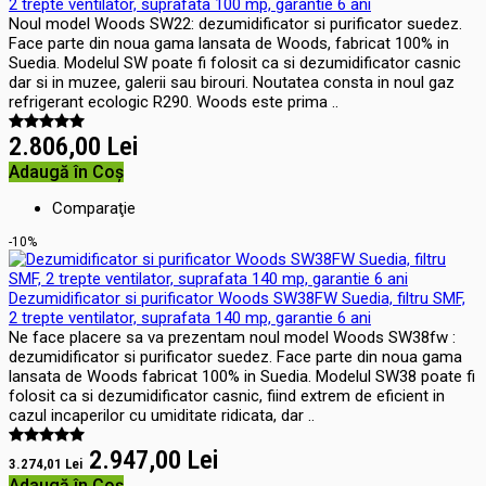
2 trepte ventilator, suprafata 100 mp, garantie 6 ani
Noul model Woods SW22: dezumidificator si purificator suedez.
Face parte din noua gama lansata de Woods, fabricat 100% in
Suedia. Modelul SW poate fi folosit ca si dezumidificator casnic
dar si in muzee, galerii sau birouri. Noutatea consta in noul gaz
refrigerant ecologic R290. Woods este prima ..
2.806,00 Lei
Adaugă în Coş
Comparaţie
-10%
Dezumidificator si purificator Woods SW38FW Suedia, filtru SMF,
2 trepte ventilator, suprafata 140 mp, garantie 6 ani
Ne face placere sa va prezentam noul model Woods SW38fw :
dezumidificator si purificator suedez. Face parte din noua gama
lansata de Woods fabricat 100% in Suedia. Modelul SW38 poate fi
folosit ca si dezumidificator casnic, fiind extrem de eficient in
cazul incaperilor cu umiditate ridicata, dar ..
2.947,00 Lei
3.274,01 Lei
Adaugă în Coş