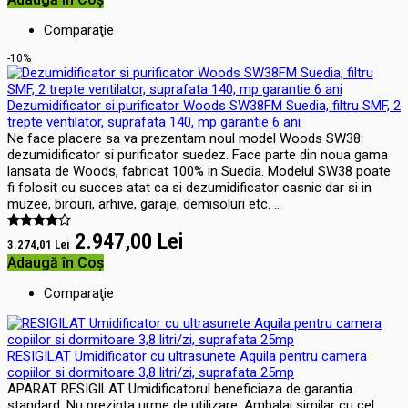
Comparaţie
-10%
Dezumidificator si purificator Woods SW38FM Suedia, filtru SMF, 2
trepte ventilator, suprafata 140, mp garantie 6 ani
Ne face placere sa va prezentam noul model Woods SW38:
dezumidificator si purificator suedez. Face parte din noua gama
lansata de Woods, fabricat 100% in Suedia. Modelul SW38 poate
fi folosit cu succes atat ca si dezumidificator casnic dar si in
muzee, birouri, arhive, garaje, demisoluri etc. ..
2.947,00 Lei
3.274,01 Lei
Adaugă în Coş
Comparaţie
RESIGILAT Umidificator cu ultrasunete Aquila pentru camera
copiilor si dormitoare 3,8 litri/zi, suprafata 25mp
APARAT RESIGILAT Umidificatorul beneficiaza de garantia
standard. Nu prezinta urme de utilizare. Ambalaj similar cu cel