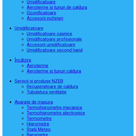
Umidificatoare
Aeroterme si tunuri de caldura
Ozonificatoare
Accesorii inchirieri
Umidificatoare
Umidificatoare casnice
Umidificatoare profesionale
Accesorii umidificatoare
Umidificatoare second hand
Încălzire
Aeroterme
Aeroterme si tunuri caldura
Servicii si produse NZEB
Recuperatoare de caldura
Tubulatura ventilatie
Aparate de masura
Termohigrometre mecanice
Termohigrometre electronice
Termometre
Higrometre
Statii Meteo
Barometre