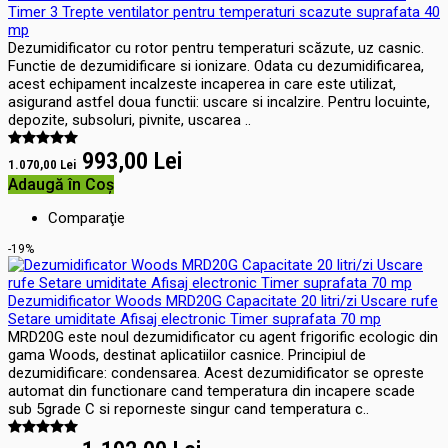
Timer 3 Trepte ventilator pentru temperaturi scazute suprafata 40
mp
Dezumidificator cu rotor pentru temperaturi scăzute, uz casnic.
Functie de dezumidificare si ionizare. Odata cu dezumidificarea,
acest echipament incalzeste incaperea in care este utilizat,
asigurand astfel doua functii: uscare si incalzire. Pentru locuinte,
depozite, subsoluri, pivnite, uscarea ..
993,00 Lei
1.070,00 Lei
Adaugă în Coş
Comparaţie
-19%
Dezumidificator Woods MRD20G Capacitate 20 litri/zi Uscare rufe
Setare umiditate Afisaj electronic Timer suprafata 70 mp
MRD20G este noul dezumidificator cu agent frigorific ecologic din
gama Woods, destinat aplicatiilor casnice. Principiul de
dezumidificare: condensarea. Acest dezumidificator se opreste
automat din functionare cand temperatura din incapere scade
sub 5grade C si reporneste singur cand temperatura c..