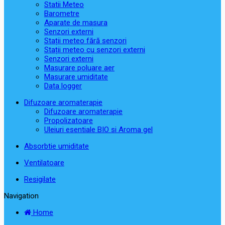
Statii Meteo
Barometre
Aparate de masura
Senzori externi
Stații meteo fără senzori
Stații meteo cu senzori externi
Senzori externi
Masurare poluare aer
Masurare umiditate
Data logger
Difuzoare aromaterapie
Difuzoare aromaterapie
Propolizatoare
Uleiuri esentiale BIO si Aroma gel
Absorbtie umiditate
Ventilatoare
Resigilate
Navigation
Home