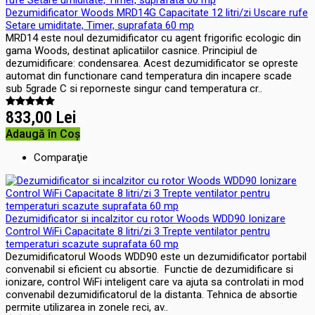
Dezumidificator Woods MRD14G Capacitate 12 litri/zi Uscare rufe
Setare umiditate, Timer, suprafata 60 mp
MRD14 este noul dezumidificator cu agent frigorific ecologic din
gama Woods, destinat aplicatiilor casnice. Principiul de
dezumidificare: condensarea. Acest dezumidificator se opreste
automat din functionare cand temperatura din incapere scade
sub 5grade C si reporneste singur cand temperatura cr..
833,00 Lei
Adaugă în Coş
Comparaţie
Dezumidificator si incalzitor cu rotor Woods WDD90 Ionizare
Control WiFi Capacitate 8 litri/zi 3 Trepte ventilator pentru
temperaturi scazute suprafata 60 mp
Dezumidificatorul Woods WDD90 este un dezumidificator portabil
convenabil si eficient cu absortie. Functie de dezumidificare si
ionizare, control WiFi inteligent care va ajuta sa controlati in mod
convenabil dezumidificatorul de la distanta. Tehnica de absortie
permite utilizarea in zonele reci, av..