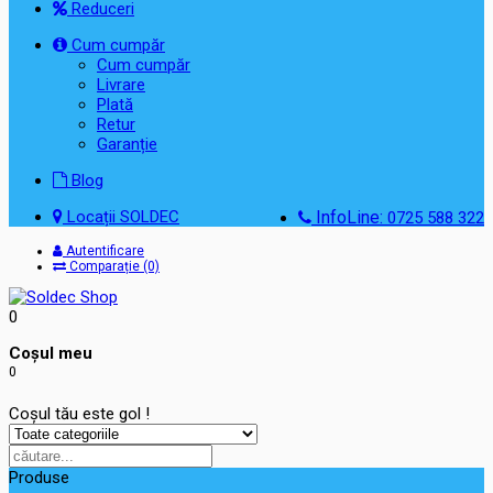
Reduceri
Cum cumpăr
Cum cumpăr
Livrare
Plată
Retur
Garanție
Blog
Locații SOLDEC
InfoLine:
0725 588 322
Autentificare
Comparație (0)
0
Coşul meu
0
Coșul tău este gol !
Produse