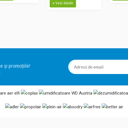
umidității interioare Ideal pentru locuințe,
Vezi detalii
sere etc Carcasă cu cadru de alamă Higrom
sintetic de precizie Acest termohigrometru
controlul temperaturii și umidității în interior
Termohigrometru analog TFA S45.2027
e și promoțiile!
Cod: S 45.2027 Termohigrometru analog, fir
Fabricat in Germania. Acest produs poate fi
prin SEAP. Afisaj bine sistematizat, astfel 
informatiile sa poata fi citite dintr-o singur
colorate ale ecranului indica gradul de conf