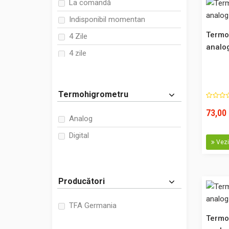
La comandă
Indisponibil momentan
Termo
4 Zile
analo
4 zile
3-4 zile
5 zile
Termohigrometru
10 zile
73,00 
Analog
Digital
-20%
Vezi 
Producători
TFA Germania
Termo