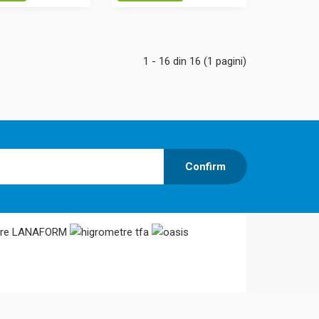
 muzee, farmacii,
Adaugă în Coş
etru cu fir de păr
Comparaţie
 este ideal pentru
. Hi..
1 - 16 din 16 (1 pagini)
110,00 Lei
Confirm
 de par sintetic.
 achizitionat si
Adaugă în Coş
incat toate
Comparaţie
a privire. Regiunile
ort ..