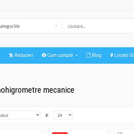
Reduceri
Cum cumpăr
Blog
Locații 
ohigrometre mecanice
#: