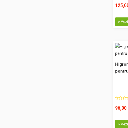
125,00
Vezi 
Higro
pentr
96,00 
Vezi 