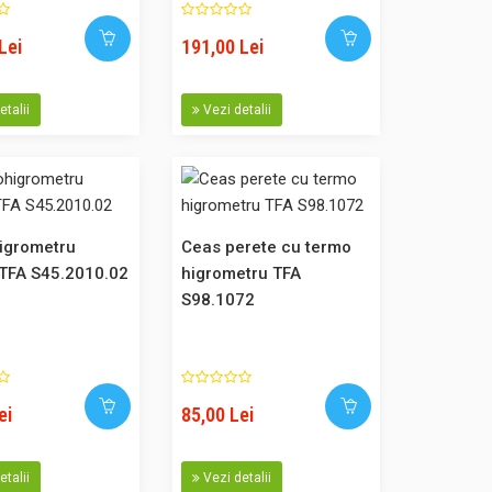
ete Date tehnice
ra inte..
Lei
191,00 Lei
etalii
Vezi detalii
100,00 Lei
 analog Acest
● Higrometru cu fir
Adaugă în Coş
igrometru
Ceas perete cu termo
 mm Acest model,
TFA S45.2010.02
higrometru TFA
Comparaţie
 care afiseaza
S98.1072
 - higrometru..
ei
85,00 Lei
105,00 Lei
temperaturii și
etalii
Vezi detalii