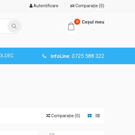
Autentificare
Comparație (0)
Coşul meu
0
SOLDEC
0725 588 322
InfoLine:
Comparație (0)