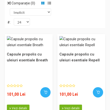
Comparație (0)
#:
Capsule propolis cu uleiuri esentiale Breath
Capsule propolis cu
Capsule propolis cu
Set 5 capsule Breath cu propolis & uleiuri esentiale, pentru
uleiuri esentiale Breath
uleiuri esentiale Repell
difuzoarele de propolis. Contin eucalipt, pin montan, molid.
Capsula este de unica folosinta, din sticla, contine
propolis bio solid si are o durata de 122 de ore. Noua linie
de capsule Kontak Propolis cu propolis pur 100% organ..
101,00 Lei
101,00 Lei
101,00 Lei
Vezi detalii
Vezi detalii