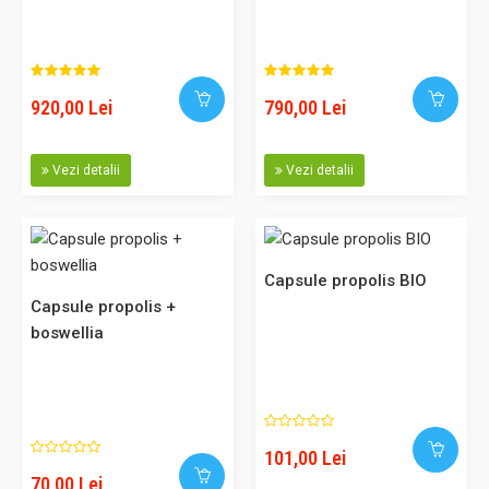
506,00 Lei
Adaugă în Coş
920,00 Lei
790,00 Lei
Comparaţie
Vezi detalii
Vezi detalii
Difuzor propolis lemn natur
Capsule propolis BIO
Difuzorul de propolis Propolair imbogateste atmosfera
Capsule propolis +
camerei difuzand in aer particule de propolis care ofera
boswellia
protectie antibiotica, antivirala si imunitara. Difuzorul
PropolAir răspândeste fracțiunea volatila a propolisului
complet și selectiv. Difuzoarele încălzesc propolisul pana
la punctul..
101,00 Lei
70,00 Lei