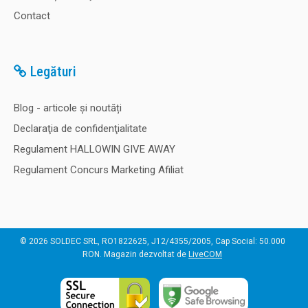
Contact
70,00 Lei
Legături
Adaugă în Coş
Blog - articole și noutăți
Declaraţia de confidenţialitate
Comparaţie
Regulament HALLOWIN GIVE AWAY
Regulament Concurs Marketing Afiliat
Capsule propolis BIO
Set 5 capsule propolis BIO, pentru difuzoarele de propolis.
© 2026 SOLDEC SRL, RO1822625, J12/4355/2005, Cap Social: 50.000
Capsula este de unica folosinta, din sticla, contine propolis
RON. Magazin dezvoltat de
LiveCOM
bio solid si are o durata de 122 de ore. Acest produs poate
fi achizitionat si prin SEAP. Cost transport: pentru comenzi
de peste 200 RON, transportul este gratuit..