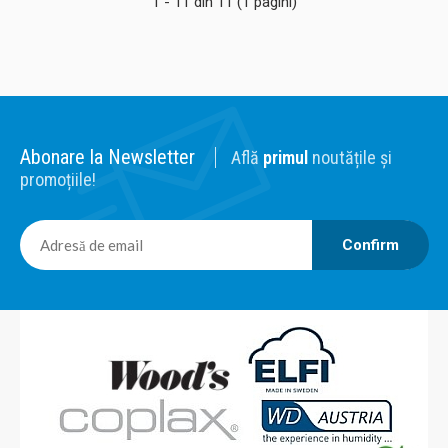
1 - 11 din 11 (1 pagini)
565,00 Lei
Adaugă în Coş
Comparaţie
Abonare la Newsletter
Află
primul
noutățile și
promoțiile!
Confirm
Difuzor propolis cu ionizare lemn natur Breathe
Difuzorul de propolis Breathe cu ionizare imbogateste
atmosfera camerei difuzand in aer particule de propolis
care ofera protectie antibiotica, antivirala si imunitara. Este
fabricat din lemn masiv din frasin, culoare natur. Acest
model este potrivit pentru incaperi de pana la 30 mp.
Difuzor..