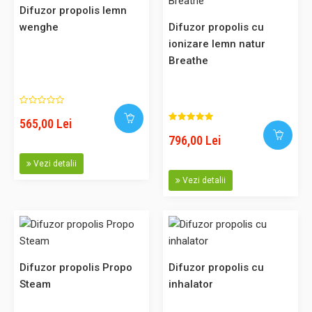
101,00 Lei
Difuzor propolis lemn
wenghe
Difuzor propolis cu
Adaugă în Coş
ionizare lemn natur
Breathe
Comparaţie
565,00 Lei
796,00 Lei
Difuzor propolis lemn cires
Vezi detalii
Difuzorul de propolis Propolair imbogateste atmosfera
Vezi detalii
camerei difuzand in aer particule de propolis care ofera
protectie antibiotica, antivirala si imunitara. Difuzorul
PropolAir răspândeste fracțiunea volatila a propolisului
complet și selectiv. Difuzoarele încălzesc propolisul pana
la punctul..
Difuzor propolis Propo
Difuzor propolis cu
Steam
inhalator