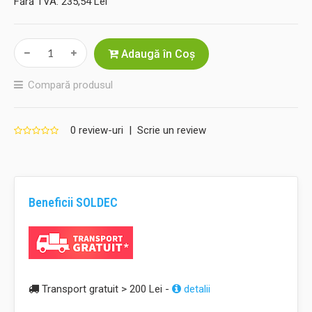
Fără TVA:
235,54 Lei
Adaugă în Coş
Compară produsul
0 review-uri
|
Scrie un review
Beneficii SOLDEC
Transport gratuit > 200 Lei -
detalii