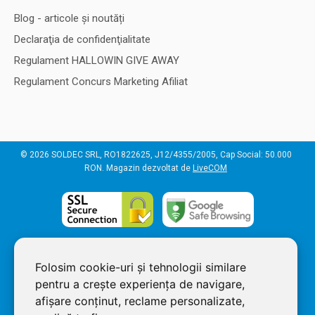
Blog - articole și noutăți
Declaraţia de confidenţialitate
Regulament HALLOWIN GIVE AWAY
Regulament Concurs Marketing Afiliat
© 2026 SOLDEC SRL, RO1822625, J12/4355/2005, Cap Social: 50.000
RON. Magazin dezvoltat de
LiveCOM
Folosim cookie-uri și tehnologii similare
pentru a crește experiența de navigare,
afișare conținut, reclame personalizate,