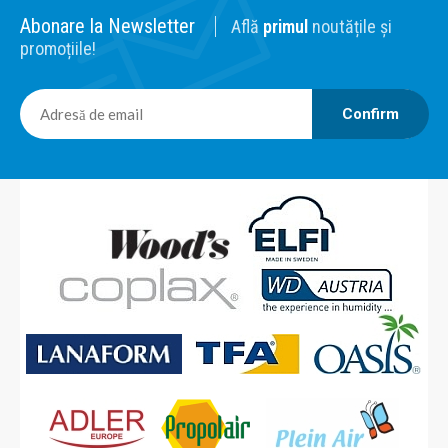
Abonare la Newsletter
Află
primul
noutățile și
promoțiile!
Confirm