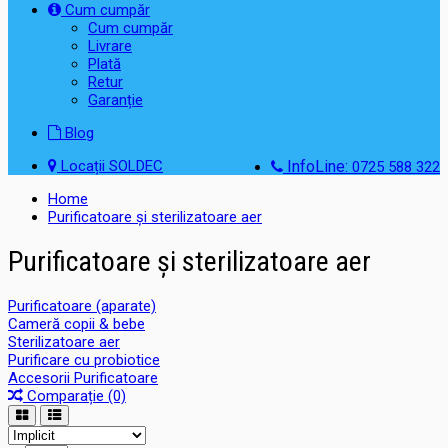
Cum cumpăr
Cum cumpăr
Livrare
Plată
Retur
Garanție
Blog
Locații SOLDEC
InfoLine:
0725 588 322
Home
Purificatoare și sterilizatoare aer
Purificatoare și sterilizatoare aer
Purificatoare (aparate)
Cameră copii & bebe
Sterilizatoare aer
Purificare cu probiotice
Accesorii Purificatoare
Comparație (0)