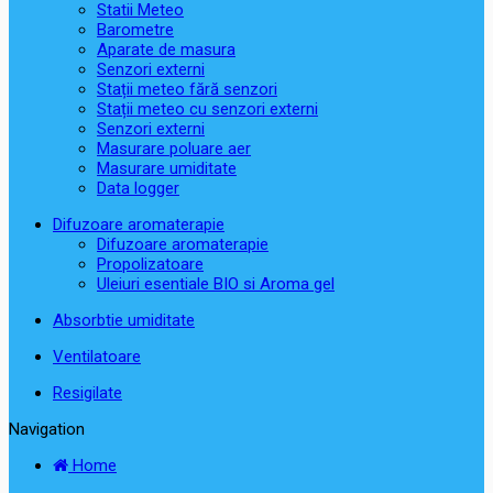
Statii Meteo
Barometre
Aparate de masura
Senzori externi
Stații meteo fără senzori
Stații meteo cu senzori externi
Senzori externi
Masurare poluare aer
Masurare umiditate
Data logger
Difuzoare aromaterapie
Difuzoare aromaterapie
Propolizatoare
Uleiuri esentiale BIO si Aroma gel
Absorbtie umiditate
Ventilatoare
Resigilate
Navigation
Home