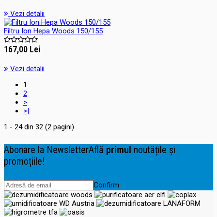
Vezi detalii
Filtru Ion Hepa Woods 150/155
167,00 Lei
Vezi detalii
1
2
>
>|
1 - 24 din 32 (2 pagini)
Abonare la Newsletter
Află
primul
noutățile și
promoțiile!
Confirm