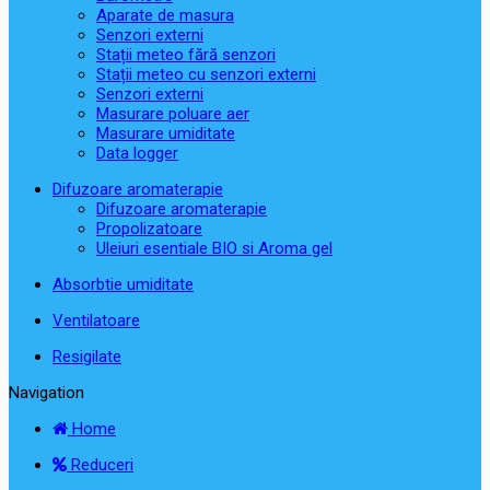
Aparate de masura
Senzori externi
Stații meteo fără senzori
Stații meteo cu senzori externi
Senzori externi
Masurare poluare aer
Masurare umiditate
Data logger
Difuzoare aromaterapie
Difuzoare aromaterapie
Propolizatoare
Uleiuri esentiale BIO si Aroma gel
Absorbtie umiditate
Ventilatoare
Resigilate
Navigation
Home
Reduceri