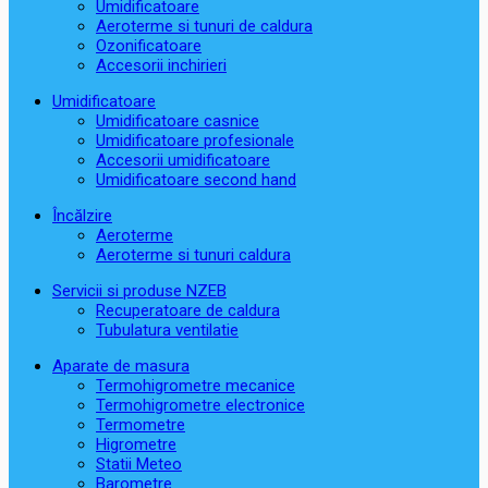
Umidificatoare
Aeroterme si tunuri de caldura
Ozonificatoare
Accesorii inchirieri
Umidificatoare
Umidificatoare casnice
Umidificatoare profesionale
Accesorii umidificatoare
Umidificatoare second hand
Încălzire
Aeroterme
Aeroterme si tunuri caldura
Servicii si produse NZEB
Recuperatoare de caldura
Tubulatura ventilatie
Aparate de masura
Termohigrometre mecanice
Termohigrometre electronice
Termometre
Higrometre
Statii Meteo
Barometre