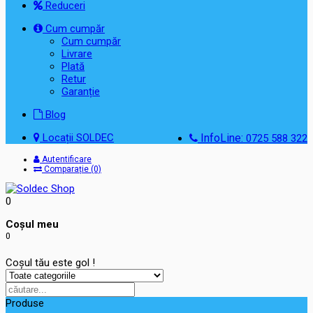
Reduceri
Cum cumpăr
Cum cumpăr
Livrare
Plată
Retur
Garanție
Blog
Locații SOLDEC
InfoLine:
0725 588 322
Autentificare
Comparație (0)
0
Coşul meu
0
Coșul tău este gol !
Produse