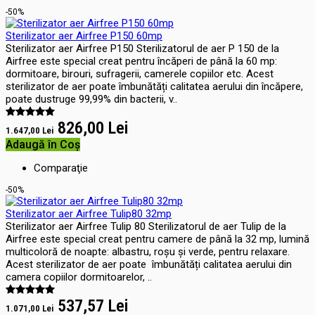
-50%
Sterilizator aer Airfree P150 60mp
Sterilizator aer Airfree P150 Sterilizatorul de aer P 150 de la
Airfree este special creat pentru încăperi de până la 60 mp:
dormitoare, birouri, sufragerii, camerele copiilor etc. Acest
sterilizator de aer poate îmbunătăți calitatea aerului din încăpere,
poate dustruge 99,99% din bacterii, v..
826,00 Lei
1.647,00 Lei
Adaugă în Coş
Comparaţie
-50%
Sterilizator aer Airfree Tulip80 32mp
Sterilizator aer Airfree Tulip 80 Sterilizatorul de aer Tulip de la
Airfree este special creat pentru camere de până la 32 mp, lumină
multicoloră de noapte: albastru, roșu și verde, pentru relaxare.
Acest sterilizator de aer poate îmbunătăți calitatea aerului din
camera copiilor dormitoarelor, ..
537,57 Lei
1.071,00 Lei