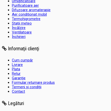
Umidificatoare
Purificatoare aer
Difuzoare aromaterapie
Aer conditionat mobil
Termohigrometre
Staţii meteo
Încălzire
Ventilatoare
Închirieri
Informaţii clienţi
Cum cumpăr
Livrare
Plata
Retur
Garanţie
Formular returnare produs
Termeni şi condiţii
Contact
Legături