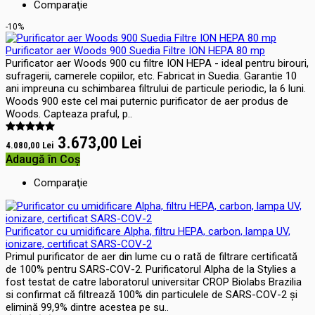
Comparaţie
-10%
Purificator aer Woods 900 Suedia Filtre ION HEPA 80 mp
Purificator aer Woods 900 cu filtre ION HEPA - ideal pentru birouri,
sufragerii, camerele copiilor, etc. Fabricat in Suedia. Garantie 10
ani impreuna cu schimbarea filtrului de particule periodic, la 6 luni.
Woods 900 este cel mai puternic purificator de aer produs de
Woods. Capteaza praful, p..
3.673,00 Lei
4.080,00 Lei
Adaugă în Coş
Comparaţie
Purificator cu umidificare Alpha, filtru HEPA, carbon, lampa UV,
ionizare, certificat SARS-COV-2
Primul purificator de aer din lume cu o rată de filtrare certificată
de 100% pentru SARS-COV-2. Purificatorul Alpha de la Stylies a
fost testat de catre laboratorul universitar CROP Biolabs Brazilia
si confirmat că filtrează 100% din particulele de SARS-COV-2 și
elimină 99,9% dintre acestea pe su..