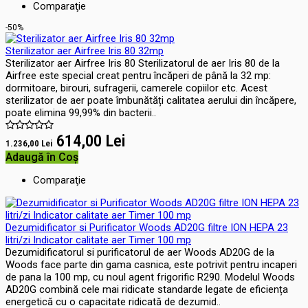
Comparaţie
-50%
Sterilizator aer Airfree Iris 80 32mp
Sterilizator aer Airfree Iris 80 Sterilizatorul de aer Iris 80 de la
Airfree este special creat pentru încăperi de până la 32 mp:
dormitoare, birouri, sufragerii, camerele copiilor etc. Acest
sterilizator de aer poate îmbunătăți calitatea aerului din încăpere,
poate elimina 99,99% din bacterii..
614,00 Lei
1.236,00 Lei
Adaugă în Coş
Comparaţie
Dezumidificator si Purificator Woods AD20G filtre ION HEPA 23
litri/zi Indicator calitate aer Timer 100 mp
Dezumidificatorul si purificatorul de aer Woods AD20G de la
Woods face parte din gama casnica, este potrivit pentru incaperi
de pana la 100 mp, cu noul agent frigorific R290. Modelul Woods
AD20G combină cele mai ridicate standarde legate de eficiența
energetică cu o capacitate ridicată de dezumid..