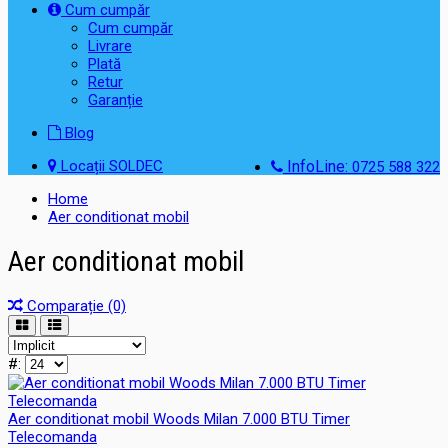
Cum cumpăr
Cum cumpăr
Livrare
Plată
Retur
Garanție
Blog
Locații SOLDEC
InfoLine:
0725 588 322
Home
Aer conditionat mobil
Aer conditionat mobil
Comparație (0)
#:
Aer conditionat mobil Woods Milan 7.000 BTU Timer
Telecomanda