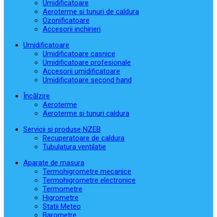
Umidificatoare
Aeroterme si tunuri de caldura
Ozonificatoare
Accesorii inchirieri
Umidificatoare
Umidificatoare casnice
Umidificatoare profesionale
Accesorii umidificatoare
Umidificatoare second hand
Încălzire
Aeroterme
Aeroterme si tunuri caldura
Servicii si produse NZEB
Recuperatoare de caldura
Tubulatura ventilatie
Aparate de masura
Termohigrometre mecanice
Termohigrometre electronice
Termometre
Higrometre
Statii Meteo
Barometre