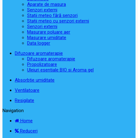
Aparate de masura
Senzori externi
Stații meteo fără senzori
Stații meteo cu senzori externi
Senzori externi
Masurare poluare aer
Masurare umiditate
Data logger
Difuzoare aromaterapie
Difuzoare aromaterapie
Propolizatoare
Uleiuri esentiale BIO si Aroma gel
Absorbtie umiditate
Ventilatoare
Resigilate
Navigation
Home
Reduceri