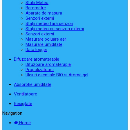
Statii Meteo
Barometre
Aparate de masura
Senzori externi
Stații meteo fără senzori
Stații meteo cu senzori externi
Senzori externi
Masurare poluare aer
Masurare umiditate
Data logger
Difuzoare aromaterapie
Difuzoare aromaterapie
Propolizatoare
Uleiuri esentiale BIO si Aroma gel
Absorbtie umiditate
Ventilatoare
Resigilate
Navigation
Home