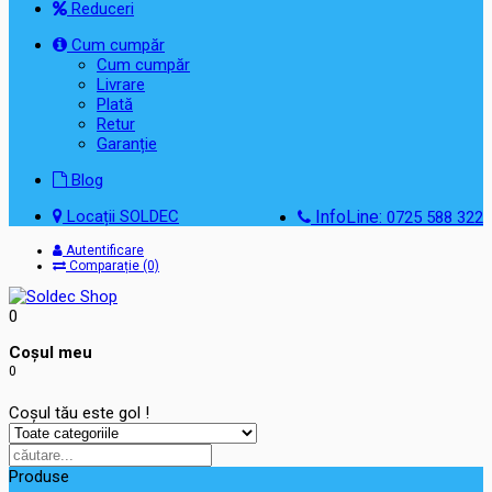
Reduceri
Cum cumpăr
Cum cumpăr
Livrare
Plată
Retur
Garanție
Blog
Locații SOLDEC
InfoLine:
0725 588 322
Autentificare
Comparație (0)
0
Coşul meu
0
Coșul tău este gol !
Produse