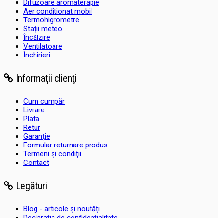
Difuzoare aromaterapie
Aer conditionat mobil
Termohigrometre
Staţii meteo
Încălzire
Ventilatoare
Închirieri
Informaţii clienţi
Cum cumpăr
Livrare
Plata
Retur
Garanţie
Formular returnare produs
Termeni şi condiţii
Contact
Legături
Blog - articole și noutăți
Declaraţia de confidenţialitate