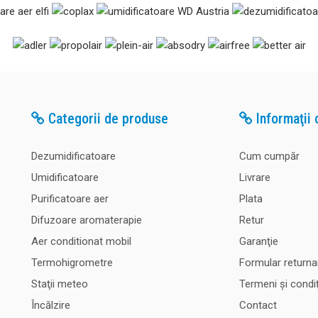
silentios, pe baza ..
Difuzor uleiuri esentiale Fidji Gri cu ultrasun
Categorii de produse
Informaţii c
Difuzor uleiuri esentiale Fidji Gri. Fidji est
uleiuri esentiale care functioneaza e princi
adaugati apa si cateva picaturi din uleiul es
Dezumidificatoare
Cum cumpăr
recipientul difuzorului. Prin tehnologia de 
Umidificatoare
Livrare
ultrasunete, difuzorul va emana in aer o ce
Purificatoare aer
Plata
Difuzoare aromaterapie
Retur
Aer conditionat mobil
Garanţie
Termohigrometre
Formular returna
Staţii meteo
Termeni şi condiţ
Încălzire
Contact