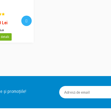
Difuzor uleiuri esentiale Fidji Alb cu ultrasun
Difuzor uleiuri esentiale Fidji Alb. Fidji est
 Lei
uleiuri esentiale care functioneaza e princi
 Lei
adaugati apa si cateva picaturi din uleiul es
detalii
recipientul difuzorului. Prin tehnologia de 
ultrasunete, difuzorul va emana in aer o ce
Difuzor dublu uleiuri esentiale Samoa cu ul
Difuzor uleiuri esentiale Samoa Cu ajutoru
rezervoare, difuzorul de uleiuri esentiale
e și promoțiile!
parfumeaza incaperea in functie de starea i
Puteti alterna cele doua tipuri de uleiuri al
recipient sa difuzeze aroma. Difuzorul fu