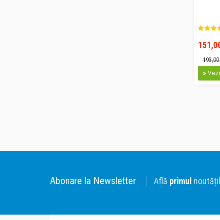
-22%
151,00
193,00
Vezi 
-50%
Abonare la Newsletter
Află
primul
noutățil