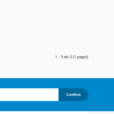
193,00 Lei
ete
151,00 Lei
e un difuzor de
piul ultrasunetelor:
Adaugă în Coş
ential preferat in
umidificare cu
Comparaţie
ata ..
Favorite
1 - 5 din 5 (1 pagini)
307,00 Lei
trasunete
152,01 Lei
l celor doua
 Samoa va
Confirm
Adaugă în Coş
n care va aflati.
egand din ce
Comparaţie
nctioneaza
Favorite