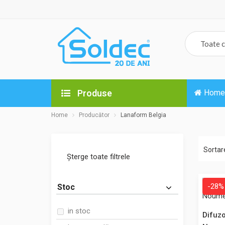
Produse
Home
Home
Producător
Lanaform Belgia
Sortar
Șterge toate filtrele
-28%
Stoc
-28%
in stoc
Difuzo