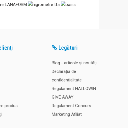
193,00 Lei
ete
151,00 Lei
lienţi
Legături
e un difuzor de
piul ultrasunetelor:
Adaugă în Coş
ential preferat in
Blog - articole și noutăți
umidificare cu
Declaraţia de
Comparaţie
ata ..
Favorite
confidenţialitate
Regulament HALLOWIN
GIVE AWAY
re produs
Regulament Concurs
ii
Marketing Afiliat