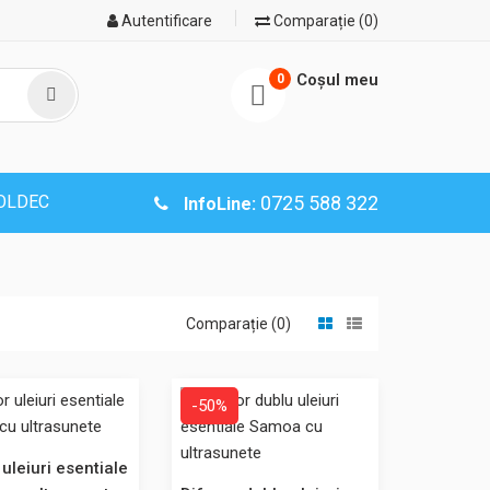
Autentificare
Comparație (0)
Coşul meu
0
SOLDEC
0725 588 322
InfoLine:
Comparație (0)
-50%
307,00 Lei
nete
220,00 Lei
ctioneaza pe
 uleiuri esentiale