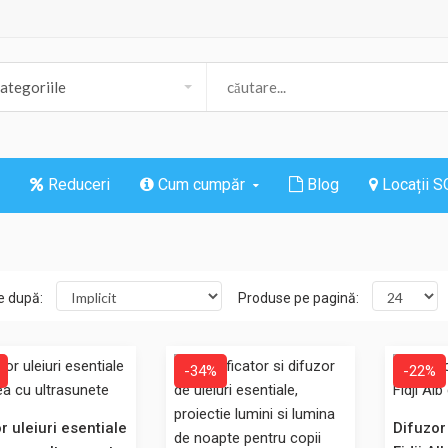
Reduceri
Cum cumpăr
Blog
Locații 
e după:
Produse pe pagină:
-34%
-22%
Difuzor uleiuri esentiale Noumea cu ultrasu
Difuzorul de uleiuri esentiale Noumea fun
r uleiuri esentiale
Difuzor