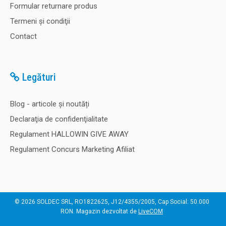
Formular returnare produs
Termeni şi condiţii
Contact
Legături
Blog - articole și noutăți
Declaraţia de confidenţialitate
Regulament HALLOWIN GIVE AWAY
Regulament Concurs Marketing Afiliat
© 2026 SOLDEC SRL, RO1822625, J12/4355/2005, Cap Social: 50.000
RON. Magazin dezvoltat de
LiveCOM