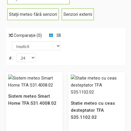
Stații meteo fără senzori
Senzori externi
Comparație (0)
#:
Sistem meteo Smart Home TFA S31.4008.02
Sistem meteo Smart
Sistem meteo Smart Home Statie meteo cu senzori
Home TFA S31.4008.02
Statie meteo cu ceas
wireless pentru controlul temperaturii și umidității din
desteptator TFA
locuință, la distanță. Stația afișează valorile exterioare cu
S35.1102.02
ajutorul transmițătorul de temperatură / umiditate, în