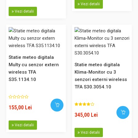
Vezi detalii
Adaugă în Coş
Vezi detalii
Comparaţie
Statie meteo digitala
Multy cu senzor extern
Statie meteo digitala
Statie meteo digitala Sun cu senzor extern wireless TFA
wireless TFA
Klima-Monitor cu 3
S35.1133.02
S35.1134.10
senzori externi wireless
Statie meteo digitala cu senzor extern wireless SUN Afisaj
TFA S30.3054.10
color: temperatura exterioară prin transmițător wireless (
433 MHz , max . 60 m ), valori min/max pentru temperatura
exterioară, prognoza meteo cu simboluri, temperatura și
155,00 Lei
umiditatea interioară, ceas controlat prin radio cu funcție
345,00 Lei
de al..
Vezi detalii
Vezi detalii