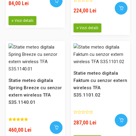
84,00 Lei
Comparaţie
224,00 Lei
Vezi detalii
Vezi detalii
Statie meteo digitala Sun cu senzor extern wireless TFA
S35.1133.01
Statie meteo digitala cu senzor extern wireless SUN Afisaj
color: temperatura exterioară prin transmițător wireless (
Statie meteo digitala
433 MHz , max . 60 m ), valori min/max pentru temperatura
Statie meteo digitala
Faktum cu senzor extern
exterioară, prognoza meteo cu simboluri, temperatura și
Spring Breeze cu senzor
wireless TFA
umiditatea interioară, ceas controlat prin radio cu funcție
extern wireless TFA
S35.1101.02
de al..
S35.1140.01
287,00 Lei
460,00 Lei
230,00 Lei