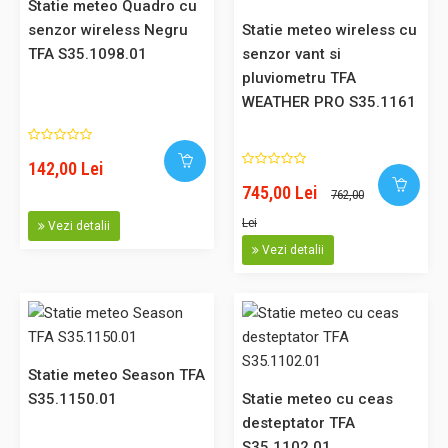
Statie meteo Quadro cu
Statie meteo digitala Primavera cu senzor extern wireless
senzor wireless Negru
Statie meteo wireless cu
TFA S35.1136.02
TFA S35.1098.01
senzor vant si
pluviometru TFA
Statie meteo digitala cu senzor extern wireless Primavera
WEATHER PRO S35.1161
Afisaj color: temperatura si umiditatea exterioară prin
transmițător wireless ( 433 MHz, max. 60 m ), valori
min/max zilnice, prognoza meteo cu simboluri,
142,00 Lei
temperatura și umiditatea interioară, ceas controlat prin
745,00 Lei
762,00
radio cu funcție de alarmă..
Lei
Vezi detalii
Vezi detalii
292,00 Lei
Adaugă în Coş
Statie meteo Season TFA
S35.1150.01
Statie meteo cu ceas
Comparaţie
desteptator TFA
S35.1102.01