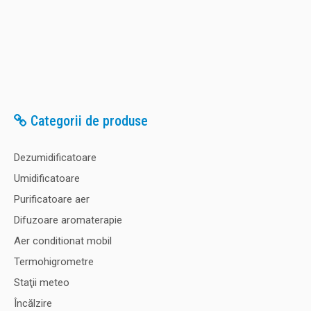
Statie meteo wireless cu senzor vant si pluviometru TFA
WEATHER PRO S35.1161 Caracteristici principale:
Temperatura și umiditatea exterioară, viteza vântului,
direcția vântului și precipitațiile prin senzori externi
wireless. Temperatura și umiditatea interioară, precum și
presiunea aerului..
Categorii de produse
Dezumidificatoare
762,00 Lei
Umidificatoare
745,00 Lei
Purificatoare aer
Difuzoare aromaterapie
Adaugă în Coş
Aer conditionat mobil
Comparaţie
Termohigrometre
Staţii meteo
Încălzire