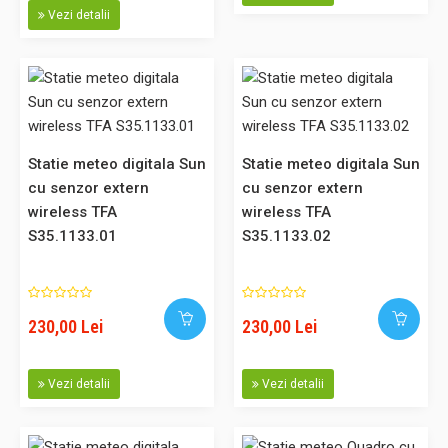
la 3 transmițătoare (max. 50 m), indicarea temperaturii și
Vezi detalii
umiditatatii interioare,valori min/max, alarmă îngheț,
prognoza meteo, ceas controlat radio cu alarmă și funcția
de amânare, iluminare e..
Statie meteo digitala Sun
Statie meteo digitala Sun
328,00 Lei
cu senzor extern
cu senzor extern
wireless TFA
wireless TFA
Adaugă în Coş
S35.1133.01
S35.1133.02
Comparaţie
230,00 Lei
230,00 Lei
Vezi detalii
Vezi detalii
Statie meteo digitala Gaia cu senzor extern wireless TFA
S35.1083.54