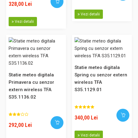
328,00 Lei
achizitionat si prin SEAP. Caracteristici Functia m..
Vezi detalii
Vezi detalii
84,00 Lei
Adaugă în Coş
Comparaţie
Statie meteo digitala
Statie meteo digitala
Spring cu senzor extern
Primavera cu senzor
wireless TFA
extern wireless TFA
S35.1129.01
S35.1136.02
Statie meteo digitala Casa cu senzor extern wireless negru
TFA S35.1135.01
340,00 Lei
292,00 Lei
Statie meteo cu senzor extern wireless pentru
temperatură și umiditate exterioare, prin intermediul până
Vezi detalii