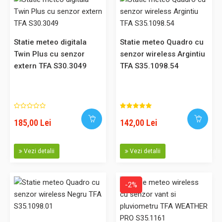
Statie meteo cu transmisie wireless pentru temperatură și
umiditate exterioare prin transmițător (max. 100 m),
temperatura și umiditatea interioară, afisaj pe zile
Statie meteo digitala
Statie meteo Quadro cu
cu valorile min/max, cu ora și data, simboluri pentru vreme
Twin Plus cu senzor
senzor wireless Argintiu
reala si prognoza, tendință de presiune atmosferică
extern TFA S30.3049
TFA S35.1098.54
absolută și presiune..
258,00 Lei
185,00 Lei
142,00 Lei
Adaugă în Coş
Vezi detalii
Vezi detalii
Comparaţie
-2%