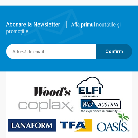
S30.3169. Acest produs poate fi achizitionat si prin SEAP.
Caracteristici Afisare grafica temperatura si umiditate..
Abonare la Newsletter
Află
primul
noutățile și
promoțiile!
142,00 Lei
Confirm
Adaugă în Coş
Comparaţie
Statie meteo Quadro cu senzor wireless Negru TFA
S35.1098.01
Cod: S35.1098.01 Descriere: Statie meteo cu afisaj