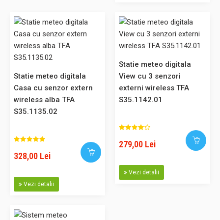
230,00 Lei
Adaugă în Coş
Statie meteo digitala
Comparaţie
Statie meteo digitala
View cu 3 senzori
Casa cu senzor extern
externi wireless TFA
wireless alba TFA
S35.1142.01
S35.1135.02
Statie meteo digitala Twin Plus cu senzor extern TFA
279,00 Lei
S30.3049
328,00 Lei
Cod: S 30.3049 Descriere: Statie meteo cu afisaj
Vezi detalii
temperatura / umiditate interioara si exterioara, senzor
Vezi detalii
wireless pentru exterior cu afisaj digital. Acest produs
poate fi achizitionat si prin SEAP. Caracteristici Functia
min./max. Afisare grafica temperatura si umiditate interior