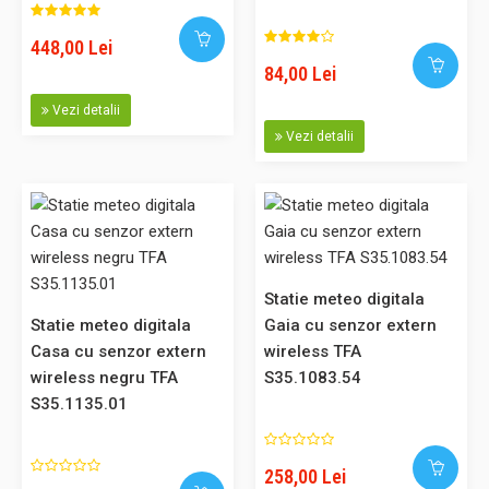
același timp, afișarea recomandărilor pentru îmbunătățirea
activă a clim..
448,00 Lei
84,00 Lei
Vezi detalii
448,00 Lei
Vezi detalii
Adaugă în Coş
Comparaţie
Statie meteo digitala
Statie meteo digitala
Gaia cu senzor extern
Casa cu senzor extern
wireless TFA
Statie meteo cu ceas desteptator TFA S35.1102.02
wireless negru TFA
S35.1083.54
Cod: S35.1102.02 Descriere: Statie meteo cu afisaj
S35.1135.01
temperatura / umiditate interioara, grafic valori pe zile,
data, ora, ceas desteptator. Indică nivelul de confort pentru
258,00 Lei
climatul ambiental. Culoare: alb. Acest produs poate fi