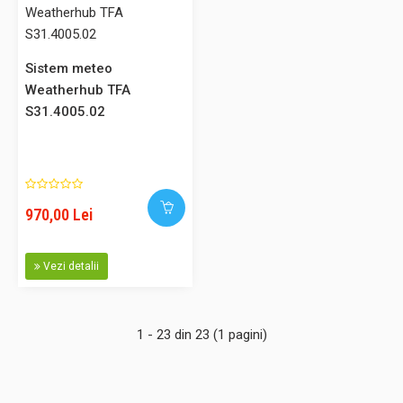
s..
Sistem meteo
Weatherhub TFA
185,00 Lei
S31.4005.02
Adaugă în Coş
Comparaţie
970,00 Lei
Vezi detalii
Statie meteo Quadro cu senzor wireless Argintiu TFA
S35.1098.54
1 - 23 din 23 (1 pagini)
Cod: S35.1098.54 Descriere: Statie meteo cu afisaj
temperatura / umiditate interioara si exterioara prin senzor
wireless. Pot fi conectati 3 transmitatori (max 30m) tip