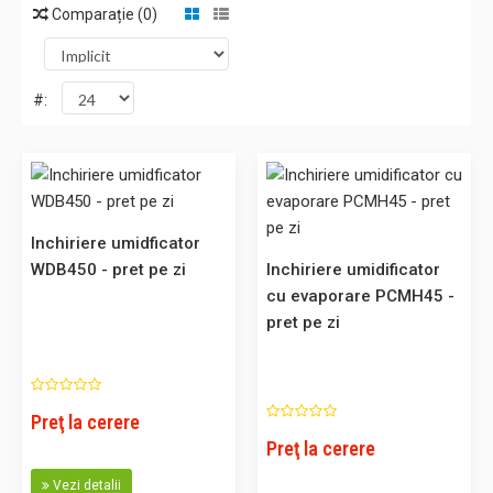
Comparație (0)
#:
Inchiriere umidficator WDB450 - pret pe zi
Inchiriere umidficator
Umidificator industrial WDB450 Va rugam sa ne solicitati o
WDB450 - pret pe zi
Inchiriere umidificator
oferta pentru serviciile de inchiriere. Umidificator destinat
cu evaporare PCMH45 -
aplicatiilor casnice, bibliotecilor, muzeelor, industriei,
pret pe zi
tipografiilor etc. Principiul de umidificare: evaporarea apei
reci, cel mai sanatos mod de evaporare. Modelu..
Preţ la cerere
Preţ la cerere
0,00 Lei
Vezi detalii