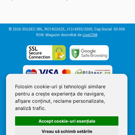
© 2026 SOLDEC SRL, RO1822625, J12/4355/2005, Cap Social: 50.000
RON. Magazin dezvoltat de
LiveCOM
Folosim cookie-uri și tehnologii similare
pentru a crește experiența de navigare,
afișare conținut, reclame personalizate,
analiză trafic.
Accept cookie-uri esenţiale
Vreau să schimb setările