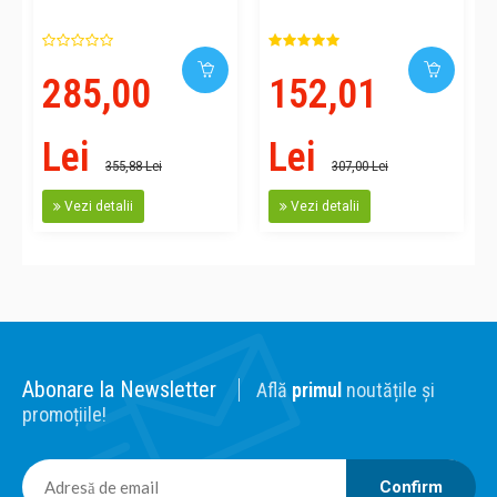
285,00
152,01
Lei
Lei
355,88 Lei
307,00 Lei
Vezi detalii
Vezi detalii
Abonare la Newsletter
Află
primul
noutățile și
promoțiile!
Confirm