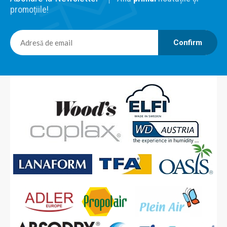
Cod: S31.1132 Descriere: Aparat de masura temperatura
promoțiile!
pentru suprafete: pereti, grinzi, geamuri etc. Masuratorile sunt
de tip neinvaziv. Acest aparat nu este destinat pentru a fi
utilizat in scopuri medicale. Este destinat masuratorilor
Confirm
temperaturii in materialele de constructie. Masur..
255,00 Lei
Adaugă în Coş
Comparaţie
Aparat masura umiditate in elementele constructiei TFA