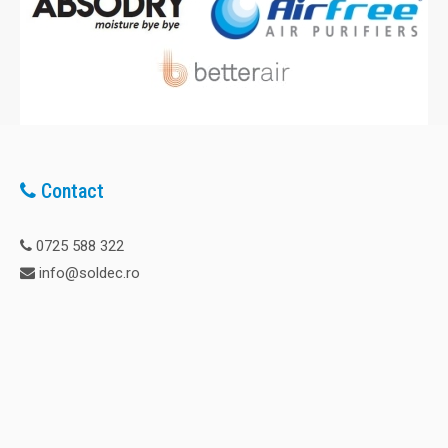
S30.5503
Cod: S30.5503 Descriere: Aparat de masura umiditate in
elementele constructiei. Masuratorile sunt de tip neinvaziv.
Destinat masuratorii umiditatii peretilor, plafonului, pardoselii,
fara a lasa urme. Adancime masuratoare: 40 mm. Aparatul
este adaptat tuturor tipurilor de materiale de constru..
Contact
560,00 Lei
0725 588 322
info@soldec.ro
Adaugă în Coş
Comparaţie