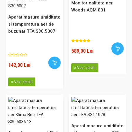
din alimente, lichide etc. - ideal pentru controlul temperaturii
Monitor calitate aer
alimentelor - masurare rapida si precisa - utilizare in diferite
Woods AQM 001
aplicatii: vinuri, mancare copii, fripturi etc - conform HACCP
Aparat masura umiditate
Termometru pentru monitorizarea te..
si temperatura aer de
buzunar TFA S30.5007
589,00 Lei
65,00 Lei
142,00 Lei
Adaugă în Coş
Vezi detalii
Comparaţie
Vezi detalii
Aparat masura distante cu unde laser TFA S31.3300
Cod: S31.3300 Masurare simpla a distanelor cu precizie
Aparat masura umiditate
milimetrica, masurare a unei distante sau masurare continua,