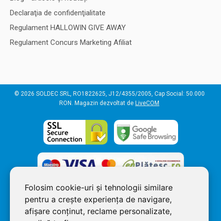
Declaraţia de confidenţialitate
Regulament HALLOWIN GIVE AWAY
Regulament Concurs Marketing Afiliat
© 2026 SOLDEC SRL, RO1822625, J12/4355/2005, Cap Social: 50.000
RON. Magazin dezvoltat de
LiveCOM
Aparat profesional masura umiditate pentru hartie/carton
Schaller RH6
Folosim cookie-uri și tehnologii similare
Aparat masura umiditate profesional pentru hartie/carton
pentru a crește experiența de navigare,
Schaller RH6 cu senzor tip sabie Descriere: Aparat de masura
afișare conținut, reclame personalizate,
umiditate pentru hartie/carton. Ideal pentru incaperile unde se