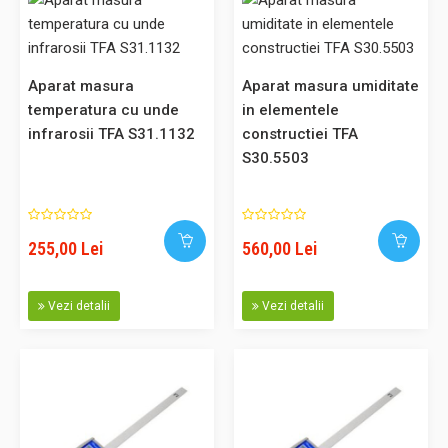
din alimente, lichide etc. - ideal pentru controlul temperaturii
alimentelor - masurare rapida si precisa - utilizare in diferite
aplicatii: vinuri, mancare copii, fripturi etc ..
Aparat masura
Aparat masura umiditate
temperatura cu unde
in elementele
infrarosii TFA S31.1132
constructiei TFA
326,00 Lei
S30.5503
Adaugă în Coş
255,00 Lei
Comparaţie
560,00 Lei
Vezi detalii
Vezi detalii
Termometru digital profesional cu sonda THERMO JACK TFA
S30.1047.02
Termometru digital cu sonda THERMO JACK TFA S30.1047.02