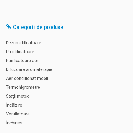
Categorii de produse
Dezumidificatoare
Umidificatoare
Purificatoare aer
Difuzoare aromaterapie
Aer conditionat mobil
Termohigrometre
Staţii meteo
Încălzire
Ventilatoare
Aparat profesional masura umiditate pentru hartie/carton
Schaller RH5
Închirieri
Aparat masura umiditate profesional pentru hartie/carton