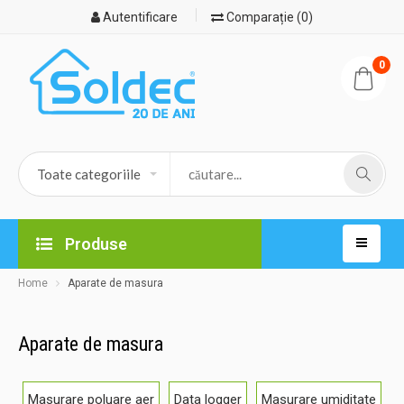
Autentificare
Comparație (0)
0
Produse
Home
Aparate de masura
Aparate de masura
Masurare poluare aer
Data logger
Masurare umiditate