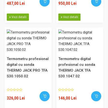
487,00 Lei
950,00 Lei
487,00 Lei
Vezi detalii
Vezi detalii
Adaugă în Coş
Comparaţie
Termometru profesional
Termometru digital
digital cu sonda
profesional cu sonda
Monitor CO2 cu data logger AIRCO2NTROL 5000 TFA
THERMO JACK PRO TFA
THERMO JACK TFA
S31.5008.02
S30.1050.02
S30.1047.02
Monitor CO2 cu data logger AIRCO2NTROL 5000 TFA
S31.5008.02 Pentru monitorizarea nivelului concentrației de
CO2 în încăperi Măsurarea nivelului de CO2 cu
326,00 Lei
146,00 Lei
indicații colorate Afișare CO2, temperatură, umiditate, dată și
oră Grafic clar al valorilor inregistrate Logger pentru 1 milion