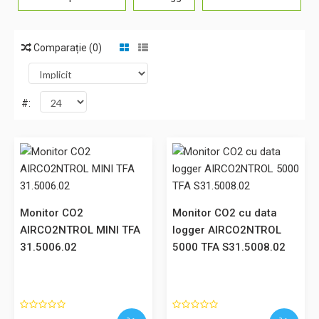
Comparație (0)
#:
Monitor CO2 AIRCO2NTROL MINI TFA 31.5006.02
Monitor CO2 AIRCO2NTROL MINI TFA 31.5006.02 Pentru
Monitor CO2
Monitor CO2 cu data
monitorizarea concentrația de CO2 din încăperi Afișarea
AIRCO2NTROL MINI TFA
logger AIRCO2NTROL
concentrației de CO2 și a temperaturii interioare Afișaj
31.5006.02
5000 TFA S31.5008.02
semafor LED (verde / galben / roșu) Cu cablu USB Date
tehnice: Interval de măsurare CO2: 0 ... 3000 ppm ..