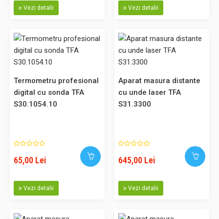
de înregis..
Vezi detalii
Vezi detalii
950,00 Lei
Adaugă în Coş
Termometru profesional
Aparat masura distante
digital cu sonda TFA
cu unde laser TFA
Comparaţie
S30.1054.10
S31.3300
65,00 Lei
645,00 Lei
Termometru profesional digital cu sonda THERMO JACK PRO
TFA S30.1050.02
Vezi detalii
Vezi detalii
Termometru profesional digital cu sonda S30.1050.02
Termometru digital cu sonda pentru masurarea temperaturii