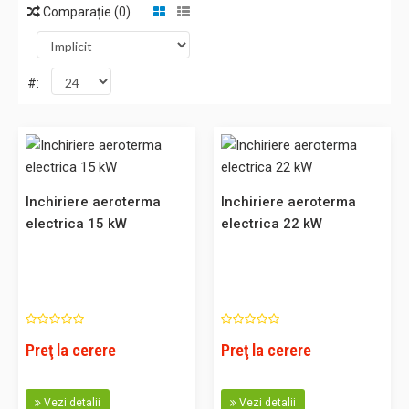
Comparație (0)
#:
Inchiriere aeroterma electrica 15 kW
Inchiriere aeroterma
Inchiriere aeroterma
Aeroterma electrica 7,5-15 kW. Trifazic. Va rugam sa ne
electrica 15 kW
electrica 22 kW
solicitati o oferta pentru serviciile de inchiriere. ..
0,00 Lei
Preţ la cerere
Preţ la cerere
Adaugă în Coş
Vezi detalii
Vezi detalii