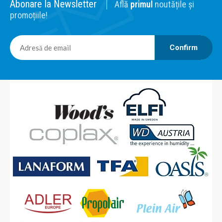
Aeroterma electrica 3,3 kW Va rugam sa ne solicitati o
Abonare la Newsletter
Află
primul
noutățile și
oferta pentru serviciile de inchiriere. ..
promoțiile!
Confirm
0,00 Lei
Adaugă în Coş
Comparaţie
Inchiriere Tun caldura motorina 29 kW
Inchireiere tun caldura motorina B100CED, 44 kW, ardere
directa. Va rugam sa ne solicitati o oferta pentru serviciile
de inchiriere. Date tehnice: Flux aer: 800 mc/h Autonomie:
16 ore Consum combustibil: 2,3 litri/h Putere electrica: 0,23