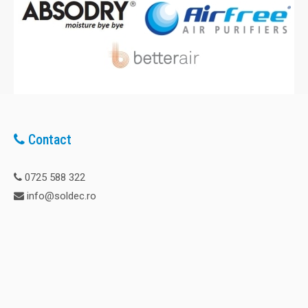
kW Capacitate rezervor: 44 litri Dime..
0,00 Lei
Adaugă în Coş
Contact
Comparaţie
0725 588 322
info@soldec.ro
Inchiriere Tun caldura motorina 44 kW
Tun caldura pe motorina, ardere directa, 44 kW. Va rugam
sa ne solicitati o oferta pentru serviciile de inchiriere. Date
tehnice: Flux aer: 900 mc/h Autonomie: 10 ore Consum
combustibil: 3,5 litri/h Putere electrica: 0,28 kW Capacitate