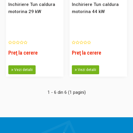
Inchiriere Tun caldura
Inchiriere Tun caldura
motorina 29 kW
motorina 44 kW
Inchiriere Aeroterma electrica 3 kW
Aeroterma electrica 3 kW Va rugam sa ne solicitati o
oferta pentru serviciile de inchiriere. ..
Preţ la cerere
Preţ la cerere
0,00 Lei
Vezi detalii
Vezi detalii
Adaugă în Coş
Comparaţie
1 - 6 din 6 (1 pagini)
Inchiriere Aeroterma electrica 3,3 kW