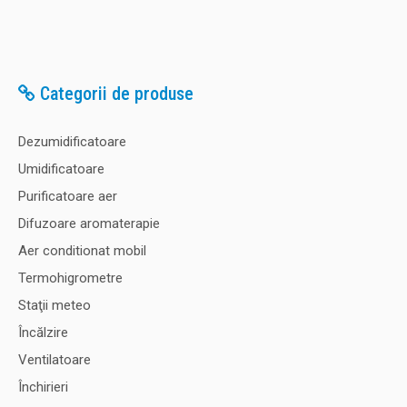
rezervor: 44 litri Dimensiuni: 1110x400x..
Categorii de produse
0,00 Lei
Dezumidificatoare
Adaugă în Coş
Umidificatoare
Comparaţie
Purificatoare aer
Difuzoare aromaterapie
Aer conditionat mobil
Termohigrometre
Staţii meteo
Încălzire
Ventilatoare
Închirieri