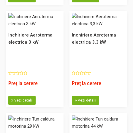
Comparaţie
Inchiriere Aeroterma
Inchiriere Aeroterma
Inchiriere aeroterma electrica 22 kW
electrica 3 kW
electrica 3,3 kW
Aeroterma electrica 11-22 kW. Trifazic. Va rugam sa ne
solicitati o oferta pentru serviciile de inchiriere. ..
Preţ la cerere
Preţ la cerere
0,00 Lei
Adaugă în Coş
Vezi detalii
Vezi detalii
Comparaţie