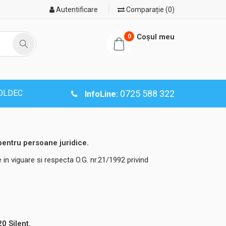
Autentificare
Comparație (0)
Coşul meu
0
SOLDEC
0725 588 322
InfoLine:
 pentru persoane juridice.
 in viguare si respecta O.G. nr.21/1992 privind
 Silent.