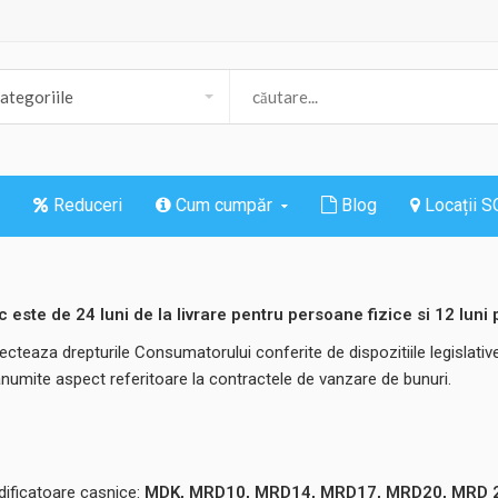
Reduceri
Cum cumpăr
Blog
Locații 
este de 24 luni de la livrare pentru persoane fizice si 12 luni
ecteaza drepturile Consumatorului conferite de dispozitiile legislative
anumite aspect referitoare la contractele de vanzare de bunuri.
ificatoare casnice:
MDK, MRD10, MRD14, MRD17, MRD20, MRD 20