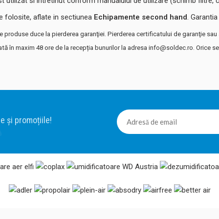
tilizat si intretinut conform manualului de utilizare (schimb filtre, cu
 folosite, aflate in sectiunea
Echipamente second hand
. Garantia
 produse duce la pierderea garanţiei. Pierderea certificatului de garanţie sau a
ată în maxim 48 ore de la recepția bunurilor la adresa info@soldec.ro. Orice sesi
e și promoțiile!