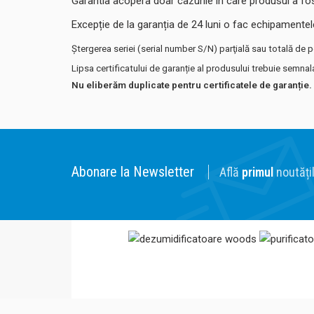
Garantia acopera doar cazurile in care produsul a fost u
Excepție de la garanția de 24 luni o fac echipamentele
Ştergerea seriei (serial number S/N) parţială sau totală de pe
Lipsa certificatului de garanție al produsului trebuie semnal
Nu eliberăm duplicate pentru certificatele de garanție.
Abonare la Newsletter
Află
primul
noutățil