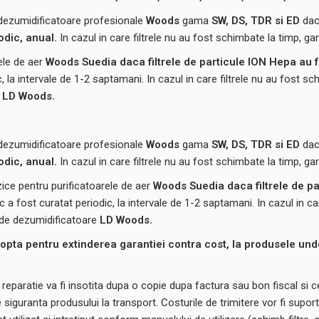
 dezumidificatoare profesionale
Woods
gama
SW,
DS, TDR si ED
daca
iodic, anual.
In cazul in care filtrele nu au fost schimbate la timp, gar
ele de aer
Woods Suedia
daca filtrele de particule ION Hepa au fo
ic, la intervale de 1-2 saptamani. In cazul in care filtrele nu au fost s
LD Woods.
 dezumidificatoare profesionale
Woods
gama
SW,
DS, TDR si ED
daca
iodic, anual.
In cazul in care filtrele nu au fost schimbate la timp, gar
zice pentru purificatoarele de aer
Woods Suedia
daca filtrele de p
tic a fost curatat periodic, la intervale de 1-2 saptamani. In cazul in c
a de dezumidificatoare
LD Woods.
opta pentru extinderea garantiei contra cost, la produsele und
reparatie va fi insotita dupa o copie dupa factura sau bon fiscal si cer
 siguranta produsului la transport. Costurile de trimitere vor fi supor