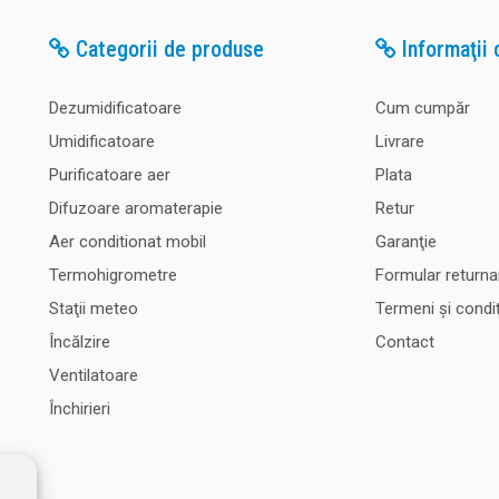
Categorii de produse
Informaţii c
Dezumidificatoare
Cum cumpăr
Umidificatoare
Livrare
Purificatoare aer
Plata
Difuzoare aromaterapie
Retur
Aer conditionat mobil
Garanţie
Termohigrometre
Formular returna
Staţii meteo
Termeni şi condiţ
Încălzire
Contact
Ventilatoare
Închirieri