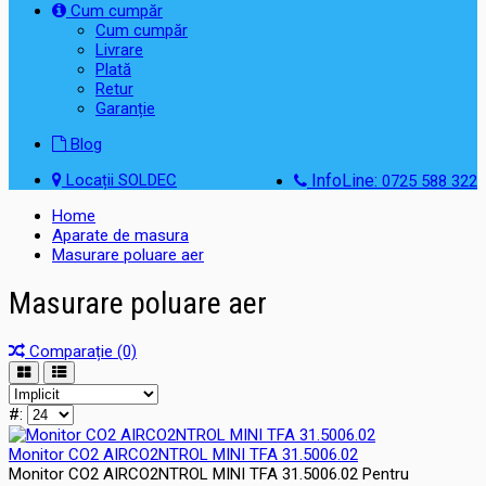
Cum cumpăr
Cum cumpăr
Livrare
Plată
Retur
Garanție
Blog
Locații SOLDEC
InfoLine:
0725 588 322
Home
Aparate de masura
Masurare poluare aer
Masurare poluare aer
Comparație (0)
#:
Monitor CO2 AIRCO2NTROL MINI TFA 31.5006.02
Monitor CO2 AIRCO2NTROL MINI TFA 31.5006.02 Pentru