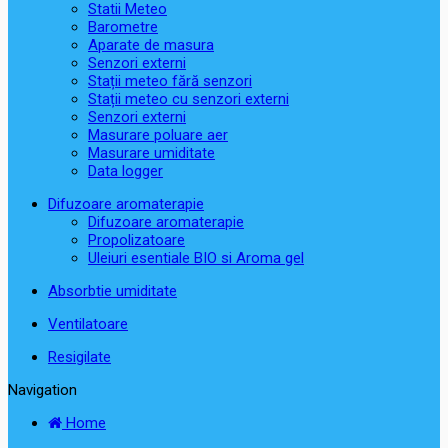
Statii Meteo
Barometre
Aparate de masura
Senzori externi
Stații meteo fără senzori
Stații meteo cu senzori externi
Senzori externi
Masurare poluare aer
Masurare umiditate
Data logger
Difuzoare aromaterapie
Difuzoare aromaterapie
Propolizatoare
Uleiuri esentiale BIO si Aroma gel
Absorbtie umiditate
Ventilatoare
Resigilate
Navigation
Home