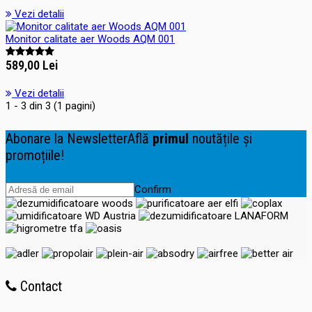
Vezi detalii
Monitor calitate aer Woods AQM 001
589,00 Lei
Vezi detalii
1 - 3 din 3 (1 pagini)
Abonare la Newsletter
Află
primul
noutățile și
promoțiile!
Confirm
Contact