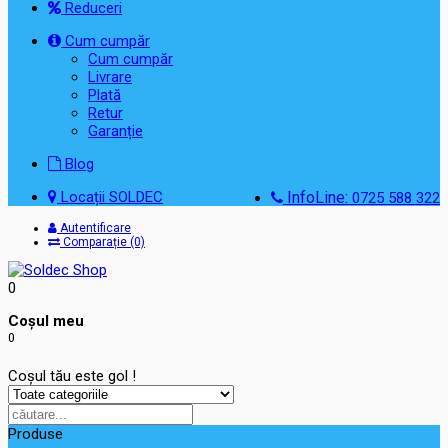
Reduceri
Cum cumpăr
Cum cumpăr
Livrare
Plată
Retur
Garanție
Blog
Locații SOLDEC
InfoLine:
0725 588 322
Autentificare
Comparație (0)
0
Coşul meu
0
Coșul tău este gol !
Produse