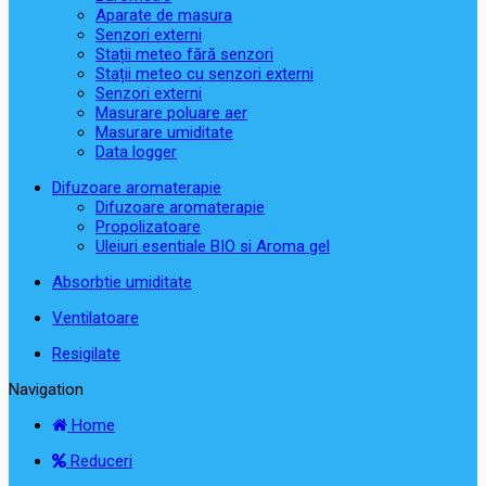
Aparate de masura
Senzori externi
Stații meteo fără senzori
Stații meteo cu senzori externi
Senzori externi
Masurare poluare aer
Masurare umiditate
Data logger
Difuzoare aromaterapie
Difuzoare aromaterapie
Propolizatoare
Uleiuri esentiale BIO si Aroma gel
Absorbtie umiditate
Ventilatoare
Resigilate
Navigation
Home
Reduceri