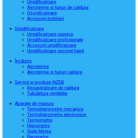
Umidificatoare
Aeroterme si tunuri de caldura
Ozonificatoare
Accesorii inchirieri
Umidificatoare
Umidificatoare casnice
Umidificatoare profesionale
Accesorii umidificatoare
Umidificatoare second hand
Încălzire
Aeroterme
Aeroterme si tunuri caldura
Servicii si produse NZEB
Recuperatoare de caldura
Tubulatura ventilatie
Aparate de masura
Termohigrometre mecanice
Termohigrometre electronice
Termometre
Higrometre
Statii Meteo
Barometre