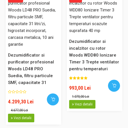
-6%
Dezumidificator Woods M10G Capacitate 10 litri/zi, Uscare rufe,
Setare umiditate, Afisaj umiditate, Timer,suprafata 20mp
Dezumidificator si
Dezumidificator Woods M10G cu noul gaz refrigerant
incalzitor cu rotor
ecologic Noul dezumidificator Wood’s M10G este un
Dezumidificator si
Woods WDD80 Ionizare
dezumidificator compact si eficient cu cateva caracteristici
purificator profesional
Timer 3 Trepte ventilator
ingenioase. M10G are panou de control si afisaj digital ce
Woods LD48 PRO
pentru temperaturi
indica nivelul curent de umiditate. Manerul ergonomic ajuta la
Suedia, filtru particule
scazute suprafata 40
deplasarea cu..
SMF, capacitate 31
mp
993,00 Lei
litri/zi, higrostat
incorporat, carcasa
1.070,00 Lei
4.209,30 Lei
metalica, 10 ani garantie
Vezi detalii
610,00 Lei
4.677,00 Lei
573,00 Lei
Vezi detalii