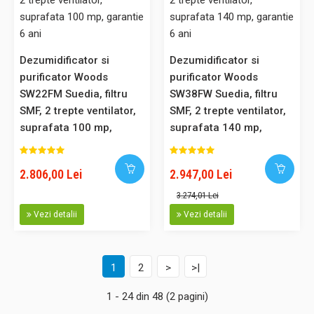
Dezumidificator si purificator profesional Woods LD24 filtru
particule SMF, capacitate 12 litri/zi, higrostat incorporat, carcasa
Dezumidificator si
Dezumidificator si
metalica, 10 ani garantie
purificator Woods
purificator Woods
Dezumidificator profesional Woods LD24 fabricat in Suedia,
SW22FM Suedia, filtru
SW38FW Suedia, filtru
echipat cu filtru de particule, garantie 10 ani la schimbarea
SMF, 2 trepte ventilator,
SMF, 2 trepte ventilator,
filtrului anual Modelul Woods LD24 este perfect pentru: -
suprafata 100 mp,
suprafata 140 mp,
uscarea rufelor, aerul uscat pe care il elibereaza
garantie 6 ani
garantie 6 ani
dezumidificatorul uscand hainele fara sa le deterioreze - usc..
2.806,00 Lei
2.947,00 Lei
3.274,01 Lei
Vezi detalii
Vezi detalii
3.660,00 Lei
3.295,00 Lei
1
2
>
>|
Adaugă în Coş
1 - 24 din 48 (2 pagini)
Comparaţie