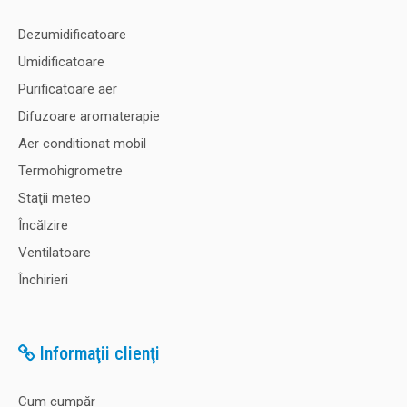
extrage..
Dezumidificatoare
Umidificatoare
Purificatoare aer
4.174,00 Lei
Difuzoare aromaterapie
3.757,00 Lei
Aer conditionat mobil
Adaugă în Coş
Termohigrometre
Staţii meteo
Comparaţie
Încălzire
Ventilatoare
Închirieri
-10%
Informaţii clienţi
Dezumidificator si purificator profesional Woods LD48 PRO
Suedia, filtru particule SMF, capacitate 31 litri/zi, higrostat
incorporat, carcasa metalica, 10 ani garantie
Cum cumpăr