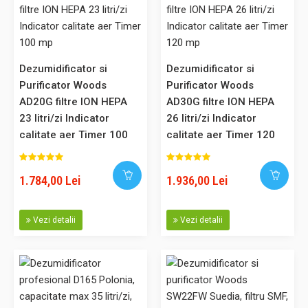
uscat prin partea superioară, fapt care ajuta
la uscarea rufelor. Poate fi utilizat în locuinte, birouri, uscătorii
etc. ..
Dezumidificator si
Dezumidificator si
Purificator Woods
Purificator Woods
AD20G filtre ION HEPA
1.733,00 Lei
AD30G filtre ION HEPA
23 litri/zi Indicator
26 litri/zi Indicator
calitate aer Timer 100
calitate aer Timer 120
Adaugă în Coş
mp
mp
Comparaţie
1.784,00 Lei
1.936,00 Lei
Vezi detalii
Vezi detalii
Dezumidificator Woods MDK21 Capacitate 20 litri/zi silentios
setare umiditate afisaj electronic timer, suprafata 70mp