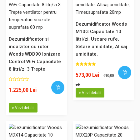
746,00 Lei
708,00 Lei
Dezumidificator Woods
M10G Capacitate 10
Adaugă în Coş
Dezumidificator si
litri/zi, Uscare rufe,
incalzitor cu rotor
Setare umiditate, Afisaj
Comparaţie
Woods WDD90 Ionizare
umiditate,
Control WiFi Capacitate
Timer,suprafata 20mp
8 litri/zi 3 Trepte
573,00 Lei
-7%
610,00
ventilator pentru
temperaturi scazute
Lei
1.225,00 Lei
suprafata 60 mp
Dezumidificator Woods MRD10G Capacitate 10 litri/zi Uscare
Vezi detalii
rufe Setare umiditate, Timer, suprafata 30 mp
Vezi detalii
MRD10G este noul dezumidificator cu agent frigorific ecologic
din gama Woods, destinat aplicatiilor casnice. Principiul de
dezumidificare: condensarea. Acest dezumidificator se
opreste automat din functionare cand temperatura din