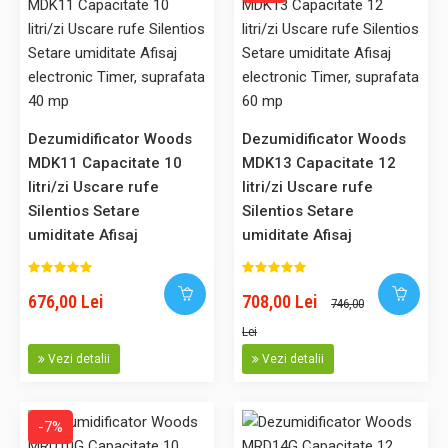
Dezumidificator Woods MDK11 Capacitate 10 litri/zi Uscare rufe
Silentios Setare umiditate Afisaj electronic Timer, suprafata 40
mp
Dezumidificator Woods
Dezumidificator Woods
Noul dezumidificator din gama casnica Woods MDK11 este
MDK11 Capacitate 10
MDK13 Capacitate 12
echipat cu noul agent frigorific ecologic R290. Noutatea
litri/zi Uscare rufe
litri/zi Uscare rufe
consta in noul gaz refrigerant ecologic R290. Woods este
Silentios Setare
Silentios Setare
prima companie care fabrica si introduce pe piata
umiditate Afisaj
umiditate Afisaj
dezumidificatoare care functioneaza cu un agent frigorific
electronic Timer,
electronic Timer,
prietenos cu mediu..
suprafata 40 mp
suprafata 60 mp
676,00 Lei
708,00 Lei
746,00
Lei
Vezi detalii
Vezi detalii
676,00 Lei
-7%
Adaugă în Coş