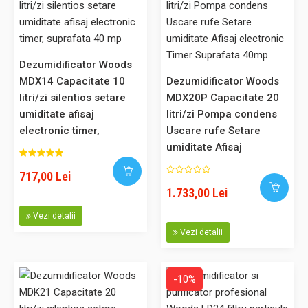
incapere scade sub 5grade C si reporneste singur cand
temperatura c..
Dezumidificator Woods
MDX14 Capacitate 10
Dezumidificator Woods
717,00 Lei
litri/zi silentios setare
666,00 Lei
MDX20P Capacitate 20
umiditate afisaj
litri/zi Pompa condens
electronic timer,
Uscare rufe Setare
Adaugă în Coş
suprafata 40 mp
umiditate Afisaj
electronic Timer
Comparaţie
717,00 Lei
Suprafata 40mp
1.733,00 Lei
Vezi detalii
Vezi detalii
Dezumidificator Woods MRD14G Capacitate 12 litri/zi Uscare
rufe Setare umiditate, Timer, suprafata 60 mp
-10%
MRD14 este noul dezumidificator cu agent frigorific ecologic