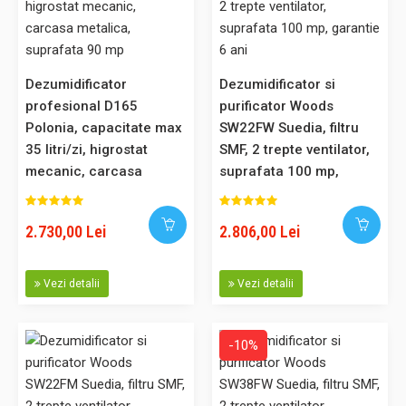
Noul dezumidificator din gama casnica Woods MDK21 este
echipat cu noul agent frigorific ecologic R290. Noutatea
consta in noul gaz refrigerant ecologic R290. Woods este
prima companie care fabrica si introduce pe piata
Dezumidificator
Dezumidificator si
dezumidificatoare care functioneaza cu un agent frigorific
profesional D165
purificator Woods
prietenos cu mediu..
Polonia, capacitate max
SW22FW Suedia, filtru
35 litri/zi, higrostat
SMF, 2 trepte ventilator,
mecanic, carcasa
suprafata 100 mp,
metalica, suprafata 90
garantie 6 ani
1.295,00 Lei
mp
2.730,00 Lei
2.806,00 Lei
Adaugă în Coş
Vezi detalii
Vezi detalii
Comparaţie
-10%
-10%