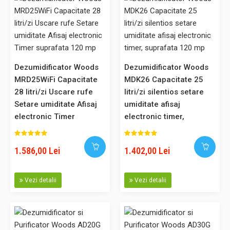
717,00 Lei
Adaugă în Coş
Dezumidificator Woods
Dezumidificator Woods
Comparaţie
MRD25WiFi Capacitate
MDK26 Capacitate 25
28 litri/zi Uscare rufe
litri/zi silentios setare
Setare umiditate Afisaj
umiditate afisaj
electronic Timer
electronic timer,
suprafata 120 mp
suprafata 120 mp
1.586,00 Lei
1.402,00 Lei
Dezumidificator Woods MDX20P Capacitate 20 litri/zi Pompa
condens Uscare rufe Setare umiditate Afisaj electronic Timer
Suprafata 40mp
Vezi detalii
Vezi detalii
Wood's MDX20P este un dezumidificator puternic și compact,
cu pompă pentru evacuarea apei inclusă, care se potrivește
încăperilor de până la 40 mp. MDX20P evacuează aerul cald și