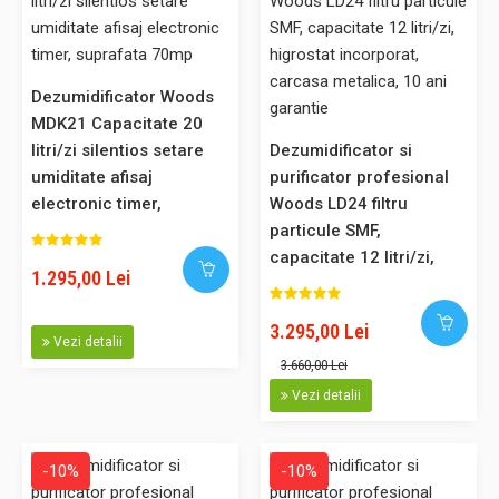
din gama Woods, destinat aplicatiilor casnice. Principiul de
dezumidificare: condensarea. Acest dezumidificator se
opreste automat din functionare cand temperatura din
incapere scade sub 5grade C si reporneste singur cand
Dezumidificator Woods
temperatura cr..
MDK21 Capacitate 20
litri/zi silentios setare
Dezumidificator si
umiditate afisaj
purificator profesional
electronic timer,
Woods LD24 filtru
833,00 Lei
suprafata 70mp
particule SMF,
capacitate 12 litri/zi,
1.295,00 Lei
higrostat incorporat,
Adaugă în Coş
carcasa metalica, 10 ani
3.295,00 Lei
garantie
Comparaţie
Vezi detalii
3.660,00 Lei
Vezi detalii
-10%
-10%