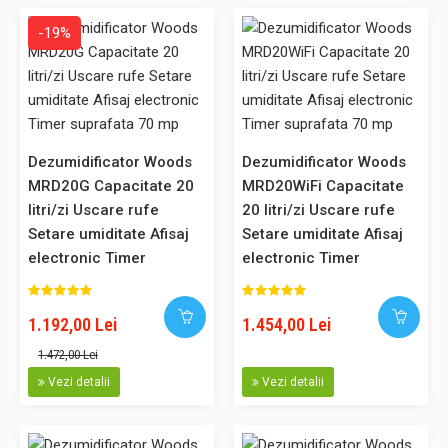
Adaugă în Coş
-19%
Comparaţie
Dezumidificator Woods
Dezumidificator Woods
MRD20G Capacitate 20
MRD20WiFi Capacitate
litri/zi Uscare rufe
20 litri/zi Uscare rufe
Dezumidificator Woods MDX14 Capacitate 10 litri/zi silentios
Setare umiditate Afisaj
Setare umiditate Afisaj
setare umiditate afisaj electronic timer, suprafata 40 mp
electronic Timer
electronic Timer
Noul dezumidificator din gama casnica Woods MDX14 este
suprafata 70 mp
suprafata 70 mp
echipat cu noul agent frigorific ecologic R290. Noutatea
consta in noul gaz refrigerant ecologic R290. Woods este
1.192,00 Lei
1.454,00 Lei
prima companie care fabrica si introduce pe piata
1.472,00 Lei
dezumidificatoare care functioneaza cu un agent frigorific
Vezi detalii
Vezi detalii
prietenos cu mediu..