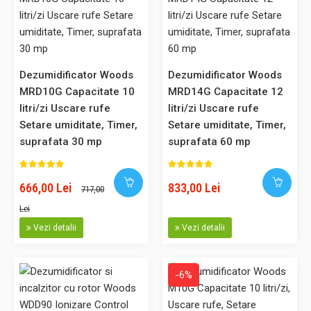
Comparaţie
Dezumidificator Woods
Dezumidificator Woods
-5%
MRD10G Capacitate 10
MRD14G Capacitate 12
litri/zi Uscare rufe
litri/zi Uscare rufe
Setare umiditate, Timer,
Setare umiditate, Timer,
Dezumidificator Woods MDK13 Capacitate 12 litri/zi Uscare rufe
suprafata 30 mp
suprafata 60 mp
Silentios Setare umiditate Afisaj electronic Timer, suprafata 60
mp
666,00 Lei
833,00 Lei
Dezumidificator din gama casnica Woods MDK13 echipat cu
717,00
noul agent frigorific ecologic R290. Noutatea consta
Lei
in noul gaz refrigerant ecologic R290. Woods este prima
Vezi detalii
Vezi detalii
companie care fabrica si introduce pe piata dezumidificatoare
care functioneaza cu un agent frigorific prietenos cu mediul
inconjur..
-6%