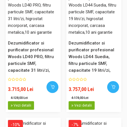
Dezumidificator si incalzitor cu rotor Woods WDD90 Ionizare
Control WiFi Capacitate 8 litri/zi 3 Trepte ventilator pentru
temperaturi scazute suprafata 60 mp
Dezumidificatorul Woods WDD90 este un dezumidificator
portabil convenabil si eficient cu absortie. Functie de
dezumidificare si ionizare, control WiFi inteligent care va ajuta
Dezumidificator si
Dezumidificator si
sa controlati in mod convenabil dezumidificatorul de la
purificator profesional
purificator profesional
distanta. Tehnica de absortie permite utilizarea in zonele reci,
Woods LD40 PRO, filtru
Woods LD44 Suedia,
av..
particule SMF,
filtru particule SMF,
capacitate 31 litri/zi,
capacitate 19 litri/zi,
higrostat incorporat,
higrostat incorporat,
carcasa metalica,10 ani
carcasa metalica,10 ani
3.715,00 Lei
3.757,00 Lei
1.225,00 Lei
garantie
garantie
4.128,00 Lei
4.174,00 Lei
Adaugă în Coş
Vezi detalii
Vezi detalii
Comparaţie
-10%
-7%