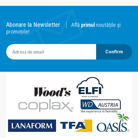
Abonare la Newsletter
Află
primul
noutățile și
2.465,00 Lei
promoțiile!
Adaugă în Coş
Confirm
Comparaţie
Umidificator cu evaporare WDB600 LAMPA UV
Set complet umidificare WDB 600: contine umidificatorul
WDB 450, lampa UV. Umidificator destinat aplicatiilor
casnice, bibliotecilor, muzeelor, industriei, tipografiilor etc.
Principiul de umidificare: evaporarea apei reci, un mod
sanatos de evaporare. Modelul WD-B600 este recomandat