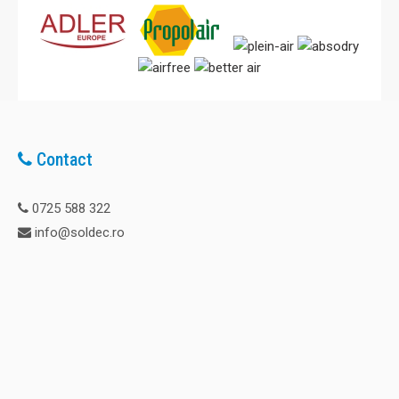
pentru in..
3.258,00 Lei
Adaugă în Coş
Contact
Comparaţie
0725 588 322
info@soldec.ro
Umidificator cu evaporare PCMH 45
Umidificatorul si purificatorul PCM H 45 cu o capacitate de
2 litri / ora este recomandat atat birourilor, depozitelor,
industriei, dar si pentru uz casnic. Este foarte usor de
utilizat si puternic, fiind capabil sa acopere suprafete de