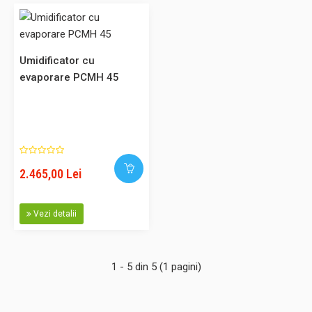
0,00 Lei
Umidificator cu
evaporare PCMH 45
Adaugă în Coş
Comparaţie
2.465,00 Lei
Umidificator cu evaporare WDB 450
Vezi detalii
Umidificator destinat aplicatiilor casnice, bibliotecilor,
muzeelor, industriei, tipografiilor etc. Principiul de
umidificare: evaporarea apei reci, cel mai sanatos mod de
1 - 5 din 5 (1 pagini)
evaporare. Modelul WD-B450 este recomandat pentru
incaperi de max. 400m³. Reglarea gradului de umidificare
face posibila u..