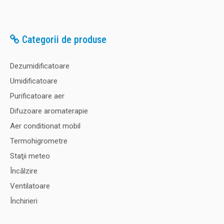
pana la 250 mp. In ciuda capacitatii sale ridicate, este
deoseb..
Categorii de produse
2.465,00 Lei
Dezumidificatoare
Umidificatoare
Adaugă în Coş
Purificatoare aer
Difuzoare aromaterapie
Comparaţie
Aer conditionat mobil
Termohigrometre
Staţii meteo
Încălzire
Ventilatoare
Închirieri