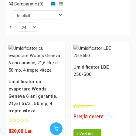
Comparație (0)
#:
Umidificator LBE
Umidificator cu evaporare Woods Geneva 6 ani garantie, 21,6
250/500
litri/zi, 50 mp, 4 trepte viteza
Umidificator cu
Umidificare eficientă pentru un climat interior mai sănătos
evaporare Woods
Wood’s Geneva HSW90 este un umidificator premium,
Geneva 6 ani garantie,
conceput pentru a crea un mediu confortabil, a proteja
21,6 litri/zi, 50 mp, 4
sănătatea și pielea, precum și pentru a menține în stare
trepte viteza
Preţ la cerere
optimă locuința dumneavoastră. Tehnologia sa prin
evaporare asigură o ca..
820,00 Lei
Vezi detalii