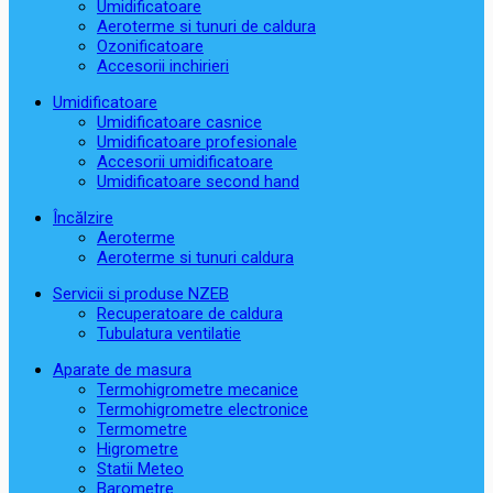
Umidificatoare
Aeroterme si tunuri de caldura
Ozonificatoare
Accesorii inchirieri
Umidificatoare
Umidificatoare casnice
Umidificatoare profesionale
Accesorii umidificatoare
Umidificatoare second hand
Încălzire
Aeroterme
Aeroterme si tunuri caldura
Servicii si produse NZEB
Recuperatoare de caldura
Tubulatura ventilatie
Aparate de masura
Termohigrometre mecanice
Termohigrometre electronice
Termometre
Higrometre
Statii Meteo
Barometre