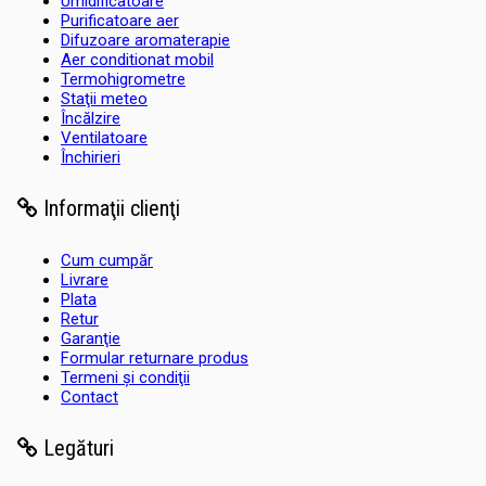
Umidificatoare
Purificatoare aer
Difuzoare aromaterapie
Aer conditionat mobil
Termohigrometre
Staţii meteo
Încălzire
Ventilatoare
Închirieri
Informaţii clienţi
Cum cumpăr
Livrare
Plata
Retur
Garanţie
Formular returnare produs
Termeni şi condiţii
Contact
Legături