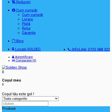
Reduceri
Cum cumpăr
Cum cumpăr
Livrare
Plată
Retur
Garanție
Blog
Locații SOLDEC
InfoLine:
0725 588 322
Autentificare
Comparație (0)
0
Coşul meu
0
Coșul tău este gol !
Produse