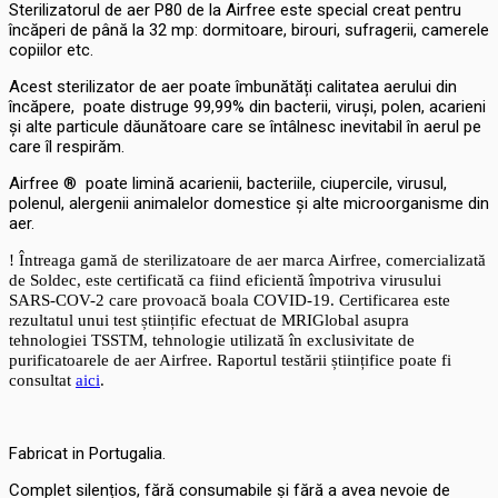
Sterilizatorul de aer P80 de la Airfree este special creat pentru
încăperi de până la 32 mp: dormitoare, birouri, sufragerii, camerele
copiilor etc.
Acest sterilizator de aer poate îmbunătăți calitatea aerului din
încăpere, poate distruge 99,99% din bacterii, viruși, polen, acarieni
și alte particule dăunătoare care se întâlnesc inevitabil în aerul pe
care îl respirăm.
Airfree ® poate limină acarienii, bacteriile, ciupercile, virusul,
polenul, alergenii animalelor domestice și alte microorganisme din
aer.
! Întreaga gamă de sterilizatoare de aer marca Airfree, comercializată
de Soldec, este certificată ca fiind eficientă împotriva virusului
SARS-COV-2 care provoacă boala COVID-19. Certificarea este
rezultatul unui test științific efectuat de MRIGlobal asupra
tehnologiei TSSTM, tehnologie utilizată în exclusivitate de
purificatoarele de aer Airfree. Raportul testării științifice poate fi
consultat
aici
.
Fabricat in Portugalia.
Complet silențios, fără consumabile și fără a avea nevoie de