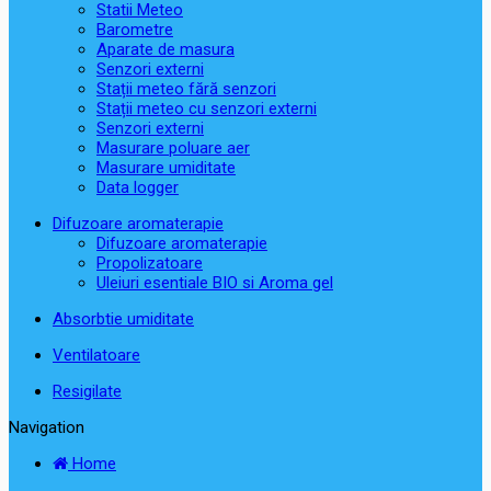
Statii Meteo
Barometre
Aparate de masura
Senzori externi
Stații meteo fără senzori
Stații meteo cu senzori externi
Senzori externi
Masurare poluare aer
Masurare umiditate
Data logger
Difuzoare aromaterapie
Difuzoare aromaterapie
Propolizatoare
Uleiuri esentiale BIO si Aroma gel
Absorbtie umiditate
Ventilatoare
Resigilate
Navigation
Home