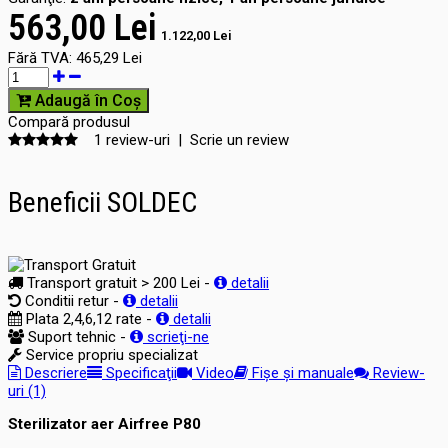
563,00 Lei
1.122,00 Lei
Fără TVA:
465,29 Lei
Adaugă în Coş
Compară produsul
1 review-uri
|
Scrie un review
Beneficii SOLDEC
Transport gratuit > 200 Lei -
detalii
Conditii retur -
detalii
Plata 2,4,6,12 rate -
detalii
Suport tehnic -
scrieţi-ne
Service propriu specializat
Descriere
Specificaţii
Video
Fișe și manuale
Review-
uri (1)
Sterilizator aer Airfree P80