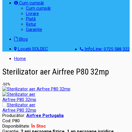
Cum cumpăr
Cum cumpăr
Livrare
Plată
Retur
Garanție
Blog
Locații SOLDEC
InfoLine:
0725 588 322
Home
Sterilizator aer Airfree P80 32mp
-50%
Producător:
Airfree Portugalia
Cod:
P80
Disponibilitate:
În Stoc
Garanţie:
2 ani persoane fizice, 1 an persoane juridice