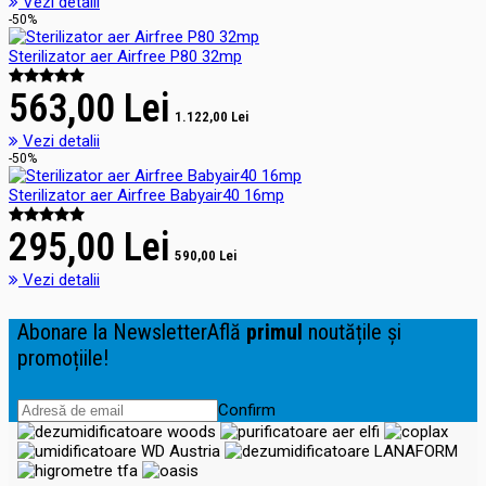
Vezi detalii
-50%
Sterilizator aer Airfree P80 32mp
563,00 Lei
1.122,00 Lei
Vezi detalii
-50%
Sterilizator aer Airfree Babyair40 16mp
295,00 Lei
590,00 Lei
Vezi detalii
Abonare la Newsletter
Află
primul
noutățile și
promoțiile!
Confirm