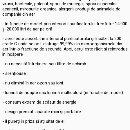
virusii, bacteriile, polenul, sporii de mucegai, sporii ciupercilor,
acarienii, mirosurile organice, alergenii produși de animalele de
companie din aer
- în funcție de model, prin interiorul purificatorului trec între 14.000
și 20.000 litri de aer pe oră
- aerul este absorbit în interiorul purificatorului și încălzit la 200
grade C unde se pot distruge 99,99% din microorganismele din
aer într-o fracțiune de secundă. Apoi, aerul este răcit și reintrodus
în încăpere
- nu necesită întreținere sau filtre de schimb
- silențioase
- nu elimină în aer ozon sau ioni
- lumină de noapte sau lumină multicoloră (în funcție de model)
- consum extrem de scăzut de energie
- design premiat: aparate mici și portabile
- îl puneți în priză și ați uitat de el