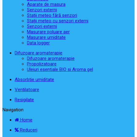
Aparate de masura
Senzori externi
Stații meteo fără senzori
Stații meteo cu senzori externi
Senzori externi
Masurare poluare aer
Masurare umiditate
Data logger
Difuzoare aromaterapie
Difuzoare aromaterapie
Propolizatoare
Uleiuri esentiale BIO si Aroma gel
Absorbtie umiditate
Ventilatoare
Resigilate
Navigation
Home
Reduceri