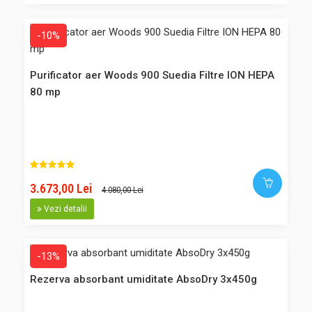
colectata nu se..
-10%
65,00 Lei
Purificator aer Woods 900 Suedia Filtre ION HEPA
60,00 Lei
80 mp
Adaugă în Coş
Comparaţie
Favorite
3.673,00 Lei
4.080,00 Lei
Vezi detalii
-13%
-13%
Mini dezumidificator - Absorbant umiditate AbsoDry MINI
Rezerva absorbant umiditate AbsoDry 3x450g
Suedia 450g
Absorbant de umiditate cu silica gel, 450 gr. Absodry