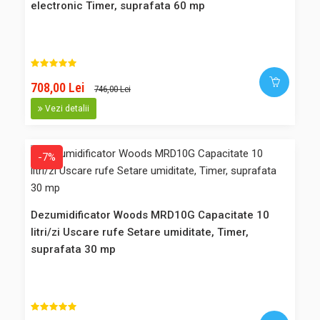
Adaugă în Coş
electronic Timer, suprafata 60 mp
Comparaţie
Favorite
708,00 Lei
746,00 Lei
-5%
Vezi detalii
-7%
Dezumidificator Woods MDK13 Capacitate 12 litri/zi Uscare
rufe Silentios Setare umiditate Afisaj electronic Timer,
suprafata 60 mp
Dezumidificator Woods MRD10G Capacitate 10
Dezumidificator din gama casnica Woods MDK13 echipat
litri/zi Uscare rufe Setare umiditate, Timer,
cu noul agent frigorific ecologic R290. Noutatea consta
suprafata 30 mp
in noul gaz refrigerant ecologic R290. Woods este prima
companie care fabrica si introduce pe piata
dezumidificatoare care functioneaza cu un agent frigorific
prietenos cu mediul inconjur..