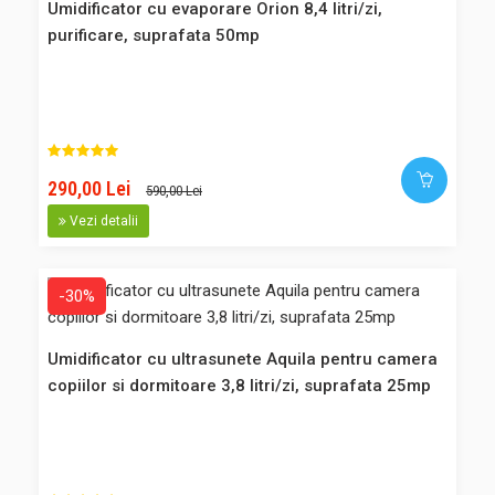
-20%
Umidificator cu evaporare Orion 8,4 litri/zi,
purificare, suprafata 50mp
Purificator aer Stylies Pegasus negru 50 mp Filtru
electrostatic Filtru carbune Timer
Purificatorul de aer Pegasus este potrivit pentru incaperi de
pana la 50 mp, avand un filtru electrostatic lavabil care
capteaza virusii, polenul, sporii de mucegai, alte particule
290,00 Lei
590,00 Lei
daunatoare din aserul incaperii. Destinat pentru:
Vezi detalii
dormitoare, birouri, camere copii, sufragerii, gradinite, scoli,
s..
-30%
Umidificator cu ultrasunete Aquila pentru camera
732,00 Lei
copiilor si dormitoare 3,8 litri/zi, suprafata 25mp
586,00 Lei
Adaugă în Coş