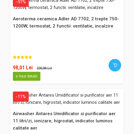
-51%
Adaugă în Coş
Aeroterma ceramica Adler AD 7702, 2 trepte 750-
1200W, termostat, 2 functii: ventilatie, incalzire
Comparaţie
Favorite
-10%
98,01 Lei
200,86 Lei
Purificator aer Woods 310FC Suedia Filtre ION HEPA 50 mp
Vezi detalii
indicator filtru
Purificator aer Woods 310FC cu filtre ION HEPA - ideal
-11%
pentru birouri, sufragerii, camerele copiilor, etc. Fabricat in
Suedia. Garantie 10 ani impreuna cu schimbarea filtrului de
particule periodic, la 6 luni. Fata de modelul standard
Airwasher Antares Umidificator si purificator aer
Woods 310, noul Woods 310FC este echipat cu un senzor
11 litri/zi, ionizare, higrostat, indicator luminos
care ..
calitate aer