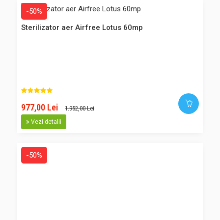
umiditatea aerului din incaperea micutilor, in special pe
-50%
timpul ..
Sterilizator aer Airfree Lotus 60mp
426,00 Lei
283,00 Lei
977,00 Lei
Adaugă în Coş
1.952,00 Lei
Vezi detalii
Comparaţie
Favorite
-50%
Sterilizator aer Airfree P150 60mp
-51%
Aeroterma ceramica Adler AD 7702, 2 trepte 750-1200W,
termostat, 2 functii: ventilatie, incalzire