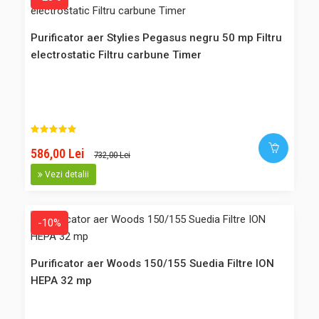
Comparaţie
Favorite
Purificator aer Stylies Pegasus negru 50 mp Filtru
electrostatic Filtru carbune Timer
-27%
Mini dezumidificator - Absorbant umiditate AbsoDry CAMPER
Suedia 450g
586,00 Lei
732,00 Lei
Absorbant de umiditate cu silica gel, 450 gr. Absodry
Vezi detalii
CAMPER este un absorbant de umiditate pentru spatii
nguste. Usor de atarnat pe perete, ideal pentru situatiile in
care doriti sa evitati o varsare accidentala a apei colectate.
-10%
Contine un recipient din plastic si un saculet cu cristale
desh..
Purificator aer Woods 150/155 Suedia Filtre ION
HEPA 32 mp
73,00 Lei