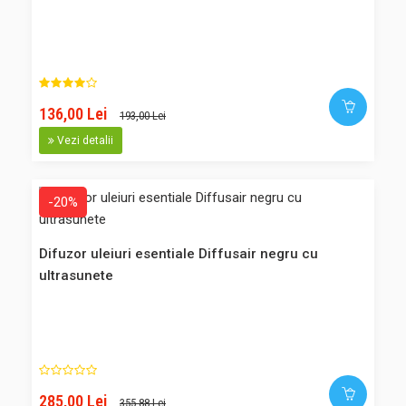
CAMPER. Contine 70% fulgi CC Tech: Clorura de Calciu
tehnica, fabricata de TETRA Chemicals Europe. Cost
transport: pentru comenzi de peste 200 RON, transportul
este gratuit. Pent..
136,00 Lei
193,00 Lei
Vezi detalii
47,00 Lei
41,00 Lei
-20%
Adaugă în Coş
Difuzor uleiuri esentiale Diffusair negru cu
Comparaţie
ultrasunete
Favorite
-14%
285,00 Lei
355,88 Lei