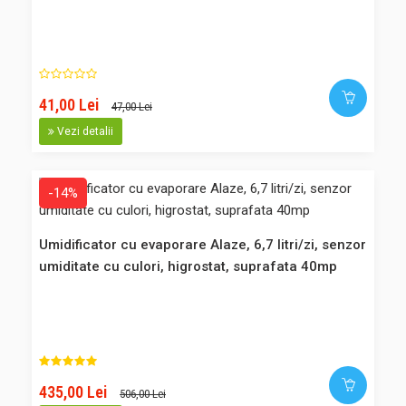
MINI contine un recipient din plastic cu 3 componente si un
saculet cu cristale deshidratoare care au proprietatea de a
absorbi umiditatea din aer. Rezultatul este reducerea
riscului de mucegai si a mirosurilor neplacute. Cristalele din
sac..
41,00 Lei
47,00 Lei
Vezi detalii
48,00 Lei
-14%
42,00 Lei
Umidificator cu evaporare Alaze, 6,7 litri/zi, senzor
Adaugă în Coş
umiditate cu culori, higrostat, suprafata 40mp
Comparaţie
Favorite
-25%
435,00 Lei
506,00 Lei