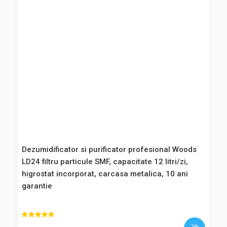
Dezumidificator si purificator profesional Woods
LD44 Suedia, filtru particule SMF, capacitate 19
litri/zi, higrostat incorporat, carcasa metalica,10
193,00 Lei
ani garantie
136,00 Lei
Adaugă în Coş
3.757,00 Lei
4.174,00 Lei
Comparaţie
Vezi detalii
Favorite
-10%
-30%
Difuzor arome Elara Violet
Difuzor de arome Elara Violet. Elara este un difuzor de
Dezumidificator si purificator profesional Woods
arome silentios, ideal pentru crearea unei atmosfere
LD48 PRO Suedia, filtru particule SMF, capacitate
relaxante. Sistem Dry diffusion. Datorită tehnologiei sale
31 litri/zi, higrostat incorporat, carcasa metalica,
prin ventilatie, difuzorul nu emite vapori. Elara are 4 functii