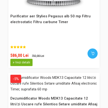
Purificator aer Stylies Pegasus alb 50 mp Filtru
electrostatic Filtru carbune Timer
Purificator aer Stylies Pegasus alb 50 mp Filtru electrostatic
Filtru carbune Timer
Purificatorul de aer Pegasus este potrivit pentru incaperi de
pana la 50 mp, avand un filtru electrostatic lavabil care
capteaza virusii, polenul, sporii de mucegai, alte particule
586,00 Lei
732,00 Lei
daunatoare din aserul incaperii. Destinat pentru:
dormitoare, birouri, camere copii, sufragerii, gradinite, scoli,
Vezi detalii
s..
-5%
732,00 Lei
586,00 Lei
Dezumidificator Woods MDK13 Capacitate 12
litri/zi Uscare rufe Silentios Setare umiditate Afisaj