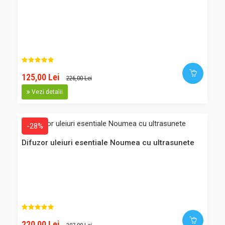
Principiul de dezumidificare: condensarea. Acest
dezumidificator se opreste automat din functionare cand
temperatura din incapere scade sub 5grade C si
reporneste singur cand temperatura c..
125,00 Lei
226,00 Lei
717,00 Lei
Vezi detalii
666,00 Lei
-28%
Adaugă în Coş
Difuzor uleiuri esentiale Noumea cu ultrasunete
Comparaţie
Favorite
-30%
Difuzor arome Elara Alb
220,00 Lei