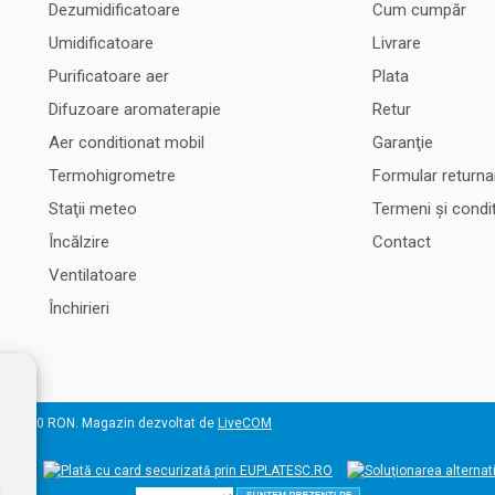
Dezumidificatoare
Cum cumpăr
Umidificatoare
Livrare
Purificatoare aer
Plata
Difuzoare aromaterapie
Retur
Aer conditionat mobil
Garanţie
Termohigrometre
Formular returna
Staţii meteo
Termeni şi condiţ
Încălzire
Contact
Ventilatoare
Închirieri
 50.000 RON. Magazin dezvoltat de
LiveCOM