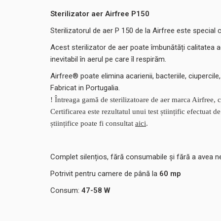
Sterilizator aer Airfree P150
Sterilizatorul de aer P 150 de la Airfree este special 
Acest sterilizator de aer poate îmbunătăți calitatea ae
inevitabil în aerul pe care îl respirăm.
Airfree® poate elimina acarienii, bacteriile, ciupercil
Fabricat in Portugalia.
! Întreaga gamă de sterilizatoare de aer marca Airfree,
Certificarea este rezultatul unui test științific efectua
științifice poate fi consultat
aici
.
Complet silențios, fără consumabile și fără a avea ne
Potrivit pentru camere de până la
60 mp
Consum:
47-58
W