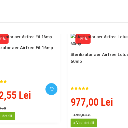
50%
-50%
lizator aer Airfree Fit 16mp
Sterilizator aer Airfree Lotu
60mp
2,55 Lei
977,00 Lei
0 Lei
1.952,00 Lei
 detalii
Vezi detalii