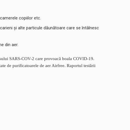
 camerele copiilor etc.
acarieni și alte particule dăunătoare care se întâlnesc
me din aer.
a virusului SARS-COV-2 care provoacă boala COVID-19.
ate de purificatoarele de aer Airfree. Raportul testării