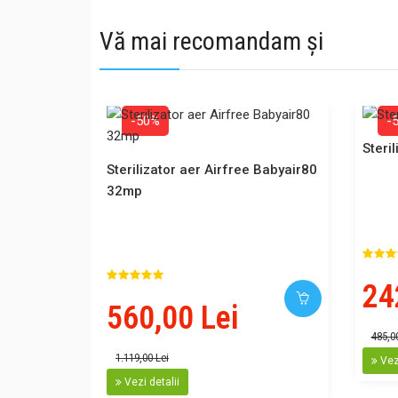
Vă mai recomandam și
-50%
-
Steri
Sterilizator aer Airfree Babyair80
32mp
24
560,00 Lei
485,0
1.119,00 Lei
Vezi
Vezi detalii