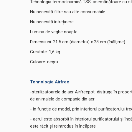
Tehnologia termodinamică TSS: asemănătoare cu sterli
Nu necesită filtre sau alte consumabile
Nu necesită întreținere
Lumina de veghe noapte
Dimensiuni: 21,5 cm (diametru) x 28 cm (înălţime)
Greutate: 1,6 kg
Culoare: negru
Tehnologia Airfree
-sterilizatoarele de aer Airfreepot distruge în proporți
de animalele de companie din aer
- în funcție de model, prin interiorul purificatorului tre
- aerul este absorbit în interiorul purificatorului și
este răcit și reintrodus în încăpere