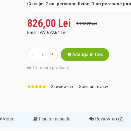
Garanţie:
2 ani persoane fizice, 1 an persoane juri
826,00 Lei
1.647,00 Lei
Fără TVA:
682,64 Lei
Adaugă în Coş
Compară produsul
2 review-uri
|
Scrie un review
Video
Fișe și manuale
Review-uri (2)