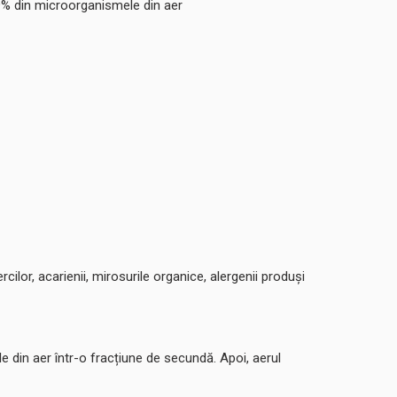
99% din microorganismele din aer
rcilor, acarienii, mirosurile organice, alergenii produși
le din aer într-o fracțiune de secundă. Apoi, aerul