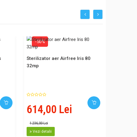
-50%
s
Sterilizator aer Airfree Iris 80
32mp
614,00 Lei
1.236,00 Lei
Vezi detalii