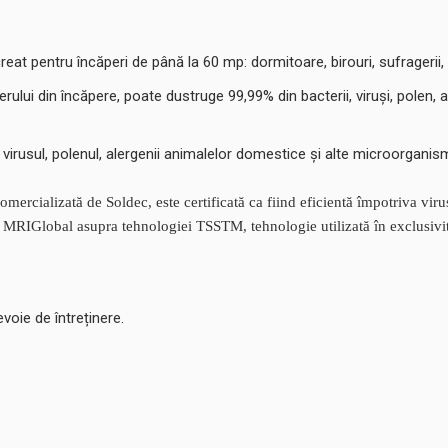
creat pentru încăperi de până la 60 mp: dormitoare, birouri, sufragerii,
rului din încăpere, poate dustruge 99,99% din bacterii, viruși, polen, 
e, virusul, polenul, alergenii animalelor domestice și alte microorganis
 comercializată de Soldec, este certificată ca fiind eficientă împotriv
t de MRIGlobal asupra tehnologiei TSSTM, tehnologie utilizată în exclusivit
voie de întreținere.