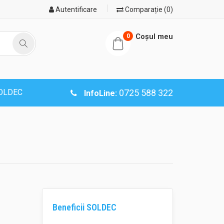
Autentificare
Comparație (0)
Coşul meu
0
SOLDEC
0725 588 322
InfoLine:
Beneficii SOLDEC