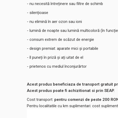
- nu necesită întreținere sau filtre de schimb
- silențioase
- nu elimină în aer ozon sau ioni
- lumină de noapte sau lumină multicoloră (în funcți
- consum extrem de scăzut de energie
- design premiat: aparate mici și portabile
- îl puneți în priză și ați uitat de el
- prietenos cu mediul înconjurărtor
Acest produs beneficiaza de transport gratuit pri
Acest produs poate fi achizitionat si prin SEAP.
Cost transport:
pentru comenzi de peste 200 RON,
Pentru localitatile cu km suplimentari: cost suplime