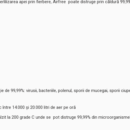
lizarea apei prin fierbere, Airfree poate distruge prin căldură 99,
e de 99,99%: virusii, bacteriile, polenul, sporii de mucegai, sporii ciupe
c între 14.000 și 20.000 litri de aer pe oră
 încălzit la 200 grade C unde se pot distruge 99,99% din microorganisme