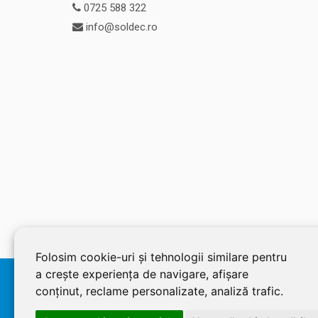
0725 588 322
info@soldec.ro
Folosim cookie-uri și tehnologii similare pentru
a crește experiența de navigare, afișare
© 2026 SOLDEC SRL, RO1822625, J12/4355/2005, Cap Social:
conținut, reclame personalizate, analiză trafic.