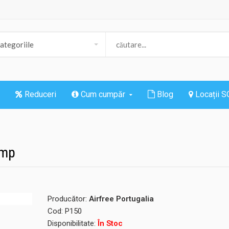
Reduceri
Cum cumpăr
Blog
Locații 
0mp
Producător:
Airfree Portugalia
Cod:
P150
Disponibilitate:
În Stoc