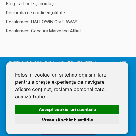
Blog - articole și noutăți
Declaraţia de confidenţialitate
Regulament HALLOWIN GIVE AWAY
Regulament Concurs Marketing Afiliat
© 2026 SOLDEC SRL, RO1822625, J12/4355/2005, Cap Social: 50.000
RON. Magazin dezvoltat de
LiveCOM
Folosim cookie-uri și tehnologii similare
pentru a crește experiența de navigare,
afișare conținut, reclame personalizate,
analiză trafic.
Accept cookie-uri esenţiale
Vreau să schimb setările