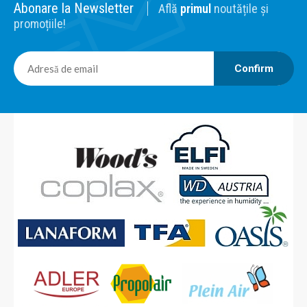
Abonare la Newsletter
Află
primul
noutățile și
promoțiile!
Confirm