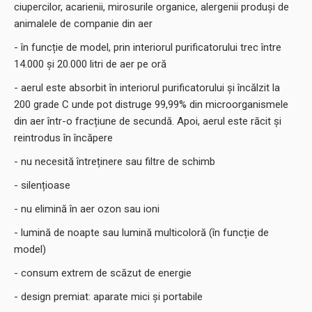
ciupercilor, acarienii, mirosurile organice, alergenii produși de
animalele de companie din aer
- în funcție de model, prin interiorul purificatorului trec între
14.000 și 20.000 litri de aer pe oră
- aerul este absorbit în interiorul purificatorului și încălzit la
200 grade C unde pot distruge 99,99% din microorganismele
din aer într-o fracțiune de secundă. Apoi, aerul este răcit și
reintrodus în încăpere
- nu necesită întreținere sau filtre de schimb
- silențioase
- nu elimină în aer ozon sau ioni
- lumină de noapte sau lumină multicoloră (în funcție de
model)
- consum extrem de scăzut de energie
- design premiat: aparate mici și portabile