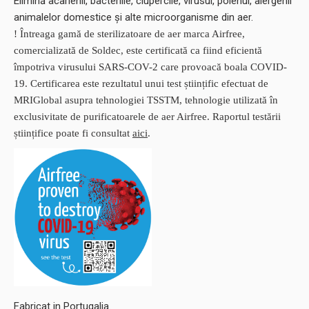
Elimină acarienii, bacteriile, ciupercile, virusul, polenul, alergenii
animalelor domestice și alte microorganisme din aer.
! Întreaga gamă de sterilizatoare de aer marca Airfree,
comercializată de Soldec, este certificată ca fiind eficientă
împotriva virusului SARS-COV-2 care provoacă boala COVID-
19. Certificarea este rezultatul unui test științific efectuat de
MRIGlobal asupra tehnologiei TSSTM, tehnologie utilizată în
exclusivitate de purificatoarele de aer Airfree. Raportul testării
științifice poate fi consultat
aici
.
Fabricat in Portugalia.