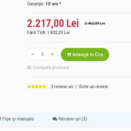
Garanţie:
10 ani *
2.217,00 Lei
2.462,00 Lei
Fără TVA:
1.832,23 Lei
Adaugă în Coş
Compară produsul
3 review-uri
|
Scrie un review
Fișe și manuale
Review-uri (3)