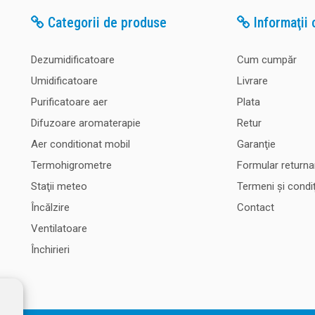
Categorii de produse
Informaţii c
Dezumidificatoare
Cum cumpăr
Umidificatoare
Livrare
Purificatoare aer
Plata
Difuzoare aromaterapie
Retur
Aer conditionat mobil
Garanţie
Termohigrometre
Formular returna
Staţii meteo
Termeni şi condiţ
Încălzire
Contact
Ventilatoare
Închirieri