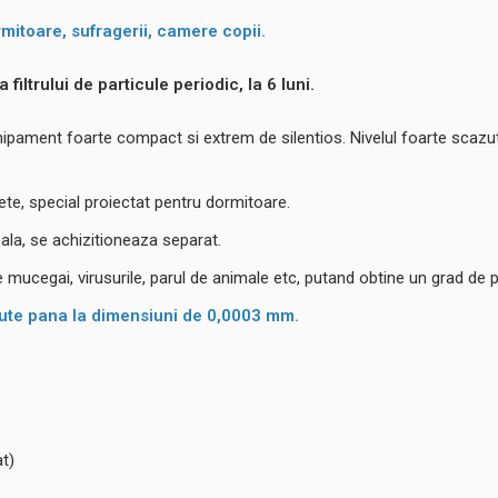
mitoare, sufragerii, camere copii.
iltrului de particule periodic, la 6 luni.
ipament foarte compact si extrem de silentios. Nivelul foarte scazut
te, special proiectat pentru dormitoare.
ala, se achizitioneaza separat.
 de mucegai, virusurile, parul de animale etc, putand obtine un grad de 
tinute pana la dimensiuni de 0,0003 mm.
t)