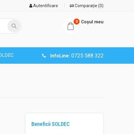
Autentificare
Comparație (0)
Coşul meu
0
SOLDEC
0725 588 322
InfoLine:
Beneficii SOLDEC