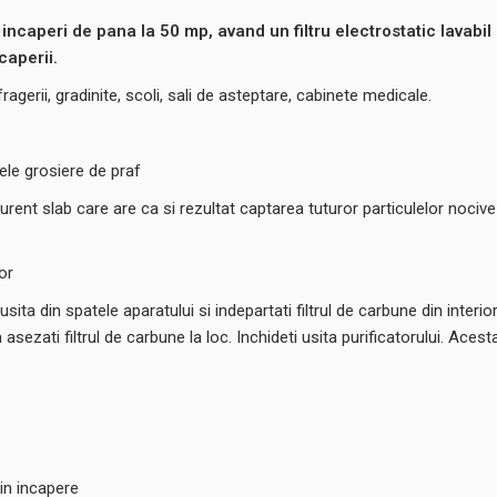
incaperi de pana la 50 mp, avand un filtru electrostatic lavabil 
caperii.
agerii, gradinite, scoli, sali de asteptare, cabinete medicale.
ulele grosiere de praf
un curent slab care are ca si rezultat captarea tuturor particulelor nocive
lor
sita din spatele aparatului si indepartati filtrul de carbune din interior
asezati filtrul de carbune la loc. Inchideti usita purificatorului. Ace
in incapere