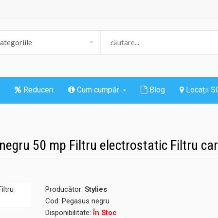
Reduceri
Cum cumpăr
Blog
Locații 
negru 50 mp Filtru electrostatic Filtru c
Producător:
Stylies
Cod:
Pegasus negru
Disponibilitate:
În Stoc