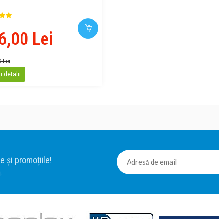
6,00 Lei
0 Lei
 detalii
e și promoțiile!