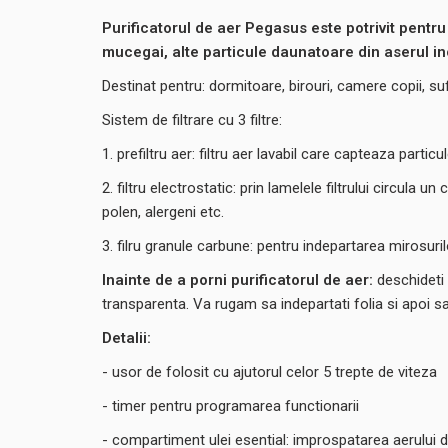
Purificatorul de aer Pegasus este potrivit pentru 
mucegai, alte particule daunatoare din aserul in
Destinat pentru: dormitoare, birouri, camere copii, sufr
Sistem de filtrare cu 3 filtre:
1. prefiltru aer: filtru aer lavabil care capteaza partic
2. filtru electrostatic: prin lamelele filtrului circula 
polen, alergeni etc.
3. filru granule carbune: pentru indepartarea mirosuri
Inainte de a porni purificatorul de aer:
deschideti u
transparenta. Va rugam sa indepartati folia si apoi sa 
Detalii:
- usor de folosit cu ajutorul celor 5 trepte de viteza
- timer pentru programarea functionarii
- compartiment ulei esential: improspatarea aerului d