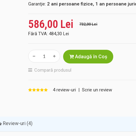
Garanţie:
2 ani persoane fizice, 1 an persoane juri
586,00 Lei
732,00 Lei
Fără TVA:
484,30 Lei
Adaugă în Coş
Compară produsul
4 review-uri
|
Scrie un review
Review-uri (4)