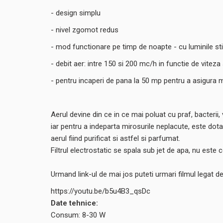
- design simplu
- nivel zgomot redus
- mod functionare pe timp de noapte - cu luminile st
- debit aer: intre 150 si 200 mc/h in functie de viteza
- pentru incaperi de pana la 50 mp pentru a asigura m
Aerul devine din ce in ce mai poluat cu praf, bacterii, 
iar pentru a indeparta mirosurile neplacute, este dot
aerul fiind purificat si astfel si parfumat.
Filtrul electrostatic se spala sub jet de apa, nu este
Urmand link-ul de mai jos puteti urmari filmul legat d
https://youtu.be/b5u4B3_qsDc
Date tehnice:
Consum: 8-30 W