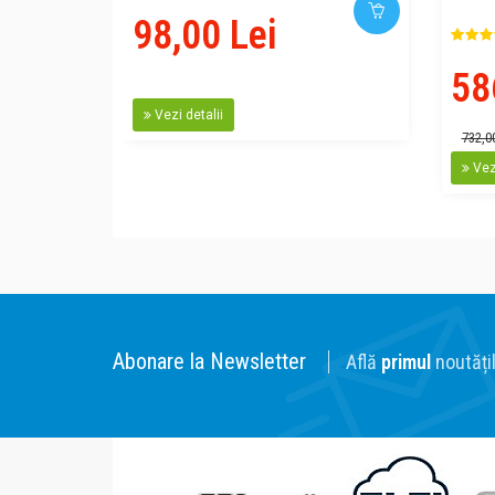
98,00 Lei
58
Vezi detalii
732,0
Vezi
Abonare la Newsletter
Află
primul
noutățil