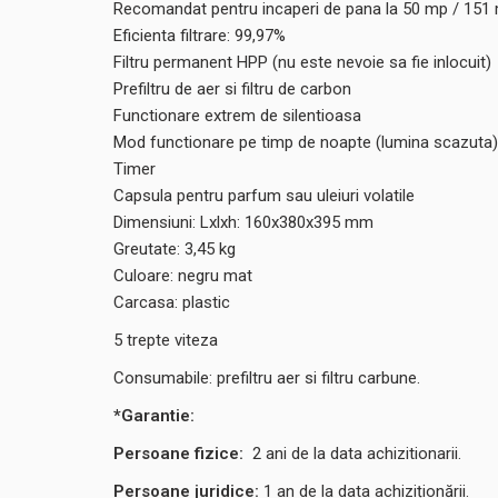
Recomandat pentru incaperi de pana la 50 mp / 151
Eficienta filtrare: 99,97%
Filtru permanent HPP (nu este nevoie sa fie inlocuit)
Prefiltru de aer si filtru de carbon
Functionare extrem de silentioasa
Mod functionare pe timp de noapte (lumina scazuta)
Timer
Capsula pentru parfum sau uleiuri volatile
Dimensiuni: Lxlxh: 160x380x395 mm
Greutate: 3,45 kg
Culoare: negru mat
Carcasa: plastic
5 trepte viteza
Consumabile: prefiltru aer si filtru carbune.
*Garantie:
Persoane fizice:
2
ani de la data achizitionarii.
Persoane juridice:
1 an de la data achiziționării.