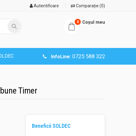
Autentificare
Comparație (0)
Coşul meu
0
SOLDEC
0725 588 322
InfoLine:
arbune Timer
Beneficii SOLDEC