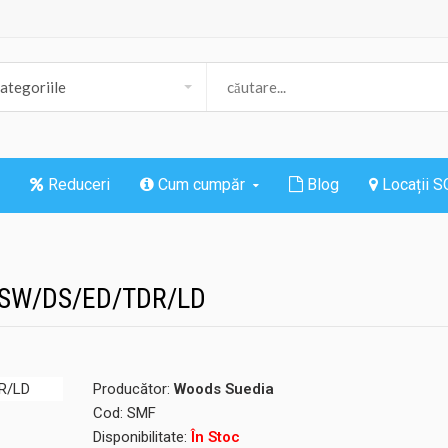
Reduceri
Cum cumpăr
Blog
Locații 
or SW/DS/ED/TDR/LD
Producător:
Woods Suedia
Cod:
SMF
Disponibilitate:
În Stoc