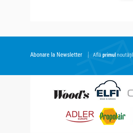
Abonare la Newsletter
Află
primul
noutățil