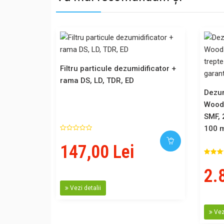
Filtru particule dezumidificator +
rama DS, LD, TDR, ED
Dezum
Woods
SMF, 
100 m
147,00 Lei
2.
Vezi detalii
Vezi