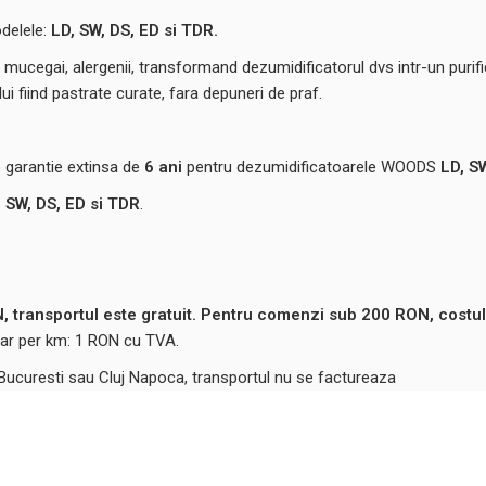
odelele:
LD, SW, DS, ED si TDR.
de mucegai, alergenii, transformand dezumidificatorul dvs intr-un purif
i fiind pastrate curate, fara depuneri de praf.
o garantie extinsa de
6 ani
pentru dezumidificatoarele WOODS
LD, S
, SW, DS, ED si TDR
.
 transportul este gratuit. Pentru comenzi sub 200 RON, costul
ntar per km: 1 RON cu TVA.
 Bucuresti sau Cluj Napoca, transportul nu se factureaza