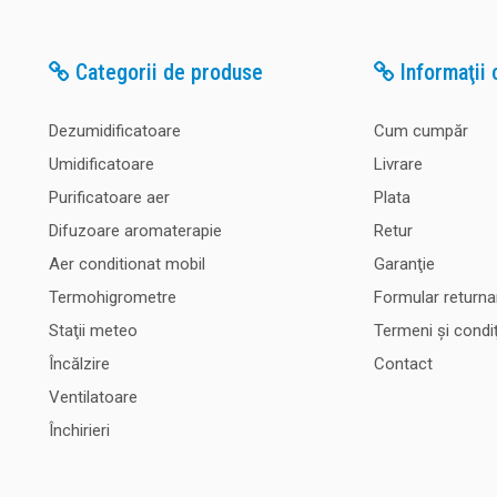
Categorii de produse
Informaţii c
Dezumidificatoare
Cum cumpăr
Umidificatoare
Livrare
Purificatoare aer
Plata
Difuzoare aromaterapie
Retur
Aer conditionat mobil
Garanţie
Termohigrometre
Formular returna
Staţii meteo
Termeni şi condiţ
Încălzire
Contact
Ventilatoare
Închirieri