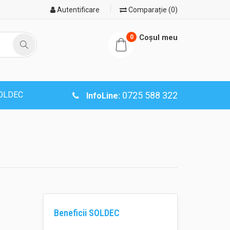
Autentificare
Comparație (0)
Coşul meu
0
SOLDEC
0725 588 322
InfoLine:
Beneficii SOLDEC