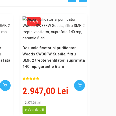
-10%
-10%
r
Dezumidificator si purificator
Dezumidifi
u
Woods SW38FW Suedia, filtru
Woods SW3
rafata
SMF, 2 trepte ventilator, suprafata
SMF, 2 tre
140 mp, garantie 6 ani
140, mp ga
2.947,00 Lei
2.947
3.274,01 Lei
3.274,01 Lei
Vezi detalii
Vezi detal