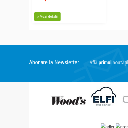
Vezi detalii
Abonare la Newsletter
Află
primul
noutățil