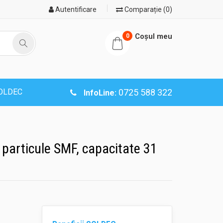
Autentificare
Comparație (0)
Coşul meu
0
SOLDEC
0725 588 322
InfoLine:
 particule SMF, capacitate 31