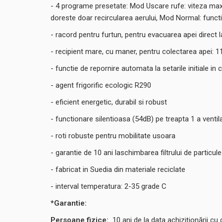
- 4 programe presetate: Mod Uscare rufe: viteza max
doreste doar recircularea aerului, Mod Normal: functio
- racord pentru furtun, pentru evacuarea apei direct la
- recipient mare, cu maner, pentru colectarea apei: 11,4
- functie de repornire automata la setarile initiale in
- agent frigorific ecologic R290
- eficient energetic, durabil si robust
- functionare silentioasa (54dB) pe treapta 1 a ventila
- roti robuste pentru mobilitate usoara
- garantie de 10 ani laschimbarea filtrului de particul
- fabricat in Suedia din materiale reciclate
- interval temperatura: 2-35 grade C
*Garantie:
Persoane fizice:
10
ani de la data achiziționării cu 