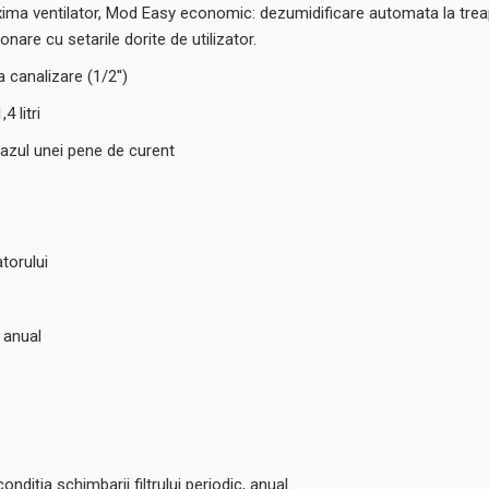
ima ventilator, Mod Easy economic: dezumidificare automata la treapt
nare cu setarile dorite de utilizator.
 canalizare (1/2'')
 litri
 cazul unei pene de curent
torului
e anual
condiția schimbarii filtrului periodic, anual.