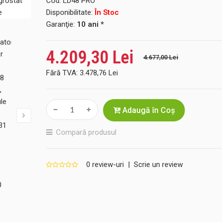
Cod:
LD48 PRO
Disponibilitate:
În Stoc
Garanţie:
10 ani *
4.209,30 Lei
4.677,00 Lei
Fără TVA:
3.478,76 Lei
Adaugă în Coş
Compară produsul
0 review-uri
|
Scrie un review