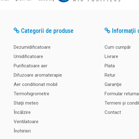
Categorii de produse
Informaţii c
Dezumidificatoare
Cum cumpăr
Umidificatoare
Livrare
Purificatoare aer
Plata
Difuzoare aromaterapie
Retur
Aer conditionat mobil
Garanţie
Termohigrometre
Formular returna
Staţii meteo
Termeni şi condiţ
Încălzire
Contact
Ventilatoare
Închirieri