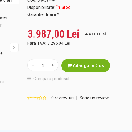
Cod:
SW59FW
Disponibilitate:
În Stoc
Garanţie:
6 ani *
3.987,00 Lei
4.430,00 Lei
Fără TVA:
3.295,04 Lei
Adaugă în Coş
Compară produsul
0 review-uri
|
Scrie un review