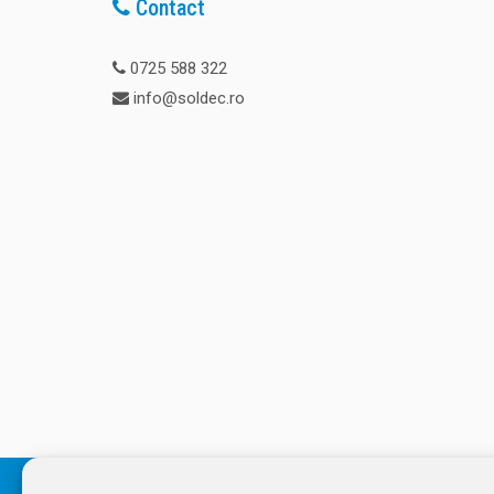
Contact
0725 588 322
info@soldec.ro
© 2026 SOLDEC SRL, RO1822625, J12/4355/2005, Cap Social: