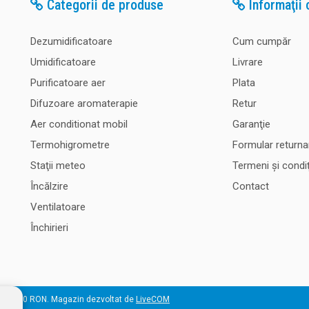
Categorii de produse
Informaţii c
Dezumidificatoare
Cum cumpăr
Umidificatoare
Livrare
Purificatoare aer
Plata
Difuzoare aromaterapie
Retur
Aer conditionat mobil
Garanţie
Termohigrometre
Formular returna
Staţii meteo
Termeni şi condiţ
Încălzire
Contact
Ventilatoare
Închirieri
 50.000 RON. Magazin dezvoltat de
LiveCOM