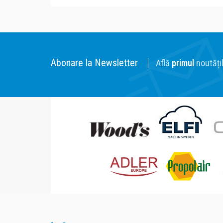
Abonare la Newsletter
Află
primul
noutățil