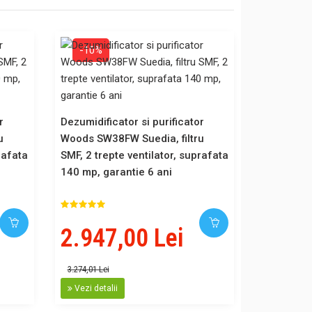
-10%
Filtru aer
Woods SW
r
Dezumidificator si purificator
u
Woods SW38FW Suedia, filtru
rafata
SMF, 2 trepte ventilator, suprafata
140 mp, garantie 6 ani
86,00
2.947,00 Lei
Vezi detal
3.274,01 Lei
Vezi detalii