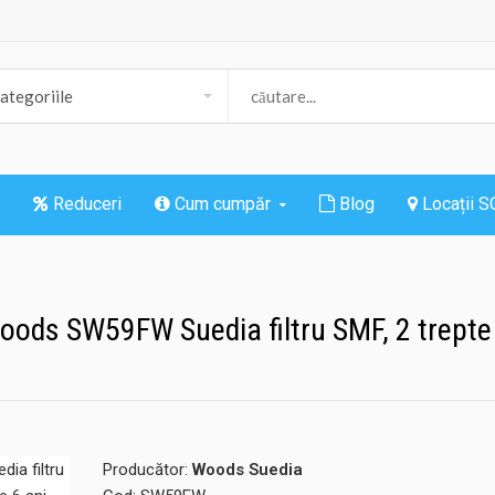
Reduceri
Cum cumpăr
Blog
Locații 
Woods SW59FW Suedia filtru SMF, 2 trepte
Producător:
Woods Suedia