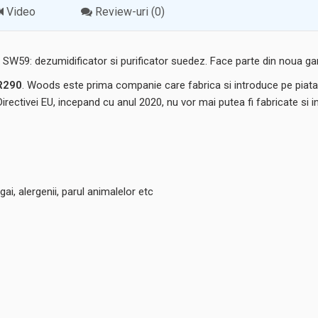
Video
Review-uri (0)
W59: dezumidificator si purificator suedez. Face parte din noua ga
 R290
. Woods este prima companie care fabrica si introduce pe piat
Directivei EU, incepand cu anul 2020, nu vor mai putea fi fabricate s
ai, alergenii, parul animalelor etc