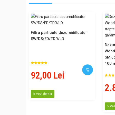
Filtru particule dezumidificator
SW/DS/ED/TDR/LD
Dezum
Woods
SMF, 
100 m
92,00 Lei
2.
Vezi detalii
Vezi