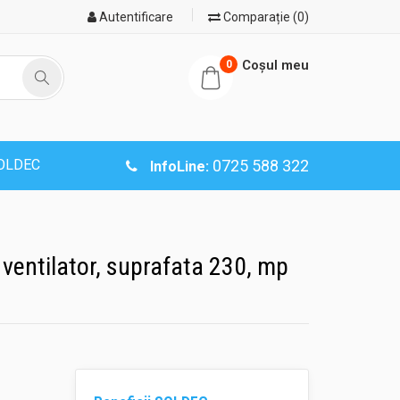
Autentificare
Comparație (0)
Coşul meu
0
SOLDEC
0725 588 322
InfoLine:
 ventilator, suprafata 230, mp