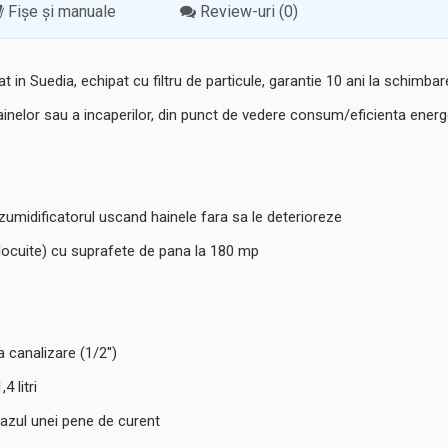
Fișe și manuale
Review-uri (0)
 Suedia, echipat cu filtru de particule, garantie 10 ani la schimbarea
nelor sau a incaperilor, din punct de vedere consum/eficienta energ
ezumidificatorul uscand hainele fara sa le deterioreze
 locuite) cu suprafete de pana la 180 mp
 canalizare (1/2'')
 litri
 cazul unei pene de curent