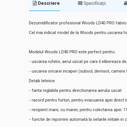
Descriere
Specificaţii
Dezumidificator profesional Woods LD40 PRO fabricat in
Cel mai indicat model de la Woods pentru uscarea hai
Modelul Woods LD40 PRO este perfect pentru:
- uscarea rufelor, aerul uscat pe care il elibereaza d
- uscarea oricarei incaperi (subsol, demisol, camere
Detalii tehnice:
- fanta reglabila pentru directionarea aerului uscat
- racord pentru furtun, pentru evacuarea apei direct la
- recipient mare, cu maner, pentru colectarea apei: 11,4
- functie de repornire automata la setarile initiale in