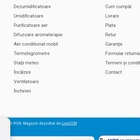
Dezumidificatoare
Cum cumpăr
Umidificatoare
Livrare
Purificatoare aer
Plata
Difuzoare aromaterapie
Retur
Aer conditionat mobil
Garanţie
Termohigrometre
Formular returna
Staţii meteo
Termeni şi condiţ
Încălzire
Contact
Ventilatoare
Închirieri
 50.000 RON. Magazin dezvoltat de
LiveCOM