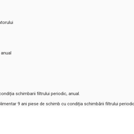
torului
e anual
condiția schimbarii filtrului periodic, anual.
plimentar 9 ani piese de schimb cu condiția schimbării filtrului periodic