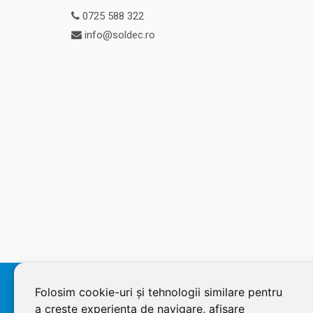
0725 588 322
info@soldec.ro
© 2026 SOLDEC SRL, RO1822625, J12/4355/2005, Cap Social:
Folosim cookie-uri și tehnologii similare pentru
a crește experiența de navigare, afișare