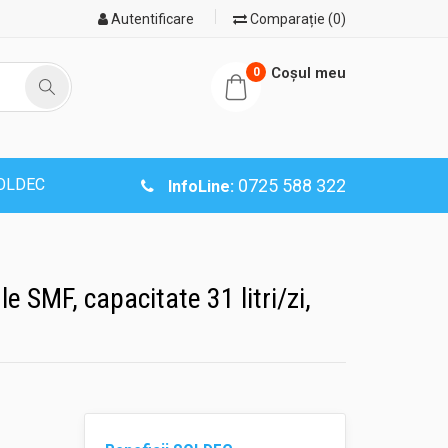
Autentificare
Comparație (0)
Coşul meu
0
SOLDEC
0725 588 322
InfoLine:
e SMF, capacitate 31 litri/zi,