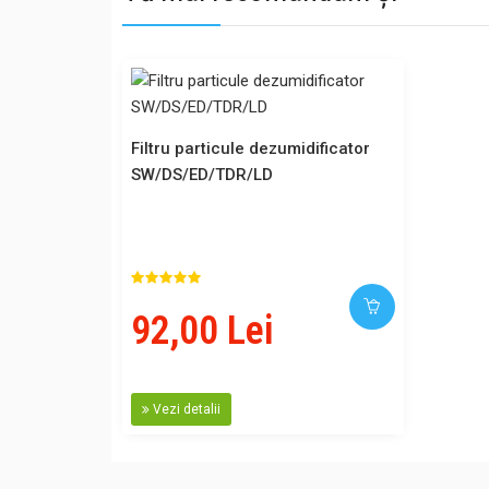
Filtru particule dezumidificator
SW/DS/ED/TDR/LD
92,00 Lei
Vezi detalii