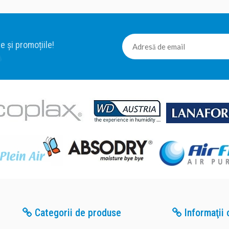
e și promoțiile!
Categorii de produse
Informaţii c