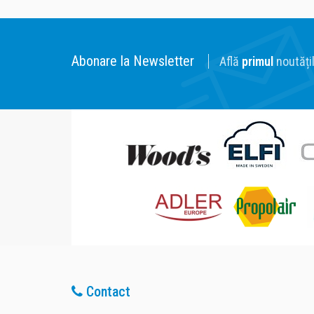
Abonare la Newsletter
Află
primul
noutățil
Contact