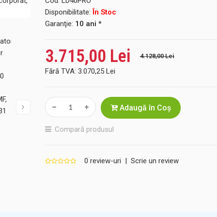
Cod:
LD40PRO
Disponibilitate:
În Stoc
Garanţie:
10 ani *
3.715,00 Lei
4.128,00 Lei
Fără TVA:
3.070,25 Lei
Adaugă în Coş
Compară produsul
0 review-uri
|
Scrie un review