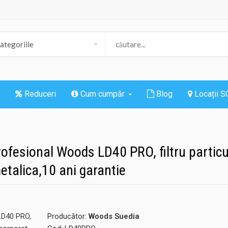
Reduceri
Cum cumpăr
Blog
Locații 
rofesional Woods LD40 PRO, filtru particul
etalica,10 ani garantie
Producător:
Woods Suedia