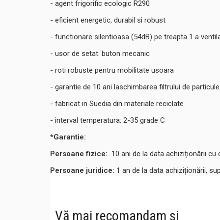
- agent frigorific ecologic R290
- eficient energetic, durabil si robust
- functionare silentioasa (54dB) pe treapta 1 a ventila
- usor de setat: buton mecanic
- roti robuste pentru mobilitate usoara
- garantie de 10 ani laschimbarea filtrului de particul
- fabricat in Suedia din materiale reciclate
- interval temperatura: 2-35 grade C
*Garantie:
Persoane fizice:
10
ani de la data achiziționării cu 
Persoane juridice:
1 an de la data achiziționării, su
Vă mai recomandam și