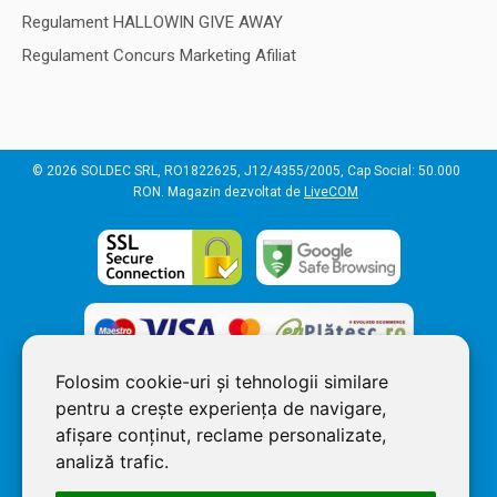
Regulament HALLOWIN GIVE AWAY
Regulament Concurs Marketing Afiliat
© 2026 SOLDEC SRL, RO1822625, J12/4355/2005, Cap Social: 50.000
RON. Magazin dezvoltat de
LiveCOM
Folosim cookie-uri și tehnologii similare
pentru a crește experiența de navigare,
afișare conținut, reclame personalizate,
analiză trafic.