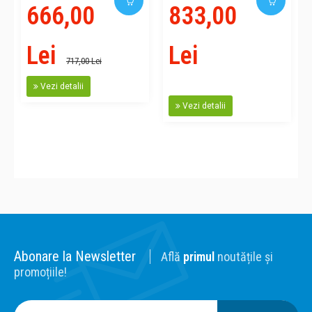
666,00
833,00
Lei
Lei
717,00 Lei
Vezi detalii
Vezi detalii
Abonare la Newsletter
Află
primul
noutățile și
promoțiile!