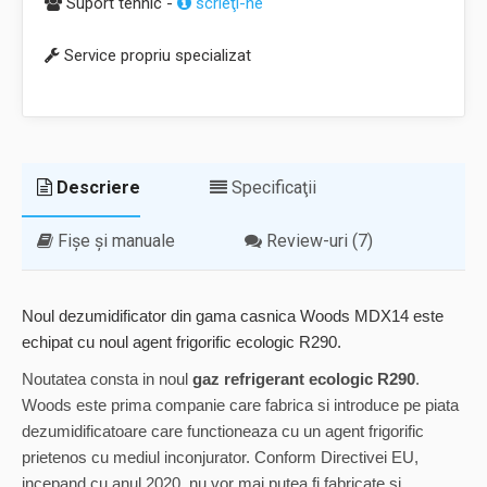
Suport tehnic -
scrieţi-ne
Service propriu specializat
Descriere
Specificaţii
Fișe și manuale
Review-uri (7)
Noul dezumidificator din gama casnica Woods MDX14 este
echipat cu noul agent frigorific ecologic R290.
Noutatea consta in noul
gaz refrigerant ecologic R290
.
Woods este prima companie care fabrica si introduce pe piata
dezumidificatoare care functioneaza cu un agent frigorific
prietenos cu mediul inconjurator. Conform Directivei EU,
incepand cu anul 2020, nu vor mai putea fi fabricate si