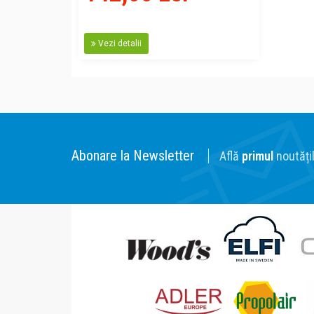
Vezi detalii
Abonare la Newsletter
Află
primul
noutățil