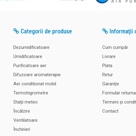
Categorii de produse
Informaţii c
Dezumidificatoare
Cum cumpăr
Umidificatoare
Livrare
Purificatoare aer
Plata
Difuzoare aromaterapie
Retur
Aer conditionat mobil
Garanţie
Termohigrometre
Formular returna
Staţii meteo
Termeni şi condiţ
Încălzire
Contact
Ventilatoare
Închirieri