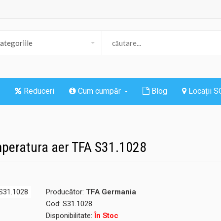
Reduceri
Cum cumpăr
Blog
Locații 
mperatura aer TFA S31.1028
Producător:
TFA Germania
Cod:
S31.1028
Disponibilitate:
În Stoc