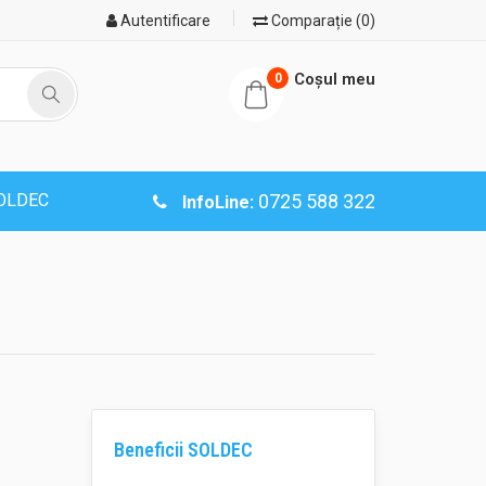
Autentificare
Comparație (0)
Coşul meu
0
SOLDEC
0725 588 322
InfoLine:
Beneficii SOLDEC