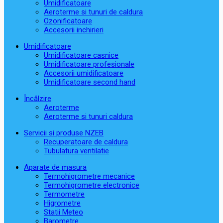
Umidificatoare
Aeroterme si tunuri de caldura
Ozonificatoare
Accesorii inchirieri
Umidificatoare
Umidificatoare casnice
Umidificatoare profesionale
Accesorii umidificatoare
Umidificatoare second hand
Încălzire
Aeroterme
Aeroterme si tunuri caldura
Servicii si produse NZEB
Recuperatoare de caldura
Tubulatura ventilatie
Aparate de masura
Termohigrometre mecanice
Termohigrometre electronice
Termometre
Higrometre
Statii Meteo
Barometre