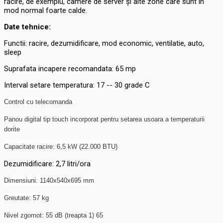
răcire, de exemplu, camere de server și alte zone care sunt în
mod normal foarte calde.
Date tehnice:
Functii: racire, dezumidificare, mod economic, ventilatie, auto,
sleep
Suprafata incapere recomandata: 65 mp
Interval setare temperatura: 17 -- 30 grade C
Control cu telecomanda
​Panou digital tip touch incorporat pentru setarea usoara a temperaturii
dorite
Capacitate racire: 6,5 kW (22.000 BTU)
Dezumidificare: 2,7 litri/ora
​Dimensiuni: 1140x540x695 mm
​Greutate: 57 kg
​Nivel zgomot: 55 dB (treapta 1) 65