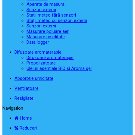
Aparate de masura
Senzori externi
Stații meteo fără senzori
Stații meteo cu senzori externi
Senzori externi
Masurare poluare aer
Masurare umiditate
Data logger
Difuzoare aromaterapie
Difuzoare aromaterapie
Propolizatoare
Uleiuri esentiale BIO si Aroma gel
Absorbtie umiditate
Ventilatoare
Resigilate
Navigation
Home
Reduceri