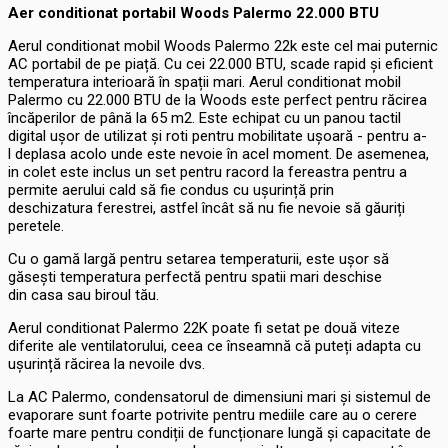
Aer conditionat portabil Woods Palermo 22.000 BTU
Aerul conditionat mobil Woods Palermo 22k este cel mai puternic
AC portabil de pe piață. Cu cei 22.000 BTU, scade rapid și eficient
temperatura interioară în spații mari. Aerul conditionat mobil
Palermo cu 22.000 BTU de la Woods este perfect pentru răcirea
încăperilor de până la 65 m2. Este echipat cu un panou tactil
digital ușor de utilizat și roti pentru mobilitate ușoară - pentru a-
l deplasa acolo unde este nevoie în acel moment. De asemenea,
in colet este inclus un set pentru racord la fereastra pentru a
permite aerului cald să fie condus cu ușurință prin
deschizatura ferestrei, astfel încât să nu fie nevoie să găuriți
peretele.
Cu o gamă largă pentru setarea temperaturii, este ușor să
găsești temperatura perfectă pentru spatii mari deschise
din casa sau biroul tău.
Aerul conditionat Palermo 22K poate fi setat pe două viteze
diferite ale ventilatorului, ceea ce înseamnă că puteți adapta cu
ușurință răcirea la nevoile dvs.
La AC Palermo, condensatorul de dimensiuni mari și sistemul de
evaporare sunt foarte potrivite pentru mediile care au o cerere
foarte mare pentru condiții de funcționare lungă și capacitate de