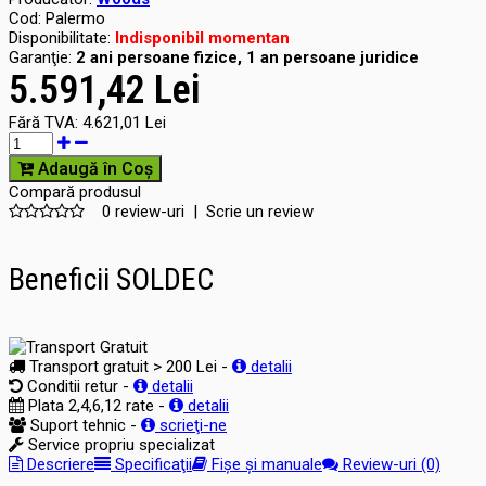
Cod:
Palermo
Disponibilitate:
Indisponibil momentan
Garanţie:
2 ani persoane fizice, 1 an persoane juridice
5.591,42 Lei
Fără TVA:
4.621,01 Lei
Adaugă în Coş
Compară produsul
0 review-uri
|
Scrie un review
Beneficii SOLDEC
Transport gratuit > 200 Lei -
detalii
Conditii retur -
detalii
Plata 2,4,6,12 rate -
detalii
Suport tehnic -
scrieţi-ne
Service propriu specializat
Descriere
Specificaţii
Fișe și manuale
Review-uri (0)