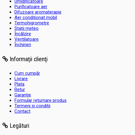
Umidificatoare
Purificatoare aer
Difuzoare aromaterapie
Aer conditionat mobil
Termohigrometre
Staţii meteo
Încălzire
Ventilatoare
Închirieri
Informaţii clienţi
Cum cumpăr
Livrare
Plata
Retur
Garanţie
Formular returnare produs
Termeni şi condiţii
Contact
Legături