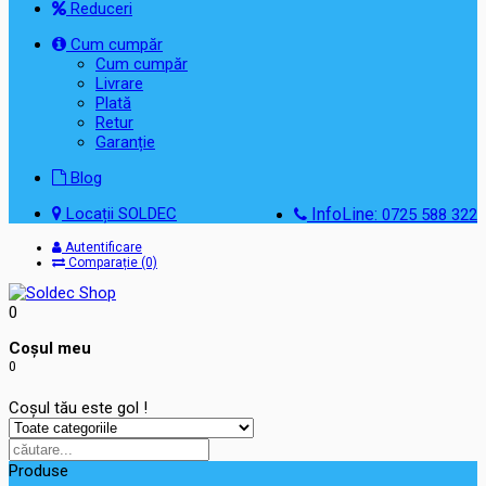
Reduceri
Cum cumpăr
Cum cumpăr
Livrare
Plată
Retur
Garanție
Blog
Locații SOLDEC
InfoLine:
0725 588 322
Autentificare
Comparație (0)
0
Coşul meu
0
Coșul tău este gol !
Produse