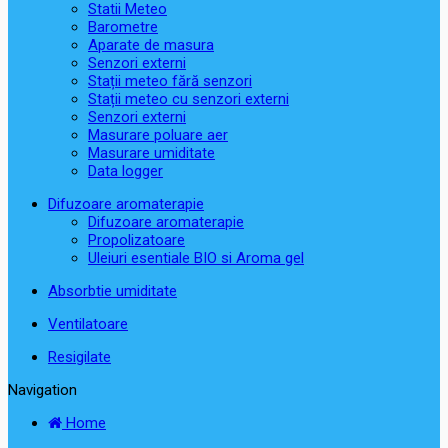
Statii Meteo
Barometre
Aparate de masura
Senzori externi
Stații meteo fără senzori
Stații meteo cu senzori externi
Senzori externi
Masurare poluare aer
Masurare umiditate
Data logger
Difuzoare aromaterapie
Difuzoare aromaterapie
Propolizatoare
Uleiuri esentiale BIO si Aroma gel
Absorbtie umiditate
Ventilatoare
Resigilate
Navigation
Home