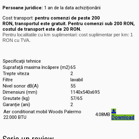
Persoane juridice:
1 an de la data achiziționării
Cost transport:
pentru comenzi de peste 200
RON, transportul este gratuit. Pentru comenzi sub 200 RON,
costul de transport este de 20 RON.
Pentru localitatile cu km suplimentari: cost suplimentar per km: 1
RON cu TVA.
Specificaţii tehnice
Suprafață maxima încăpere (m2)
65
Trepte viteza
2
Filtre
lavabil
Nivel sonor dB(A)
55
Dimensiuni (mm)
1140x540x695
Greutate (kg)
57/65
Garanție (ani)
2
Aer conditionat mobil Woods Palermo
4.08MB
22.000 BTU
Download