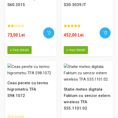
S60.2015
S30.3039.IT
74,00 Lei
73,00 Lei
452,00 Lei
Adaugă în Coş
Comparaţie
Vezi detalii
Vezi detalii
Statie meteo Season TFA S35.1150.01
Ceas perete cu termo
Statie meteo Season Afișaj color cu două niveluri de
higrometru TFA
Statie meteo digitala
luminozitate Imaginea meteo se modifică odată cu
S98.1072
Faktum cu senzor extern
anotimpurile Măsurare temperatură exterioară și
wireless TFA
umiditate prin transmițătorul wireless inclus Valori
S35.1101.02
temperatura/umiditate interioară Tendință de presiune