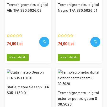
mare fie temperatura, fie umiditatea. Dacă conditiile climat..
Termohigrometru digital
Termohigrometru digital
Alb TFA S30.5026.02
Negru TFA S30.5026.01
103,00 Lei
Adaugă în Coş
74,00 Lei
74,00 Lei
Comparaţie
Vezi detalii
Vezi detalii
Termohigrometru digital TFA S30.5021.02
Cod: S30.5021.02 Acest produs poate fi achizitionat si prin
Statie meteo Season TFA
SEAP. Descriere: Aparat elegant cu suprafete lucioase,
S35.1150.01
Termohigrometru digital
ideal pentru afisarea temperaturii si umiditatii in spatiile
exterior pentru geam S
interioare. La alegere, aparatul poate afisa in formatul
30.5020
mare fie temperatura, fie umiditatea. Dacă conditiile climat..