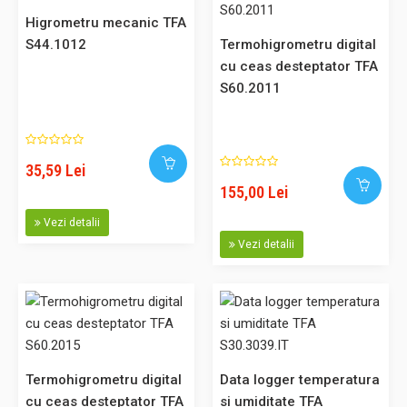
Higrometru mecanic TFA
S44.1012
Termohigrometru digital
cu ceas desteptator TFA
74,00 Lei
S60.2011
Adaugă în Coş
35,59 Lei
Comparaţie
155,00 Lei
Vezi detalii
Vezi detalii
Termohigrometru digital Negru TFA S30.5026.01
Cod: S30.5026.01 Acest produs poate fi achizitionat si prin
SEAP. Descriere: Termohigrometru digital pentru afisarea
temperaturii si umiditatii in spatiile interioare. Dacă
conditiile climaterice sunt ideale pe ecran apare simbolul
Termohigrometru digital
Data logger temperatura
„smiley”. Culoare rama: negru. Afisare valori minume si ma..
cu ceas desteptator TFA
si umiditate TFA