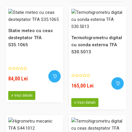
● Afisarea temperaturii interioare si a umiditatii ● Cea..
66,09 Lei
Statie meteo cu ceas
desteptator TFA
Termohigrometru digital
S35.1065
cu sonda externa TFA
Adaugă în Coş
S30.5013
Comparaţie
84,00 Lei
165,00 Lei
Termohigrometru digital Alb TFA S30.5026.02
Vezi detalii
Cod: S30.5026.02 Acest produs poate fi achizitionat si prin
Vezi detalii
SEAP. Descriere: Termohigrometru digital pentru afisarea
temperaturii si umiditatii in spatiile interioare. Dacă
conditiile climaterice sunt ideale pe ecran apare simbolul
„smiley”. Culoare rama: alba. Afisare valori minume si max..