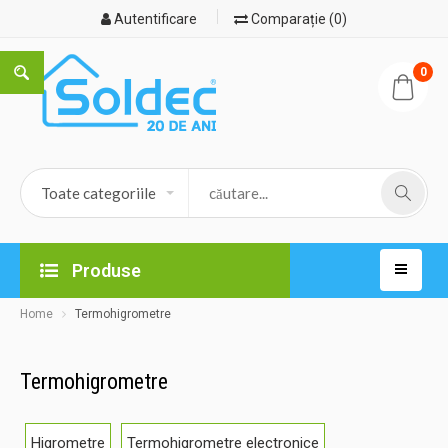
Autentificare
Comparație (0)
0
Produse
Home
Termohigrometre
Termohigrometre
Higrometre
Termohigrometre electronice