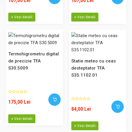
107,00 Lei
107,00 Lei
valori..
Vezi detalii
Vezi detalii
71,00 Lei
Adaugă în Coş
Termohigrometru digital
de precizie TFA
Statie meteo cu ceas
Comparaţie
S30.5009
desteptator TFA
S35.1102.01
Termohigrometru digital cu ceas TFA S30.5038.54
175,00 Lei
Termohigrometru digital cu picior in spate, afisare
84,00 Lei
temperatura si umiditate interioara, nivel comfort, functii
min/max, ceas si alarma cu functie snooze. Culoare rama:
Vezi detalii
alb. Pachetul nu include bateria 1 x 1,5 V AA. Caracteristici
Vezi detalii