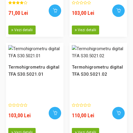
buton • Manual de utilizare ● Uz universal Caracteristici ●
M..
71,00 Lei
103,00 Lei
Vezi detalii
Vezi detalii
71,00 Lei
Adaugă în Coş
Comparaţie
Termohigrometru digital
Termohigrometru digital
TFA S30.5021.01
TFA S30.5021.02
Termohigrometru digital TFA S30.5021.05
Cod: S30.5021.05 Acest produs poate fi achizitionat si prin
103,00 Lei
110,00 Lei
SEAP. Descriere: Aparat elegant cu suprafete stralucitoare,
ideal pentru controlul conditiilor climaterice in spatiile
interioare. La alegere, aparatul poate afisa in formatul
Vezi detalii
Vezi detalii