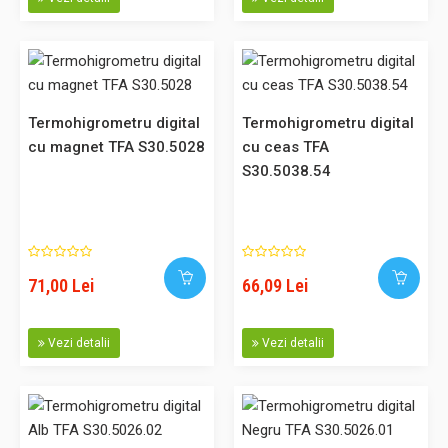
mare fie temperatura, fie umiditatea. Dacă conditiile cli..
103,00 Lei
Termohigrometru digital
Termohigrometru digital
cu magnet TFA S30.5028
cu ceas TFA
Adaugă în Coş
S30.5038.54
Comparaţie
71,00 Lei
66,09 Lei
Termohigrometru digital TFA S30.5021.01
Vezi detalii
Vezi detalii
Cod: S30.5021.01 Acest produs poate fi achizitionat si prin
SEAP. Descriere: Aparat elegant cu suprafete lucioase,
ideal pentru afisarea temperaturii si umiditatii in spatiile
interioare. La alegere, aparatul poate afisa in formatul