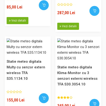
atmosferică, fază lunară, ceas RC ..
85,00 Lei
287,00 Lei
Vezi detalii
345,00 Lei
Vezi detalii
Adaugă în Coş
Comparaţie
Statie meteo digitala
Multy cu senzor extern
Statie meteo digitala
wireless TFA
Klima-Monitor cu 3
Termohigrometru digital exterior pentru geam S 30.5020
S35.1134.10
senzori externi wireless
Termohigrometru pentru exterior, digital, cu prindere pe
TFA S30.3054.10
geam cod S30.5020 - display temperatura si umiditatea
exterioară, valori min/max cu resetare automată, rezistent
la intemperii, prindere cu adeziv Interval: Temperatura
155,00 Lei
exterioara: -25 ... + 70 ° C , Umiditate exterioară: 30 ... 80 ..
345,00 Lei