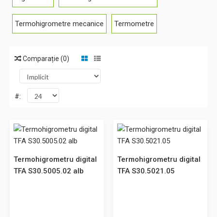
Termohigrometre mecanice
Termometre
Comparație (0)
#:
Termohigrometru digital TFA S30.5005.02 alb
Termohigrometru digital
Termohigrometru digital
Cod: S30.5005.02 Acest produs poate fi achizitionat si prin
TFA S30.5005.02 alb
TFA S30.5021.05
SEAP. Descriere: Termometru si higrometru compact
pentru masurarea temperaturii si a umiditatii aerului
ambinetal. Pachetul include • Termo/higrometru • Baterie