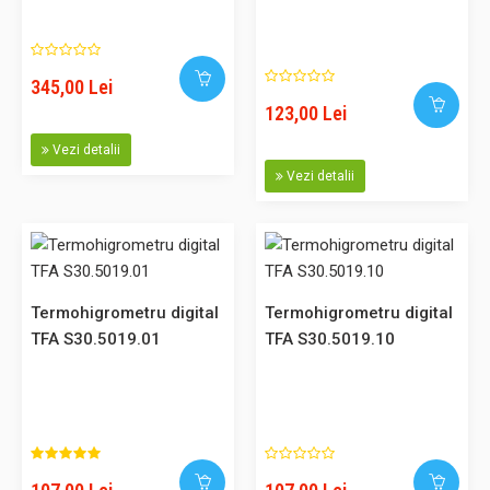
345,00 Lei
110,00 Lei
123,00 Lei
Vezi detalii
Adaugă în Coş
Vezi detalii
Comparaţie
Termohigrometru digital
Termohigrometru digital
Termohigrometru digital cu magnet TFA S30.5028
TFA S30.5019.01
TFA S30.5019.10
Cod: S30.5028 Acest produs poate fi achizitionat si prin
SEAP. Descriere: Termohigrometru digital pentru afisarea
temperaturii si umiditatii in spatiile interioare. Afisare
tendinta temperatura si tendinta umiditate: crescator,
constant, descrescator. Culoare rama: argintiu. Afisare