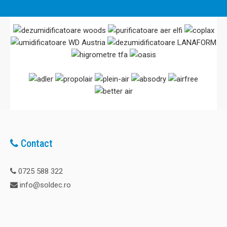
107,00 Lei
Adaugă în Coş
Comparaţie
Contact
Termohigrometru digital TFA S30.5019.10
Cod: S30.5019.10 Acest produs poate fi achizitionat si prin
0725 588 322
SEAP. Descriere: Termohigrometru cu picior, digital, afisare
info@soldec.ro
temperatura si umiditate interioara si nivelul de confort:
uscat, normal si umed. Pachetul include bateria si suportul
de sustinere. ● Design de inalta calitate ● Afis..