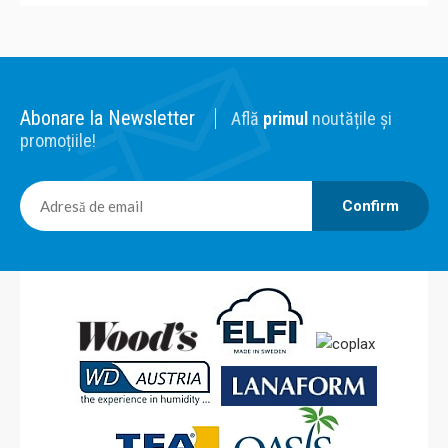
Abonare la Newsletter
Află
primul
noutățile și
promoțiile!
Confirm