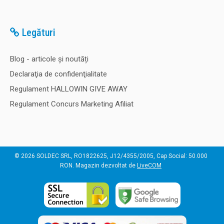
Legături
Blog - articole și noutăți
Declaraţia de confidenţialitate
Regulament HALLOWIN GIVE AWAY
Regulament Concurs Marketing Afiliat
© 2026 SOLDEC SRL, RO1822625, J12/4355/2005, Cap Social: 50.000
RON. Magazin dezvoltat de
LiveCOM