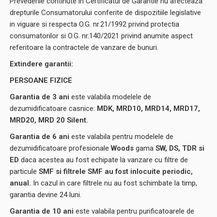
Prevederile continute in Certificatul de Garantie nu afecteaza
drepturile Consumatorului conferite de dispozitiile legislative
in viguare si respecta O.G. nr.21/1992 privind protectia
consumatorilor si O.G. nr.140/2021 privind anumite aspect
referitoare la contractele de vanzare de bunuri.
Extindere garantii:
PERSOANE FIZICE
Garantia de 3 ani
este valabila modelele de
dezumidificatoare casnice:
MDK, MRD10, MRD14, MRD17,
MRD20, MRD 20 Silent.
Garantia de 6 ani
este valabila pentru modelele de
dezumidificatoare profesionale
Woods
gama
SW,
DS, TDR si
ED
daca acestea au fost echipate la vanzare cu filtre de
particule
SMF si filtrele SMF au fost inlocuite periodic,
anual.
In cazul in care filtrele nu au fost schimbate la timp,
garantia devine 24 luni.
Garantia de 10 ani
este valabila pentru purificatoarele de