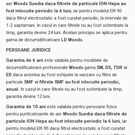
aer
Woods Suedia
daca filtrele de particule ION Hepa au
fost inlocuite periodic la 6 luni
, iar pentru modelul Elfi 90
daca filtrul electrostatic a fost curatat periodic, la intervale de
1-2 saptamani. In cazul in care filtrele nu au fost schimbate la
timp, garantia devine 24 luni. Acelasi principiu se aplica pentru
gama de dezumidificatoare
LD Woods.
PERSOANE JURIDICE
Garantia de 6 ani
este valabila pentru modelele de
dezumidificatoare profesionale
Woods
gama
SW,
DS, TDR si
ED
daca acestea au fost echipate la vanzare cu filtre de
particule
SMF si filtrele SMF au fost inlocuite periodic,
anual.
In cazul in care filtrele nu au fost schimbate la timp,
garantia devine 12 luni.
Garantia de 10 ani
este valabila pentru persoane fizice
pentru purificatoarele de aer
Woods Suedia
daca filtrele de
particule ION Hepa au fost inlocuite periodic la 6 luni
, iar
pentru modelul Elfi 90 daca filtrul electrostatic a fost curatat