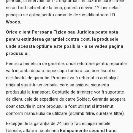
periodic, la intervale de 1-2 saptamani. In cazul in care filtrele
nu au fost schimbate la timp, garantia devine 12 luni. celasi
principiu se aplica pentru gama de dezumidificatoare
LD
Woods.
Orice client Persoana Fizica sau Juridica poate opta
pentru extinderea garantiei contra cost, la produsele
unde aceasta optiune este posibila - a se vedea pagina
produsului.
Pentru a beneficia de garantie, orice returnare pentru reparatie
va fi insotita dupa o copie dupa factura sau bon fiscal si
certificatul de garantie. Produsul va fi returnat in ambalajul
original sau intr-un ambalaj care sa asigure siguranta
produsului la transport. Costurile de trimitere vor fi suportate
de client, cele de expediere de catre Soldec. Garantia acopera
doar cazurile in care produsul a fost utilizat si intretinut
conform manualului de utilizare (schimb filtre, curatare filtre).
Excepție de la garanția de 24 luni o fac echipamentele
folosite, aflate in sectiunea
Echipamente second hand
.