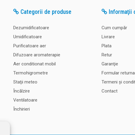
Categorii de produse
Informaţii c
Aroma Gel Spring - Green Tea
Aroma Gel Spring - Green Tea Potrivit pen
Dezumidificatoare
Cum cumpăr
arome cu sistem Dry diffusion: Elara. Aro
alcatuit doar din componente naturale, dur
Umidificatoare
Livrare
parfumului fiind de 30 zile. Datorita sistem
Purificatoare aer
Plata
nu veti inhala particule fluide. Aroma Gel e
Difuzoare aromaterapie
Retur
Aer conditionat mobil
Garanţie
Termohigrometre
Formular returna
Staţii meteo
Termeni şi condiţ
Aroma Gel Summer - Green Apple
Încălzire
Contact
Aroma Gel Summer - Green Apple Potrivit 
Ventilatoare
de arome cu sistem Dry diffusion: Elara. 
Închirieri
alcatuit doar din componente naturale, dur
parfumului fiind de 30 zile. Datorita sistem
nu veti inhala particule fluide. Aroma Gel es