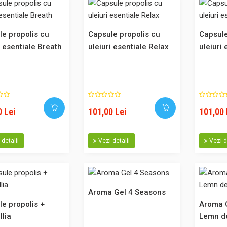
Capsule propolis cu uleiuri esentiale Breath
Set 5 capsule Breath cu propolis & uleiuri 
e propolis cu
Capsule propolis cu
Capsule
difuzoarele de propolis. Contin eucalipt, 
i esentiale Breath
uleiuri esentiale Relax
uleiuri 
Capsula este de unica folosinta, din sticla
bio solid si are o durata de 122 de ore. No
Kontak Propolis cu propolis pur 100% orga
 Lei
101,00 Lei
101,00 
detalii
Vezi detalii
Vezi d
Capsule propolis cu uleiuri esentiale Relax
Set 5 capsule propolis cu uleiuri esentiale
difuzoarele de propolis. Contin lavanda, p
Capsula este de unica folosinta, din sticla
Aroma Gel 4 Seasons
bio solid si are o durata de 122 de ore. No
e propolis +
Aroma 
Kontak Propolis cu propolis pur 100% orga
lia
Lemn de