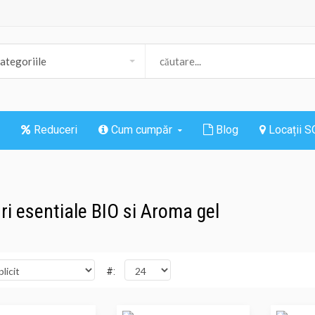
Reduceri
Cum cumpăr
Blog
Locații 
uri esentiale BIO si Aroma gel
#: