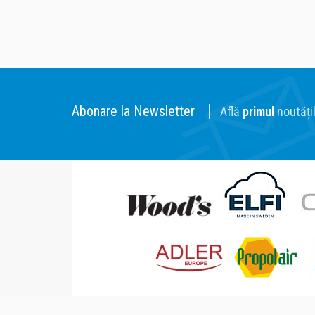
Abonare la Newsletter
Află
primul
noutățil