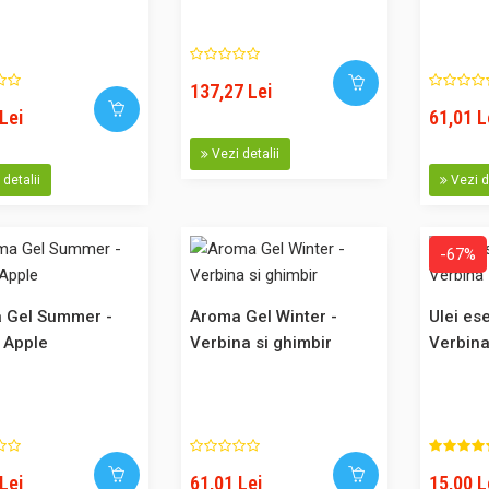
137,27 Lei
Capsule propolis cu uleiuri esentiale Repell
Lei
61,01 L
Set 5 capsule Reppel cu propolis & uleiuri 
Vezi detalii
difuzoarele de propolis. Contin propolis, g
detalii
Vezi d
lemongrass, menta. Capsula este de unica
sticla, contine propolis bio solid si are o 
ore. Noua linie de capsule Kontak Propolis 
-67%
 Gel Summer -
Aroma Gel Winter -
Ulei es
 Apple
Verbina si ghimbir
Verbin
Capsule propolis scu uleiuri esentiale Purify
Set 5 capsule Purify cu propolis & uleiuri e
difuzoarele de propolis. Contin tea tree, c
Capsula este de unica folosinta, din sticla
Lei
61,01 Lei
15,00 L