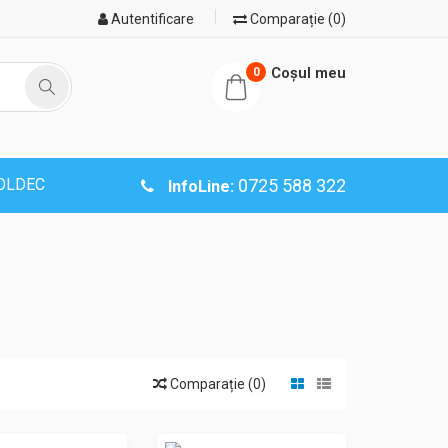
Autentificare
Comparație (0)
Coşul meu
0
SOLDEC
0725 588 322
InfoLine:
Comparație (0)