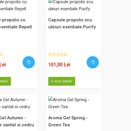
101,00 Lei
esentiale, pentru
 propolis cu
Capsule propolis scu
pin montan, molid.
Adaugă în Coş
esentiale Repell
uleiuri esentiale Purify
, contine propolis
Comparaţie
ua linie de capsule
n..
Lei
101,00 Lei
etalii
Vezi detalii
101,00 Lei
 Relax pentru
in, portocale.
Adaugă în Coş
, contine propolis
Comparaţie
ua linie de capsule
Gel Autumn -
Aroma Gel Spring -
..
 santal si cedru
Green Tea