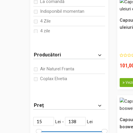
La comandă
Indisponibil momentan
Capsul
4 Zile
uleiur
4 zile
3-4 zile
5 zile
Producători
10 zile
101,00
Air Naturel Franta
Coplax Elvetia
Vezi 
Preț
Capsul
Lei -
Lei
boswel