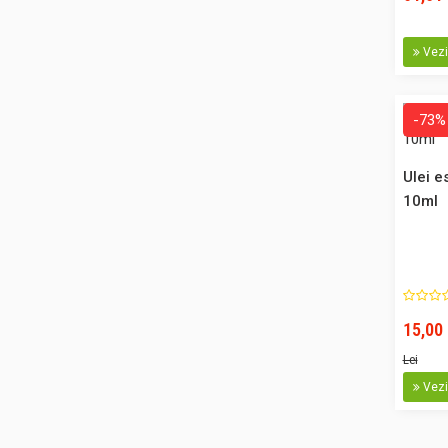
Vezi 
-73%
Ulei e
10ml
15,00 
Lei
Vezi 