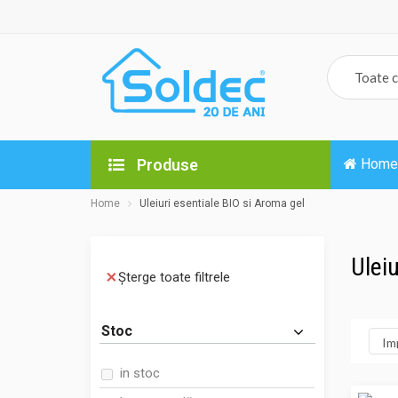
Produse
Home
Home
Uleiuri esentiale BIO si Aroma gel
Ulei
Șterge toate filtrele
Stoc
in stoc