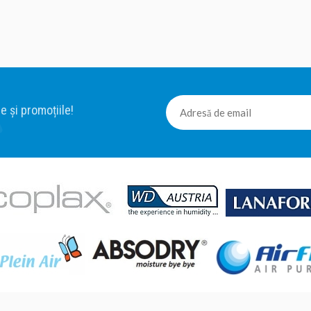
gel: Spring (Green Tea), Summer (Green A
(lemn santal si cedru), Winter (verbina si gh
pentru difuzoarele de arome cu sistem Dry 
Aroma Gel este alcatuit doar din compone
durata..
e și promoțiile!
Aroma Gel Autumn - Lemn de santal si cedr
Aroma Gel Autumn - Lemn de santal si ced
difuzoarele de arome cu sistem Dry diffus
Gel este alcatuit doar din componente nat
difuzie a parfumului fiind de 30 zile. Dator
Diffusion nu veti inhala particule fluide. Ar