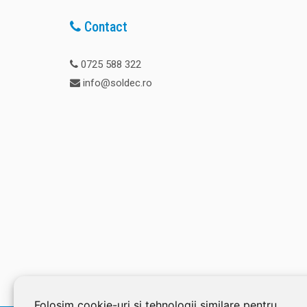
Contact
0725 588 322
info@soldec.ro
Folosim cookie-uri și tehnologii similare pentru