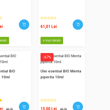
101,00 Lei
ei
61,01 Lei
esentiale, pentru
eraniu,
Adaugă în Coş
etalii
Vezi detalii
 folosinta, din
Comparaţie
durata de 122 de
cu propolis pur 1..
-67%
ential BIO
Ulei esential BIO Menta
a 10ml
piperita 10ml
101,00 Lei
sentiale, pentru
imbru, lamaie.
Adaugă în Coş
, contine propolis
ei
15,00 Lei
45,76
45,76
Comparaţie