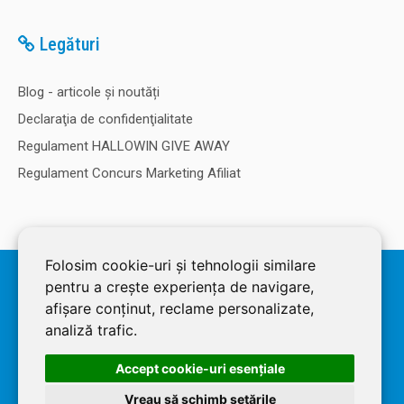
Legături
Blog - articole și noutăți
Declaraţia de confidenţialitate
Regulament HALLOWIN GIVE AWAY
Regulament Concurs Marketing Afiliat
Folosim cookie-uri și tehnologii similare
© 2026 SOLDEC SRL, RO1822625, J12/4355/2005, Cap Social: 50.000
pentru a crește experiența de navigare,
RON. Magazin dezvoltat de
LiveCOM
afișare conținut, reclame personalizate,
analiză trafic.
Accept cookie-uri esenţiale
Vreau să schimb setările