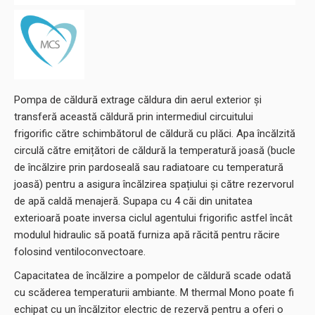
Pompa de căldură extrage căldura din aerul exterior și
transferă această căldură prin intermediul circuitului
frigorific către schimbătorul de căldură cu plăci. Apa încălzită
circulă către emițători de căldură la temperatură joasă (bucle
de încălzire prin pardoseală sau radiatoare cu temperatură
joasă) pentru a asigura încălzirea spațiului și către rezervorul
de apă caldă menajeră. Supapa cu 4 căi din unitatea
exterioară poate inversa ciclul agentului frigorific astfel încât
modulul hidraulic să poată furniza apă răcită pentru răcire
folosind ventiloconvectoare.
Capacitatea de încălzire a pompelor de căldură scade odată
cu scăderea temperaturii ambiante. M thermal Mono poate fi
echipat cu un încălzitor electric de rezervă pentru a oferi o