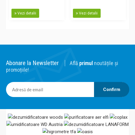
Vezi detalii
Vezi detalii
Abonare la Newsletter
Află
primul
noutățile și
promoțiile!
Confirm