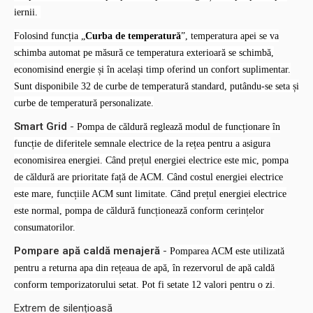
iernii.
Folosind funcția „
Curba de temperatură
”, temperatura apei se va
schimba automat pe măsură ce temperatura exterioară se schimbă,
economisind energie și în același timp oferind un confort suplimentar.
Sunt disponibile 32 de curbe de temperatură standard, putându-se seta și
curbe de temperatură personalizate.
Smart Grid
-
Pompa de căldură reglează modul de funcționare în
funcție de diferitele semnale electrice de la rețea pentru a asigura
economisirea energiei. Când prețul energiei electrice este mic, pompa
de căldură are prioritate față de ACM. Când costul energiei electrice
este mare, funcțiile ACM sunt limitate. Când prețul energiei electrice
este normal, pompa de căldură funcționează conform cerințelor
consumatorilor.
Pompare apă caldă menajeră
-
Pomparea ACM este utilizată
pentru a returna apa din rețeaua de apă, în rezervorul de apă caldă
conform temporizatorului setat. Pot fi setate 12 valori pentru o zi.
Extrem de silențioasă