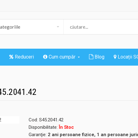
Reduceri
Cum cumpăr
Blog
Locații 
45.2041.42
Cod:
S45.2041.42
Disponibilitate:
În Stoc
Garanţie:
2 ani persoane fizice, 1 an persoane juri