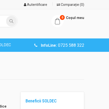
Autentificare
Comparație (0)
Coşul meu
0
SOLDEC
0725 588 322
InfoLine:
Beneficii SOLDEC
dice