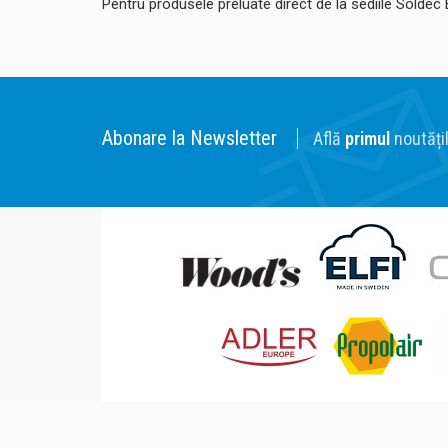
Pentru produsele preluate direct de la sediile Soldec
Abonare la Newsletter
Află
primul
noutățil