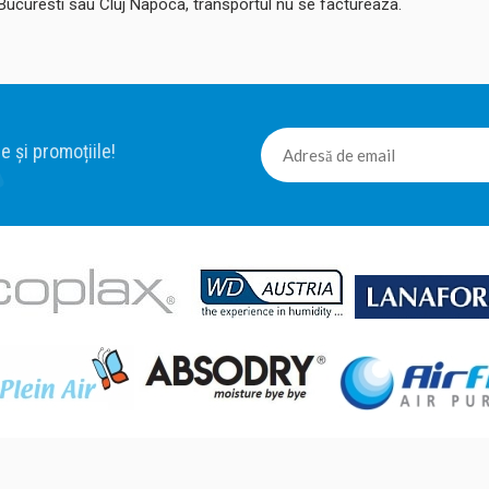
 Bucuresti sau Cluj Napoca, transportul nu se factureaza.
e și promoțiile!