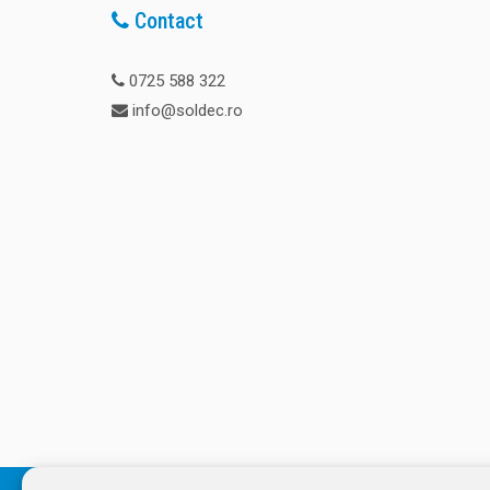
Contact
0725 588 322
info@soldec.ro
© 2026 SOLDEC SRL, RO1822625, J12/4355/2005, Cap Social: