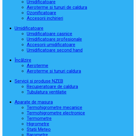
Umidificatoare
Aeroterme si tunuri de caldura
Ozonificatoare
Accesorii inchirieri
Umidificatoare
Umidificatoare casnice
Umidificatoare profesionale
Accesorii umidificatoare
Umidificatoare second hand
Încălzire
Aeroterme
Aeroterme si tunuri caldura
Servicii si produse NZEB
Recuperatoare de caldura
Tubulatura ventilatie
Aparate de masura
Termohigrometre mecanice
Termohigrometre electronice
Termometre
Higrometre
Statii Meteo
Barometre