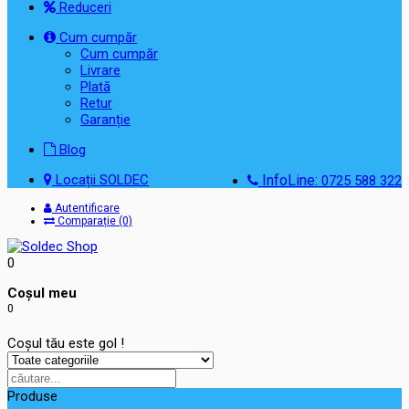
Reduceri
Cum cumpăr
Cum cumpăr
Livrare
Plată
Retur
Garanție
Blog
Locații SOLDEC
InfoLine:
0725 588 322
Autentificare
Comparație (0)
0
Coşul meu
0
Coșul tău este gol !
Produse