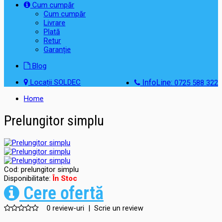
Cum cumpăr
Cum cumpăr
Livrare
Plată
Retur
Garanție
Blog
Locații SOLDEC
InfoLine:
0725 588 322
Home
Prelungitor simplu
Cod:
prelungitor simplu
Disponibilitate:
În Stoc
Cere ofertă
0 review-uri
|
Scrie un review