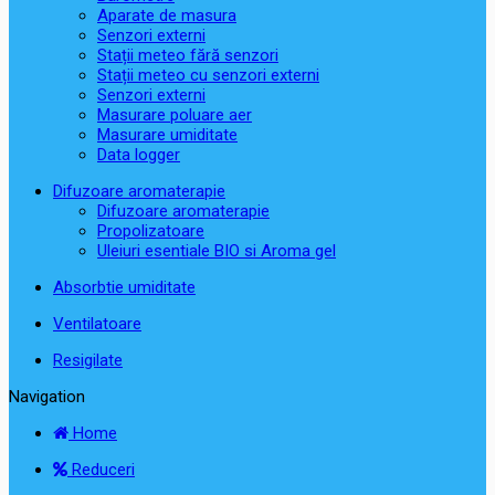
Aparate de masura
Senzori externi
Stații meteo fără senzori
Stații meteo cu senzori externi
Senzori externi
Masurare poluare aer
Masurare umiditate
Data logger
Difuzoare aromaterapie
Difuzoare aromaterapie
Propolizatoare
Uleiuri esentiale BIO si Aroma gel
Absorbtie umiditate
Ventilatoare
Resigilate
Navigation
Home
Reduceri