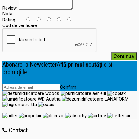
Review:
Notă
Rating:
Cod de verificare
Continuă
Abonare la Newsletter
Află
primul
noutățile și
promoțiile!
Confirm
Contact