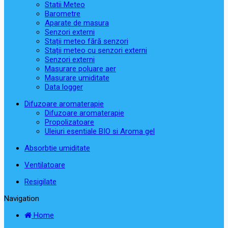
Statii Meteo
Barometre
Aparate de masura
Senzori externi
Stații meteo fără senzori
Stații meteo cu senzori externi
Senzori externi
Masurare poluare aer
Masurare umiditate
Data logger
Difuzoare aromaterapie
Difuzoare aromaterapie
Propolizatoare
Uleiuri esentiale BIO si Aroma gel
Absorbtie umiditate
Ventilatoare
Resigilate
Navigation
Home