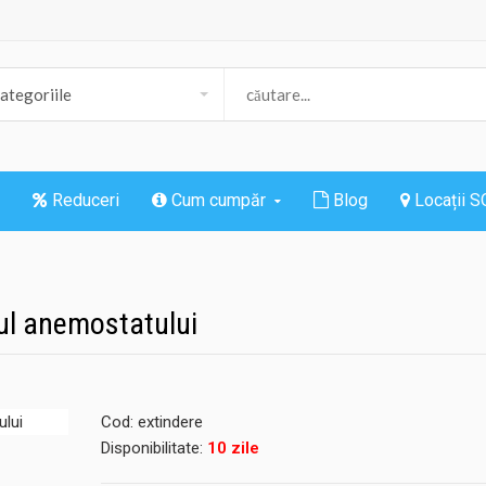
Reduceri
Cum cumpăr
Blog
Locații 
ul anemostatului
Cod:
extindere
Disponibilitate:
10 zile