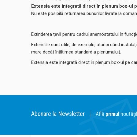
Extensia este integrată direct în plenum box-ul 
Nu este posibilă returnarea bunurilor livrate la coman
Extinderea țevii pentru cadrul anemostatului în funcți
Extensiile sunt utile, de exemplu, atunci când instal
mare decât înălțimea standard a plenumului).
Extensia este integrată direct în plenum box-ul pe ca
Abonare la Newsletter
Află
primul
noutățil