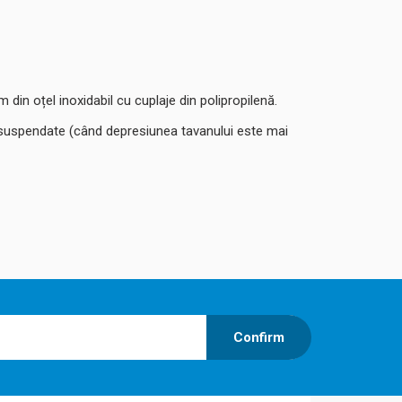
m din oțel inoxidabil c
u cuplaje din polipropilenă.
ane suspendate (când depresiunea tavanului este mai
Confirm