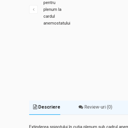
Descriere
Review-uri (0)
Extinderea spigotului în cutia plenum sub cadrul ane