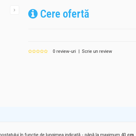
Cere ofertă
0 review-uri
|
Scrie un review
mostatului în funcție de lungimea indicată - până la maximum 40
cm.