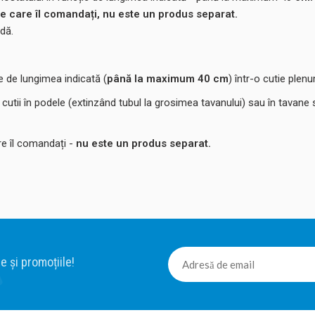
pe care îl comandați, nu este un produs separat.
dă.
e de lungimea indicată (
până la maximum 40 cm
)
într-o cutie plenu
ați cutii în podele (extinzând tubul la grosimea tavanului) sau în tav
re îl comandați -
nu este un produs separat.
e și promoțiile!