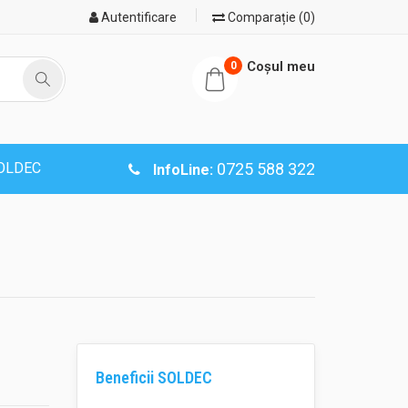
Autentificare
Comparație (0)
Coşul meu
0
SOLDEC
0725 588 322
InfoLine:
Beneficii SOLDEC