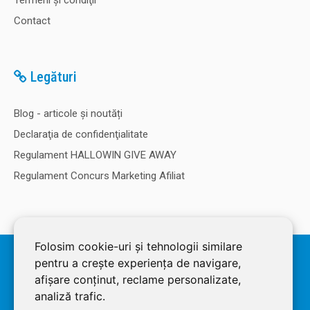
Termeni şi condiţii
Contact
Legături
Blog - articole și noutăți
Declaraţia de confidenţialitate
Regulament HALLOWIN GIVE AWAY
Regulament Concurs Marketing Afiliat
Folosim cookie-uri și tehnologii similare
© 2026 SOLDEC SRL, RO1822625, J12/4355/2005, Cap Social: 50.000
pentru a crește experiența de navigare,
RON. Magazin dezvoltat de
LiveCOM
afișare conținut, reclame personalizate,
analiză trafic.