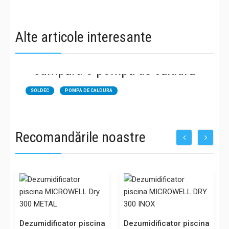
dezumidificatoare piscina
soldec
microwell
horeca
wellness
21.04.2023
Alte articole interesante
Ce trebuie să știi înainte de a
cumpăra o pompă de căldură
SOLDEC
POMPA DE CALDURA
Recomandările noastre
Dezumidificator piscina
Dezumidificator piscina