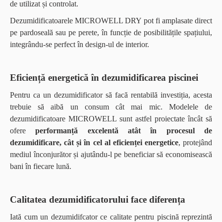
de utilizat și controlat.
Dezumidificatoarele MICROWELL DRY pot fi amplasate direct
pe pardoseală sau pe perete, în funcție de posibilitățile spațiului,
integrându-se perfect în design-ul de interior.
Eficiență energetică în dezumidificarea piscinei
Pentru ca un dezumidificator să facă rentabilă investiția, acesta
trebuie să aibă un consum cât mai mic. Modelele de
dezumidificatoare MICROWELL sunt astfel proiectate încât să
ofere
performanță excelentă atât în procesul de
dezumidificare, cât și în cel al eficienței energetice
, protejând
mediul înconjurător și ajutându-l pe beneficiar să economisească
bani în fiecare lună.
Calitatea dezumidificatorului face diferența
Iată cum un dezumidifcator ce calitate pentru piscină reprezintă