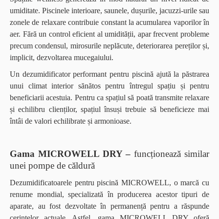
umiditate. Piscinele interioare, saunele, dușurile, jacuzzi-urile sau
zonele de relaxare contribuie constant la acumularea vaporilor în
aer. Fără un control eficient al umidității, apar frecvent probleme
precum condensul, mirosurile neplăcute, deteriorarea pereților și,
implicit, dezvoltarea mucegaiului.
Un dezumidificator performant pentru piscină ajută la păstrarea
unui climat interior sănătos pentru întregul spațiu și pentru
beneficiarii acestuia. Pentru ca spațiul să poată transmite relaxare
și echilibru clienților, spațiul însuși trebuie să beneficieze mai
întâi de valori echilibrate și armonioase.
Gama MICROWELL DRY –
funcționează similar
unei pompe de căldură
Dezumidificatoarele pentru piscină MICROWELL, o marcă cu
renume mondial, specializată în producerea acestor tipuri de
aparate, au fost dezvoltate în permanență pentru a răspunde
cerințelor actuale.
Astfel, gama
MICROWELL DRY
oferă