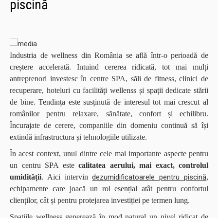
piscină
Industria de wellness din România se află într-o perioadă de
creștere accelerată. Intuind cererea ridicată, tot mai mulți
antreprenori investesc în centre SPA, săli de fitness, clinici de
recuperare, hoteluri cu facilități wellenss și spații dedicate stării
de bine. Tendința este susținută de interesul tot mai crescut al
românilor pentru relaxare, sănătate, confort și echilibru.
Încurajate de cerere, companiile din domeniu continuă să își
extindă infrastructura și tehnologiile utilizate.
În acest context, unul dintre cele mai importante aspecte pentru
un centru SPA este
calitatea aerului, mai exact, controlul
umidității
. Aici intervin
dezumidificatoarele pentru piscină
,
echipamente care joacă un rol esențial atât pentru confortul
clienților, cât și pentru protejarea investiției pe termen lung.
Spațiile wellness generează în mod natural un nivel ridicat de