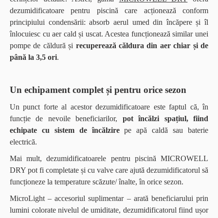
dezumidificatoare pentru piscină care acționează conform
principiului condensării: absorb aerul umed din încăpere și îl
înlocuiesc cu aer cald și uscat. Acestea funcționează similar unei
pompe de căldură și
recuperează căldura din aer chiar și de
până la 3,5 ori
.
Un echipament complet și pentru orice sezon
Un punct forte al acestor dezumidificatoare este faptul că, în
funcție de nevoile beneficiarilor,
pot încălzi spațiul, fiind
echipate cu sistem de încălzire
pe apă caldă sau baterie
electrică.
Mai mult, dezumidificatoarele pentru piscină MICROWELL
DRY pot fi completate și cu valve care ajută dezumidificatorul să
funcționeze la temperature scăzute/ înalte, în orice sezon.
MicroLight – accesoriul suplimentar – arată beneficiarului prin
lumini colorate nivelul de umiditate, dezumidificatorul fiind ușor