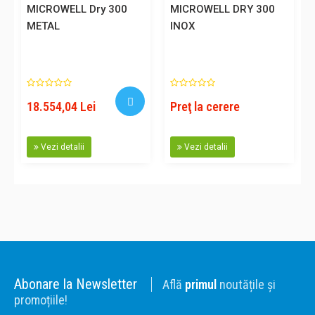
MICROWELL Dry 300
MICROWELL DRY 300
METAL
INOX
18.554,04 Lei
Preţ la cerere
Vezi detalii
Vezi detalii
Abonare la Newsletter
Află
primul
noutățile și
promoțiile!