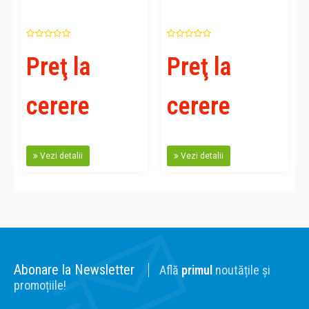
Preţ la
Preţ la
cerere
cerere
Vezi detalii
Vezi detalii
Abonare la Newsletter
Află
primul
noutățile și
promoțiile!