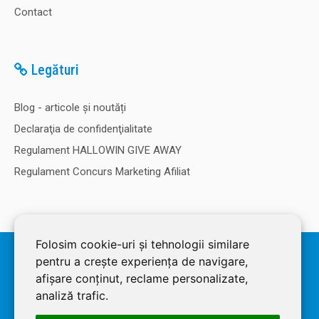
Contact
Legături
Blog - articole și noutăți
Declaraţia de confidenţialitate
Regulament HALLOWIN GIVE AWAY
Regulament Concurs Marketing Afiliat
Folosim cookie-uri și tehnologii similare
© 2026 SOLDEC SRL, RO1822625, J12/4355/2005, Cap Social: 50.000
pentru a crește experiența de navigare,
RON. Magazin dezvoltat de
LiveCOM
afișare conținut, reclame personalizate,
analiză trafic.