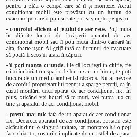
pentru a plăti o echipă care să îl și monteze. Aerul
condiționat mobil este prevăzut cu un furtun de
evacuare pe care îl poți scoate pur și simplu pe geam.
- controlul eficient al jetului de aer rece
. Poți muta
în diferite locuri ale încăperii aparatul de aer
condiționat mobil sau îl poți muta dintr-o cameră în
alta, foarte ușor. Ai grijă însă ca furtunul de evacuare
să poată fi scos în afara încăperii.
- îl poți monta oriunde
. Fie că locuiești în chirie, fie
că ai închiriat un spațiu de lucru sau un birou, te poți
bucura de un mediu ambiental răcoros. Nu ai nevoie
de acordul proprietarului pentru a sparge pereții, ca în
cazul montării unui aparat de aer condiționat fix. În
plus, oricând vei hotarî să te muți, vei putea lua cu
tine și aparatul de aer condiționat mobil.
-
prețul mai mic
față de un aparat de aer condiționat
fix. Deoarece aparatul de aer condiționat portabil este
alcătuit dintr-o singură unitate, iar montarea lui o poți
face chiar tu, costurile implicate de un astfel de aparat