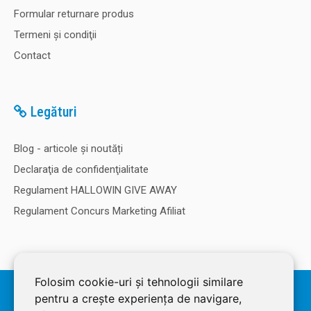
Formular returnare produs
Termeni şi condiţii
Contact
Legături
Blog - articole și noutăți
Declaraţia de confidenţialitate
Regulament HALLOWIN GIVE AWAY
Regulament Concurs Marketing Afiliat
Folosim cookie-uri și tehnologii similare
© 2026 SOLDEC SRL, RO1822625, J12/4355/2005, Cap Social: 50.000
RON. Magazin dezvoltat de
LiveCOM
pentru a crește experiența de navigare,