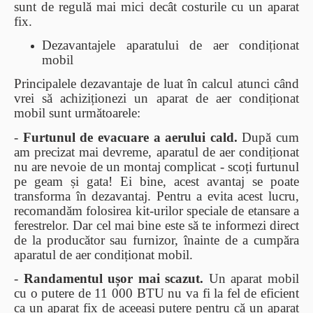
sunt de regulă mai mici decât costurile cu un aparat
fix.
Dezavantajele aparatului de aer condiționat
mobil
Principalele dezavantaje de luat în calcul atunci când
vrei să achiziționezi un aparat de aer condiționat
mobil sunt următoarele:
-
Furtunul de evacuare a aerului cald.
După cum
am precizat mai devreme, aparatul de aer condiționat
nu are nevoie de un montaj complicat - scoți furtunul
pe geam și gata! Ei bine, acest avantaj se poate
transforma în dezavantaj. Pentru a evita acest lucru,
recomandăm folosirea kit-urilor speciale de etansare a
ferestrelor. Dar cel mai bine este să te informezi direct
de la producător sau furnizor, înainte de a cumpăra
aparatul de aer condiționat mobil.
-
Randamentul ușor mai scazut.
Un aparat mobil
cu o putere de 11 000 BTU nu va fi la fel de eficient
ca un aparat fix de aceeași putere pentru că un aparat