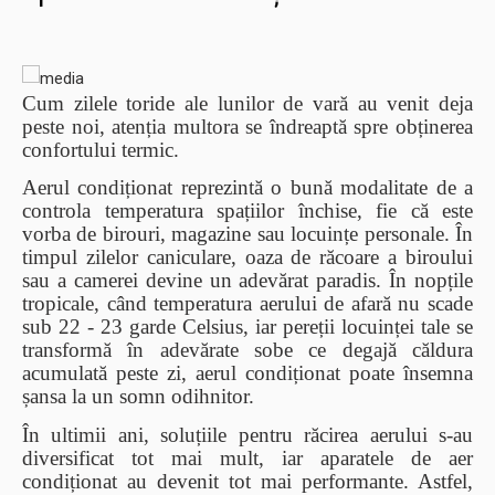
Cum zilele toride ale lunilor de vară au venit deja
peste noi, atenția multora se îndreaptă spre obținerea
confortului termic.
Aerul condiționat reprezintă o bună modalitate de a
controla temperatura spațiilor închise, fie că este
vorba de birouri, magazine sau locuințe personale. În
timpul zilelor caniculare, oaza de răcoare a biroului
sau a camerei devine un adevărat paradis. În nopțile
tropicale, când temperatura aerului de afară nu scade
sub 22 - 23 garde Celsius, iar pereții locuinței tale se
transformă în adevărate sobe ce degajă căldura
acumulată peste zi, aerul condiționat poate însemna
șansa la un somn odihnitor.
În ultimii ani, soluțiile pentru răcirea aerului s-au
diversificat tot mai mult, iar aparatele de aer
condiționat au devenit tot mai performante. Astfel,