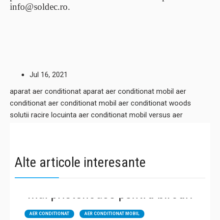
info@soldec.ro.
Jul
16,
2021
aparat aer conditionat
aparat aer conditionat mobil
aer
conditionat
aer conditionat mobil
aer conditionat woods
solutii racire locuinta
aer conditionat mobil versus aer
conditionat clasic
avantaje aer conditionat mobil
07.08.2019
Alte articole interesante
Aparatele de aer condiționat mobil,
mai prietenoase pentru birouri
AER CONDITIONAT
AER CONDITIONAT MOBIL