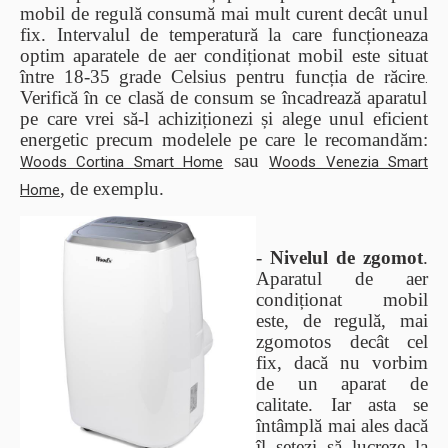
mobil de regulă consumă mai mult curent decât unul
fix.
Intervalul de temperatură la care funcționeaza
optim aparatele de aer condiționat mobil este situat
între 18-35 grade Celsius pentru funcția de răcire
.
Verifică în ce clasă de consum se încadrează aparatul
pe care vrei să-l achiziționezi și alege unul eficient
energetic precum modelele pe care le recomandăm:
sau
Woods Cortina Smart Home
Woods Venezia Smart
, de exemplu.
Home
-
Nivelul de zgomot
.
Aparatul de aer
condiționat mobil
este, de regulă, mai
zgomotos decât cel
fix, dacă nu vorbim
de un aparat de
calitate. Iar asta se
întâmplă mai ales dacă
îl setezi să lucreze la