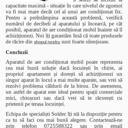
capacitate maximă - situație în care nivelul de zgomot
va fi mai mare decât cel al unui aer condiționat fix.
Pentru a preîntâmpina această problemă, verifică
numărul de decibeli al aparatului și încearcă, pe cât
posibil, aparatul de aer condiționat mobil înainte să îl
achiziționezi. Noi îți garantăm însă că toate produsele
de răcire din
sunt foarte silențioase.
shopul nostru
Concluzii
Aparatul de aer condiționat mobil poate reprezenta
cea mai bună soluție dacă locuiești în chirie, ai
propriul apartament și dorești să achiziționezi un
singur aparat în locul a mai multe aparate, sau vrei să
rezolvi problema căldurii de la birou. De asemenea,
un astfel de aparat este ideal pentru spații comerciale
mici, chioșcuri sau dacă vrei să te răcorești cu
prietenii pe terasa locuinței.
Echipa de specialiști Soldec îți stă la dispoziție pentru
ca tu să faci cea mai bună alegere. Contactează-ne
prin telefon 0725588322 sau prin email