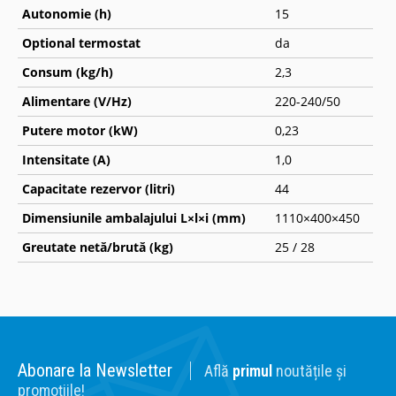
Autonomie (h)
15
Optional termostat
da
Consum (kg/h)
2,3
Alimentare (V/Hz)
220-240/50
Putere motor (kW)
0,23
Intensitate (A)
1,0
Capacitate rezervor (litri)
44
Dimensiunile ambalajului L×l×i (mm)
1110×400×450
Greutate netă/brută (kg)
25 / 28
Abonare la Newsletter
Află
primul
noutățile și
promoțiile!