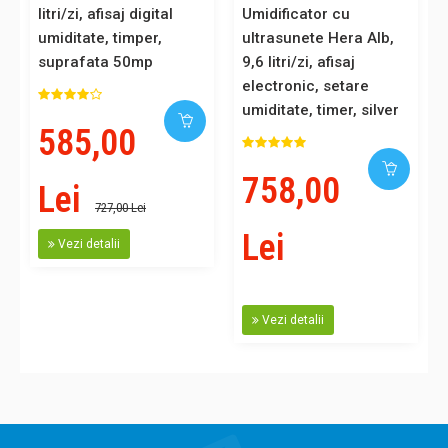
litri/zi, afisaj digital
Umidificator cu
umiditate, timper,
ultrasunete Hera Alb,
suprafata 50mp
9,6 litri/zi, afisaj
electronic, setare
umiditate, timer, silver
585,00
cube, abur cald/rece,
suprafata 65mp
758,00
Lei
727,00 Lei
Lei
Vezi detalii
Vezi detalii