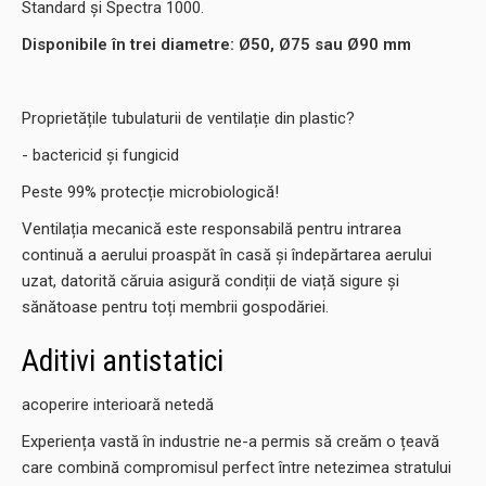
Standard și Spectra 1000.
Disponibile în trei diametre: Ø50, Ø75 sau Ø90 mm
Proprietățile tubulaturii de ventilație din plastic?
- bactericid și fungicid
Peste 99% protecție microbiologică!
Ventilația mecanică este responsabilă pentru intrarea
continuă a aerului proaspăt în casă și îndepărtarea aerului
uzat, datorită căruia asigură condiții de viață sigure și
sănătoase pentru toți membrii gospodăriei.
Aditivi antistatici
acoperire interioară netedă
Experiența vastă în industrie ne-a permis să creăm o țeavă
care combină compromisul perfect între netezimea stratului