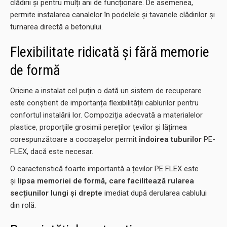
clădirii și pentru mulți ani de funcționare. De asemenea,
permite instalarea canalelor în podelele și tavanele clădirilor și
turnarea directă a betonului.
Flexibilitate ridicată și fără memorie
de formă
Oricine a instalat cel puțin o dată un sistem de recuperare
este conștient de importanța flexibilității cablurilor pentru
confortul instalării lor. Compoziția adecvată a materialelor
plastice, proporțiile grosimii pereților țevilor și lățimea
corespunzătoare a cocoașelor permit
îndoirea tuburilor
PE-
FLEX, dacă este necesar.
O caracteristică foarte importantă a țevilor PE FLEX este
și
lipsa memoriei de formă, care facilitează rularea
secțiunilor lungi și drepte
imediat după derularea cablului
din rolă.