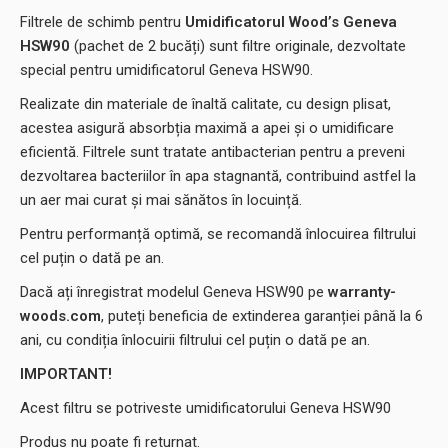
Filtrele de schimb pentru
Umidificatorul Wood’s Geneva
HSW90
(pachet de 2 bucăți) sunt filtre originale, dezvoltate
special pentru umidificatorul Geneva HSW90.
Realizate din materiale de înaltă calitate, cu design plisat,
acestea asigură absorbția maximă a apei și o umidificare
eficientă. Filtrele sunt tratate antibacterian pentru a preveni
dezvoltarea bacteriilor în apa stagnantă, contribuind astfel la
un aer mai curat și mai sănătos în locuință.
Pentru performanță optimă, se recomandă înlocuirea filtrului
cel puțin o dată pe an.
Dacă ați înregistrat modelul Geneva HSW90 pe
warranty-
woods.com
, puteți beneficia de extinderea garanției până la 6
ani, cu condiția înlocuirii filtrului cel puțin o dată pe an.
IMPORTANT!
Acest filtru se potriveste umidificatorului Geneva HSW90
Produs nu poate fi returnat.