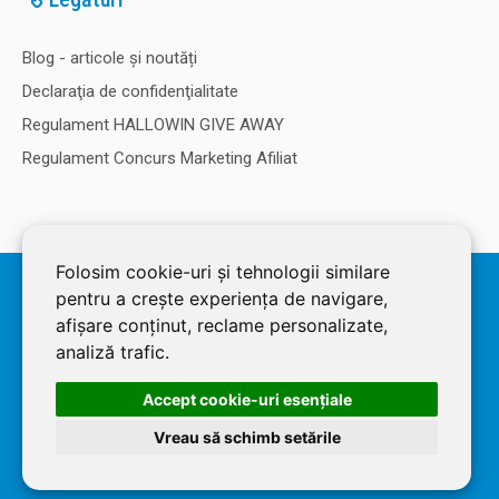
Blog - articole și noutăți
Declaraţia de confidenţialitate
Regulament HALLOWIN GIVE AWAY
Regulament Concurs Marketing Afiliat
Folosim cookie-uri și tehnologii similare
© 2026 SOLDEC SRL, RO1822625, J12/4355/2005, Cap Social: 50.000
pentru a crește experiența de navigare,
RON. Magazin dezvoltat de
LiveCOM
afișare conținut, reclame personalizate,
analiză trafic.
Accept cookie-uri esenţiale
Vreau să schimb setările