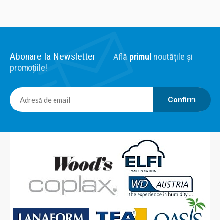
Abonare la Newsletter
Află
primul
noutățile și
promoțiile!
Confirm