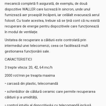
mecanică completă fi asigurată, de exemplu, de două
dispozitive WALLER care lucrează în sincron, unde unul
furnizează aer proaspăt încăperii, iar celălalt evacuează aerul
folosit. Cu toate acestea, trebuie să se țină cont că nu există
recuperare de energie pentru dispozitivele care funcționează
în modul de ventilație.
Unitatea de recuperare a căldurii este controlată prin
intermediul unei telecomenzi, ceea ce facilitează mult
gestionarea funcționării sale.
CARACTERISTICI
3 trepte viteza: 20, 42, 64 mc/h
2000 rot/min pe treapta maxima
• carcasă din plastic, telecomandă
• schimbător de căldură ceramic care permite recuperarea
căldurii și a umidității,
• control intuitiv al dispozitivului cu telecomandă inclusă,